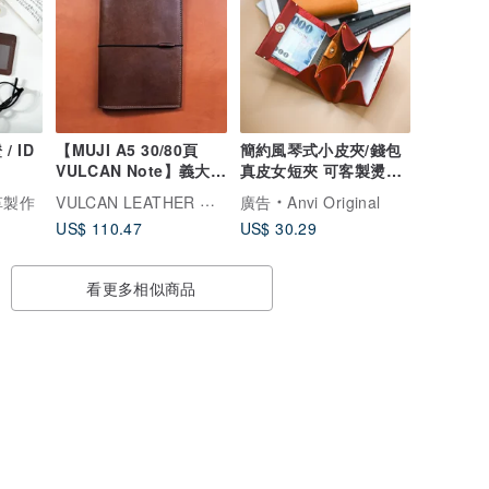
 ID
【MUJI A5 30/80頁
簡約風琴式小皮夾/錢包
VULCAN Note】義大利
真皮女短夾 可客製燙金/
 /抗干
植鞣牛革 筆記本 可壓印
壓印 新色上架
VULCAN LEATHER 精品手工皮件
革製作
廣告
Anvi Original
US$ 110.47
US$ 30.29
看更多相似商品