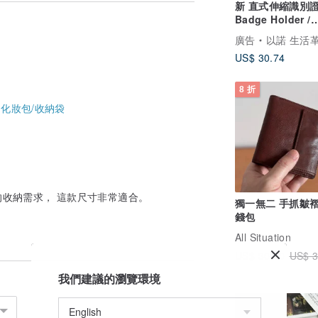
新 直式伸縮識別證 /
Badge Holder /
Gogoro / 證件套
廣告
以諾 生活
擾
US$ 30.74
8 折
-
化妝包/收納袋
收納需求， 這款尺寸非常適合。
獨一無二 手抓皺褶
錢包
All Situation
US$ 30.40
US$ 3
我們建議的瀏覽環境