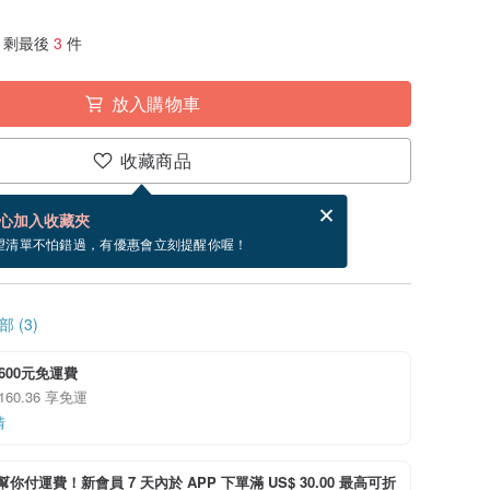
剩最後
3
件
放入購物車
收藏商品
賀卡，結帳完成後填寫
電子賀卡是什麼？
心加入收藏夾
寄出商品為 3 個工作天。（不包含假日）
望清單不怕錯過，有優惠會立刻提醒你喔！
 (3)
600元免運費
160.36 享免運
情
i 幫你付運費！新會員 7 天內於 APP 下單滿 US$ 30.00 最高可折