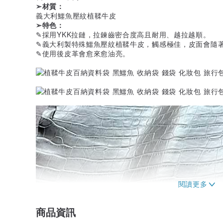
➢材質：
義大利鱷魚壓紋植鞣牛皮
➢特色：
✎採用YKK拉鏈，拉鍊齒密合度高且耐用、越拉越順。
✎義大利製特殊鱷魚壓紋植鞣牛皮，觸感極佳，皮面會隨
✎使用後皮革會愈來愈油亮。
商品資訊