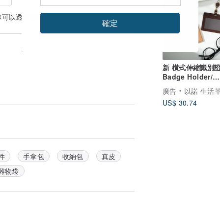
你可以透過
聯絡設計師
討論合適的運送方式
確定
新 橫式伸縮識別證 /
Badge Holder/
Gogoro / 證件套
廣告
以諾 生活
擾
US$ 30.74
件
手拿包
收納包
真皮
。
雜物袋
補充油脂。