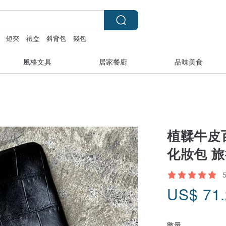
短夾
禮盒
斜背包
錢包
風格文具
居家餐廚
品味美食
植鞣牛皮
化妝包 旅
US$
71
數量