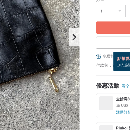
免費贈送電子
點擊愛
付款後，從備貨到
加入慾
優惠活動
看全部
全館滿3
滿 US$ 
活動詳
Pinko