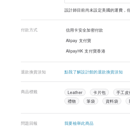
設計師目前尚未設定美國的運費，
付款方式
信用卡安全加密付款
Alipay 支付寶
AlipayHK 支付寶香港
****************************************
➢注意事項
退款換貨須知
點我了解設計館的退款換貨須知
✎本產品以植鞣牛皮製作
每一批皮料顏色和紋路痕跡皆有些微差異
為植鞣牛皮特色之一
商品標籤
Leather
卡片包
手工皮
➢使用就是最好的保養
✎使用的摩擦、溫度和牛皮本身的油脂會讓皮件越用越亮
禮物
筆袋
資料袋
✎盡量使用，養出屬於自己的One Piece。
✎碰水後自然陰乾即可，切勿曝曬或加速乾燥。
✎使用一段時間後，若覺得皮面乾燥，可使用透明保養油
問題回報
我要檢舉此商品
****************************************