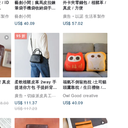
 ID
藝創小間 | 瘋馬皮拉鍊
外卡夾零錢包 / 植鞣革 /
筆袋手機袋收納袋手拿
真皮 / 方便
/抗干
包 情人節 禮物
革製作
藝創小間
廣告
以諾 生活革製作
US$ 40.09
US$ 57.02
95 折
 真皮
柔軟植鞣皮革 2way 手
福氣不倒翁抱枕 /土司貓
提迷你方包 手提斜背包
頭鷹靠枕 / 生日禮物 /
上品氣質真皮包
情人節禮 / 室內
廣告
切線派皮具工作室
Owl Good creative
US$ 111.37
US$ 40.09
8.00
US$ 117.23