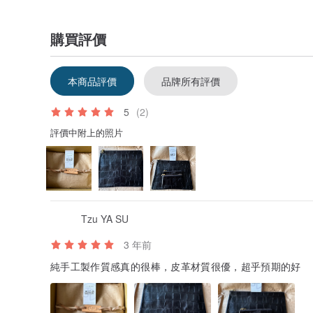
LBT Pro
LBT是LouBinTan的縮寫
意指「路邊攤」
購買評價
路邊攤一般熟悉的樣式
升級材料及做工到pro的等級
這就是LBT Pro的精神
本商品評價
品牌所有評價
****************************************
5
(2)
產地/製造方式
台灣/手工
評價中附上的照片
Tzu YA SU
3 年前
純手工製作質感真的很棒，皮革材質很優，超乎預期的好