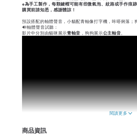
※為手工製作，每顆鍵帽可能有些微氣泡、紋路或手作痕
購買前請知悉，感謝體諒！
預設搭配的軸體聲音，小貓配青軸像打字機，咔嗒俐落；狗
🔊軸體聲音試聽：
影片中分別由貓咪展示
青軸音
，狗狗展示
公主軸音
。
商品資訊