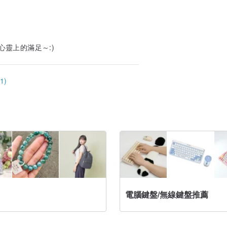
靈上的滿足～:)
1)
電腦鍵盤/無線鍵盤推薦