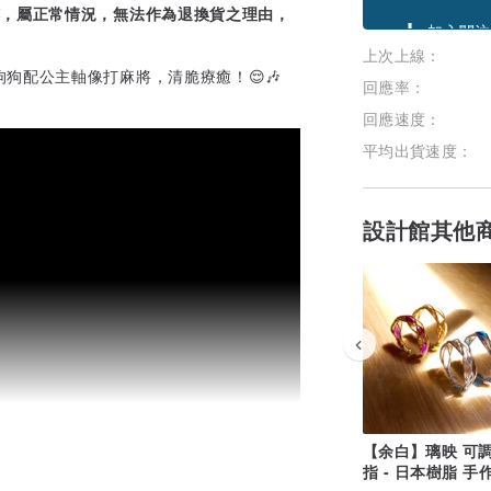
領優惠券
跡，屬正常情況，無法作為退換貨之理由，
上次上線：
加入關注
狗配公主軸像打麻將，清脆療癒！😌🎶
回應率：
回應速度：
平均出貨速度：
設計館其他
【余白】璃映 可
指 - 日本樹脂 手