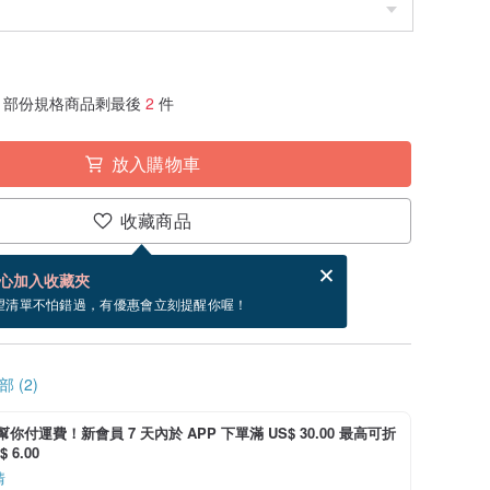
部份規格商品剩最後
2
件
放入購物車
收藏商品
賀卡，結帳完成後填寫
電子賀卡是什麼？
心加入收藏夾
~8/23 到貨。
望清單不怕錯過，有優惠會立刻提醒你喔！
 (2)
i 幫你付運費！新會員 7 天內於 APP 下單滿 US$ 30.00 最高可折
 6.00
情