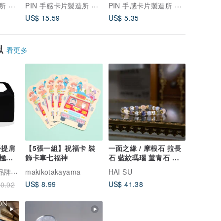
小卡
PIN 手感卡片製造所 與 Yohaku余白
PIN 手感卡片製造所 與 Yohaku余白
PIN 手感卡片製造所 與 Yohaku余白
US$ 15.59
US$ 5.35
US$ 2.2
似
看更多
手提肩
【5張一組】祝福卡 裝
一面之緣 / 摩根石 拉長
飾卡車七福神
石 藍紋瑪瑙 菫青石 白
水晶 天然石手鍊
旗艦館
makikotakayama
HAI SU
US$ 8.99
US$ 41.38
0.92