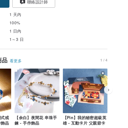
聯絡設計師
1 天內
100%
1 日內
1～3 日
商品
1 / 4
看更多
調式戒
【余白】夜間花 串珠手
【Pin】我的秘密超級英
【Pin】
作飾品
鍊 - 手作飾品
雄 - 互動卡片 父親節卡
花傳達你的