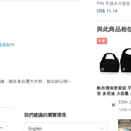
US$ 11.14
與此商品相
9 折
電腦配件
）
工紓壓按鍵，能在各位壓力大時，按出好心情～
出貨實物為主。
帆布環保便當袋 
背 多用途 大容量 極簡
黑
廣告
GREEMA 品牌
US$ 27.83
US$ 3
我們建議的瀏覽環境
免運