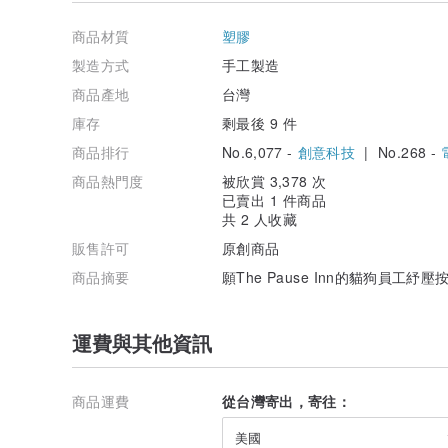
商品材質
塑膠
製造方式
手工製造
商品產地
台灣
庫存
剩最後 9 件
⌨️預設鍵帽與軸體的配置為：
商品排行
No.6,077 -
創意科技
| No.268 -
😸藍色小貓→
青軸
商品熱門度
被欣賞 3,378 次
🐶橙色狗狗→
公主段落軸
已賣出 1 件商品
😸招財喵喵→
青軸
共 2 人收藏
🐶財運旺旺→
青軸
（如果有期望哪款替換青軸或公主軸，歡迎與店家詢問～
販售許可
原創商品
商品摘要
願The Pause Inn的貓狗員
註：因電腦顯示器不同，顏色會有些許差異，實際顏色以
運費與其他資訊
商品運費
從台灣寄出，寄往：
美國