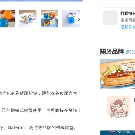
輕鬆擁
指定商
活動詳
關於品牌
逛設
鬆，他們化身為紓壓按鍵，願能在各位壓力大
自己的機械式鍵盤使用，也可維持在吊飾上
y、Gateron、高特等品牌的機械鍵盤。