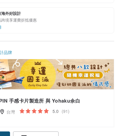
有海外好設計
品跨境享運費折抵優惠
情
計品牌
PIN 手感卡片製造所 與 Yohaku余白
5.0
(91)
台灣