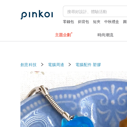
零錢包
斜背包
短夾
中秋禮盒
圓
apple watch 錶帶
主題企劃
時尚潮流
創意科技
電腦周邊
電腦配件
塑膠