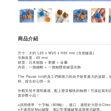
商品介紹
尺寸：大約 L25 x W25 x H35 mm (含按鍵器)
吊飾長度：65 mm
材質：日本樹脂 + 塑膠 + 金屬
內容：一個鍵帽 + 一個軸體按鍵器吊飾
The Pause Inn的員工們都致力於給予旅客最大的放
時，按出好心情～🌼
外觀呈現半透明霧感，配上聲音暢快的軸體！可拔起裝到
當舒壓小品！
※採用標準「十字軸（MX軸）」接口，適用於大部分Cherr
※不適用於Mac鍵盤、筆記型電腦鍵盤或薄膜式鍵盤。