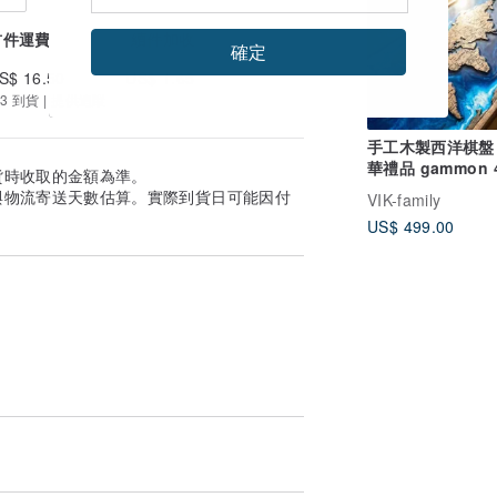
首件運費
續件加收
確定
S$ 16.50
US$ 1.65
3 到貨 | 提供追蹤
手工木製西洋棋盤 
華禮品 gammon 4
貨時收取的金額為準。
公分 Nardi
與物流寄送天數估算。實際到貨日可能因付
VIK-family
US$ 499.00