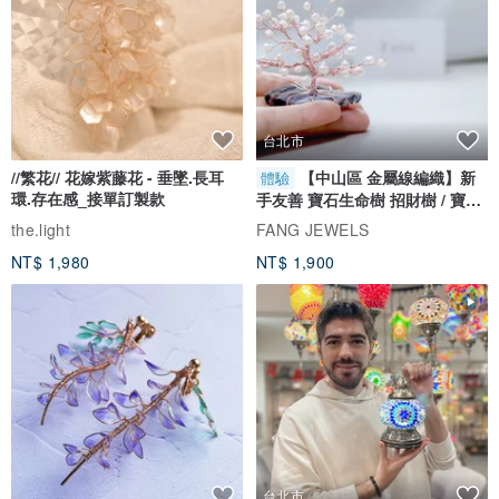
台北市
//繁花// 花嫁紫藤花 - 垂墜.長耳
【中山區 金屬線編織】新
體驗
環.存在感_接單訂製款
手友善 寶石生命樹 招財樹 / 寶石
自選
the.light
FANG JEWELS
NT$ 1,980
NT$ 1,900
台北市