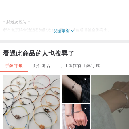
-------------------
:: 郵遞及包裝 ::
所有包裹將會透過香港郵政在一星期內以普通掛號空郵寄出,
閱讀更多
一般需時一至兩星期到達,
為了環保理由, 在包裝上我們不會使用塑膠袋 , 亦不會過度包裝, 只會
看過此商品的人也搜尋了
以簡潔為主, 不便之處敬請原諒
手鍊/手環
配件飾品
手工製作的 手鍊/手環
-------------------
:: 設計師及品牌簡介 ::
EARTH.er創立於2012年, 於香港最西面一條偏遠小漁村 - 大澳起始,
致力於利用東南亞傳統環保的製衣手藝創作出不同以戶外風格為主的
設計.
在多年來遊歷不同國家的體驗中, 啟發出以要以可持續生產方式
及運用天然素材設計出不同款式既環保的天然麻布單品.