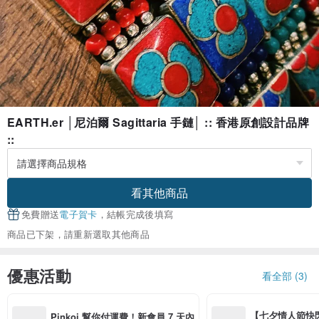
EARTH.er │尼泊爾 Sagittaria 手鏈│ :: 香港原創設計品牌
::
看其他商品
免費贈送
電子賀卡
，結帳完成後填寫
商品已下架，請重新選取其他商品
優惠活動
看全部 (3)
【七夕情人節快閃】8
Pinkoi 幫你付運費！新會員 7 天內