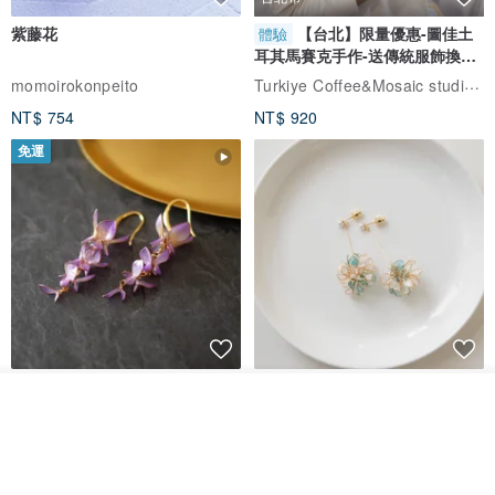
紫藤花
【台北】限量優惠-圖佳土
體驗
耳其馬賽克手作-送傳統服飾換裝
體驗
Turkiye Coffee&Mosaic studio土耳其咖啡與馬賽克燈工作坊
momoirokonpeito
NT$ 754
NT$ 920
免運
藤花 煌 耳環・耳夾
【繁花計畫】- 清冰
看其他商品
了解品牌
Dip art -nachugo-
紅花 hunghua
NT$ 2,125
NT$ 720