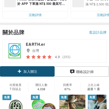
用 APP 購買任一
於 APP 下單滿 NT$ 500 最高可折
滿 NT$ 2,500 現
00 現折 NT$100
運費 NT$ 100
活動詳情
活動詳
關於品牌
逛設計品牌
EARTH.er
台灣
4.9
(253)
加入關注
聯絡設計師
出貨速度
關注人數
回應率
上次上線
7 日以上
超過 1 週
4,038
67%
免運
免運
免運
免運