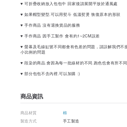
♥ 可折疊收納放入包包中 回家後請展開平放於通風處
♥ 如果帽型變型.可以用熨斗 低溫熨燙 恢復原本的形狀
♥ 手作商品 沒有退換貨品的服務
♥ 手作商品 因手工製作 會有約1~2CM誤差
♥ 螢幕及毛線缸號不同都會有色差的問題，請諒解我們不
小比例的問題
♥ 段染的商品.會因為每一批線材的不同.跑色也會有所不
♥ 部分包包不含內裡.可以加購 :)
商品資訊
商品材質
棉
製造方式
手工製造