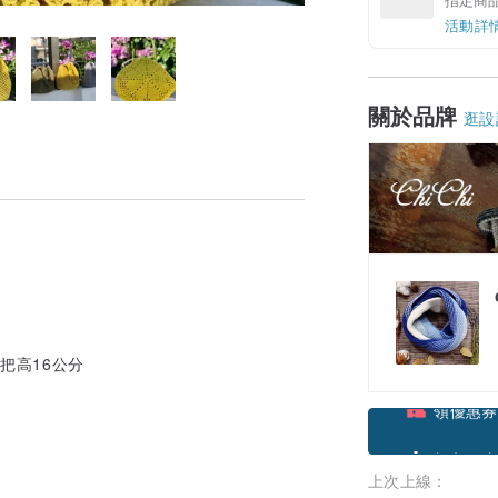
活動詳
關於品牌
逛設
手把高16公分
領優惠券
上次上線：
加入關注