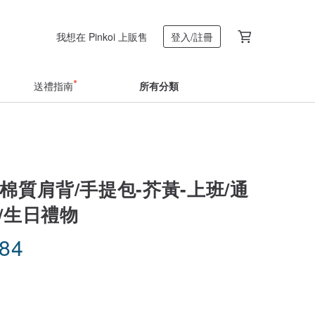
我想在 Pinkoi 上販售
登入/註冊
送禮指南
所有分類
棉質肩背/手提包-芥黃-上班/通
/生日禮物
.84