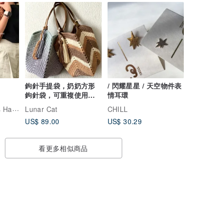
鉤針手提袋，奶奶方形
/ 閃耀星星 / 天空物件表
鉤針袋，可重複使用的
情耳環
雜貨袋
心織手作🌿Clare’s Handmade
Lunar Cat
CHILL
US$ 89.00
US$ 30.29
看更多相似商品