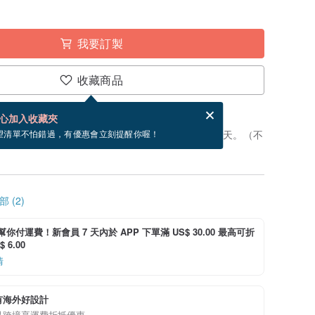
我要訂製
收藏商品
賀卡，結帳完成後填寫
電子賀卡是什麼？
心加入收藏夾
製」。付款後，從開始製作到寄出商品為 7 個工作天。（不
望清單不怕錯過，有優惠會立刻提醒你喔！
 (2)
i 幫你付運費！新會員 7 天內於 APP 下單滿 US$ 30.00 最高可折
 6.00
情
有海外好設計
品跨境享運費折抵優惠