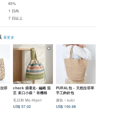
63%
1 日內
7 日以上
似
看更多
天然拉菲
check 袋著走- 編織 茄
PURAL包 - 天然拉菲草
芷 束口小袋 * 有機棉
手工鉤針包
毛日和 Mo-Hiyori
廣告
sulci
US$ 57.02
US$ 150.68