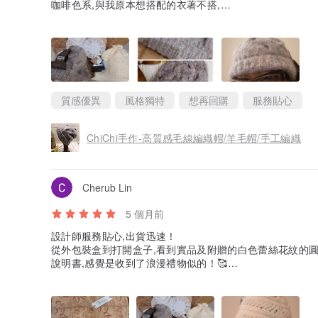
咖啡色系,與我原本想搭配的衣著不搭,
不過芋頭色也很美,可以搭配其他衣著,
再回購一頂深咖啡色的就好了,
還是謝謝設計師的用心！
質感優異
風格獨特
想再回購
服務貼心
ChiChi手作-高質感毛線編織帽/羊毛帽/手工編織
Cherub Lin
5 個月前
設計師服務貼心,出貨迅速！
從外包裝盒到打開盒子,看到實品及附贈的白色蕾絲花紋的圓
說明書,感覺是收到了浪漫禮物似的！🥰
帽子是乳白色,編織造型和圖片一致,帽頂的抽繩蝴蝶結很加
太喜歡了,
謝謝設計師！