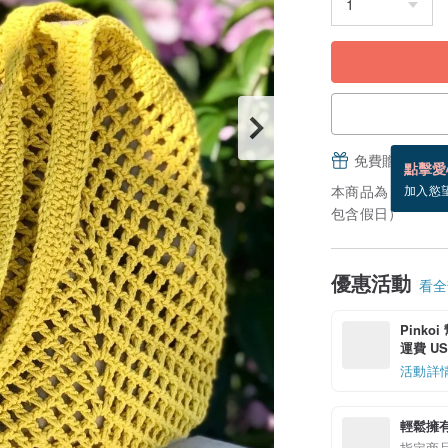
免費贈送電子
點擊愛
本商品為「接單訂
加入慾
包含假日）
優惠活動
看全部
Pinko
運費 US$
活動詳
輕鬆擁
指定商