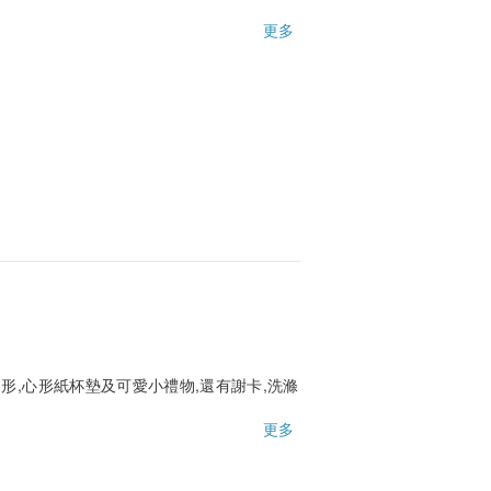
更多
形,心形紙杯墊及可愛小禮物,還有謝卡,洗滌
分,真是美呆了！
更多