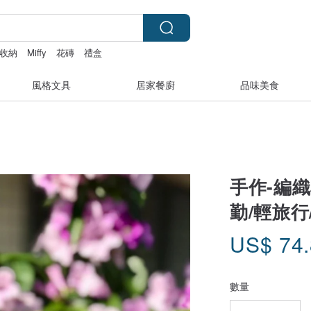
收納
Miffy
花磚
禮盒
風格文具
居家餐廚
品味美食
手作-編織
勤/輕旅行
US$
74
數量