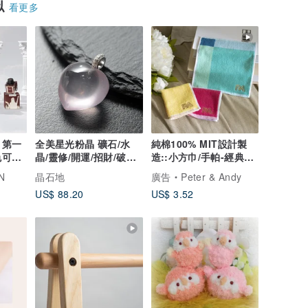
似
看更多
 第一
全美星光粉晶 礦石/水
純棉100% MIT設計製
色可選
晶/靈修/開運/招財/破煞/
造::小方巾/手帕-經典
防小人
LOGO
N
晶石地
廣告
Peter & Andy
US$ 88.20
US$ 3.52