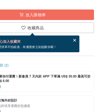
放入購物車
收藏商品
賀卡，結帳完成後填寫
電子賀卡是什麼？
心加入收藏夾
寄出商品為 3 個工作天。（不包含假日）
望清單不怕錯過，有優惠會立刻提醒你喔！
 (2)
i 幫你付運費！新會員 7 天內於 APP 下單滿 US$ 30.00 最高可折
 6.00
情
有海外好設計
品跨境享運費折抵優惠
情