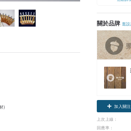
關於品牌
逛設
加入關注
材)
上次上線：
回應率：