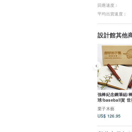
回應速度：
平均出貨速度：
設計館其他
,
強棒紀念鋼筆組/
球/baseball賀 世
強棒球錦標賽冠軍
栗子木藝
US$ 126.95
頭的故事……