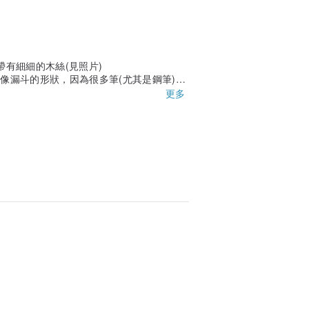
帶有細細的木絲(見照片)
，像漏斗的形狀，因為很多筆(尤其是鋼筆)的
一些。
更多
桌面上比較不會滑動