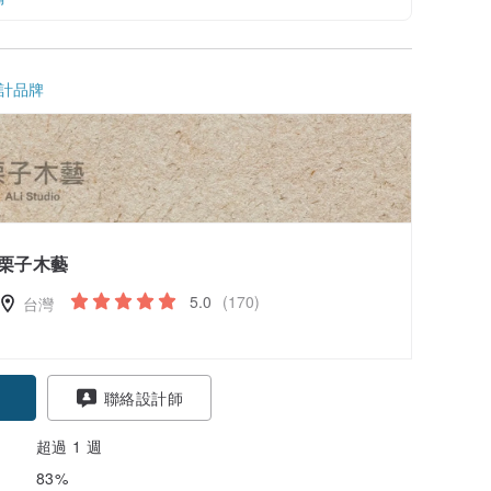
計品牌
栗子木藝
5.0
(170)
台灣
聯絡設計師
超過 1 週
83%