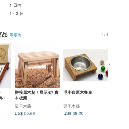
1 日內
1～3 日
商品
1 / 4
看更多
棒
拼接原木椅 / 展示架/ 實
毛小孩原木餐桌
紫檀木小
界12
木板凳
栗子木藝
栗子木藝
栗子木藝
US$ 55.68
US$ 39.20
US$ 20.