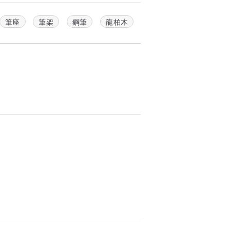
筆座
筆架
鋼筆
龍柏木