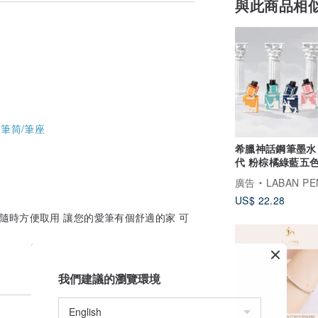
受到各種木頭所帶來的芬芳氣息和看見木片
與此商品相
啟了“栗子木藝”創作的旅程！
木成就了“栗子木藝”一件件精彩的作品！
“栗子木藝”邀請您一起進入繽紛的作品
原木與手作的心……完美結合！
-
筆筒/筆座
希臘神話鋼筆墨水
代 粉棕橘綠藍五
24小時出貨
廣告
LABAN PE
US$ 22.28
您隨時方便取用 讓您的愛筆有個舒適的家 可
我們建議的瀏覽環境