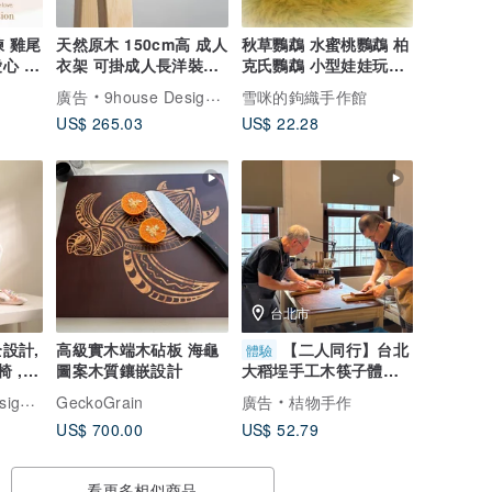
手鍊 雞尾
天然原木 150cm高 成人
秋草鸚鵡 水蜜桃鸚鵡 柏
心 |
衣架 可掛成人長洋裝、
克氏鸚鵡 小型娃娃玩偶
 Love
長披風
&圓圓體型 寵物鳥
廣告
9house Design / 九窩設計
雪咪的鉤織手作館
US$ 265.03
US$ 22.28
台北市
高級實木端木砧板 海龜
【二人同行】台北
體驗
 ,
圖案木質鑲嵌設計
大稻埕手工木筷子體驗
課
九窩設計
GeckoGrain
廣告
桔物手作
US$ 700.00
US$ 52.79
看更多相似商品