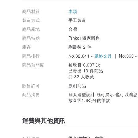
三十幾歲接觸木製工藝、在選木、切割、組合、創作中感
細緻的紋理與千變萬化的自然色調、深深地被吸引、於是開
商品材質
木頭
零碎的布料可織彩衣……零碎的時間可織美夢……零碎的原
兼持著惜福愛物、自然手工、生命在於分享與感恩的理念，
製造方式
手工製造
中……感受著季節歲月的刻劃和創作者獨具匠心的設計、
商品產地
台灣
商品特點
Pinkoi 獨家販售
庫存
剩最後 2 件
商品排行
No.32,641 -
風格文具
| No.363 
商品熱門度
被欣賞 6,607 次
已賣出 13 件商品
共 32 人收藏
販售許可
原創商品
商品摘要
圓弧造型設計 既可展示 也可以讓
放直徑1.8公分的筆款
運費與其他資訊