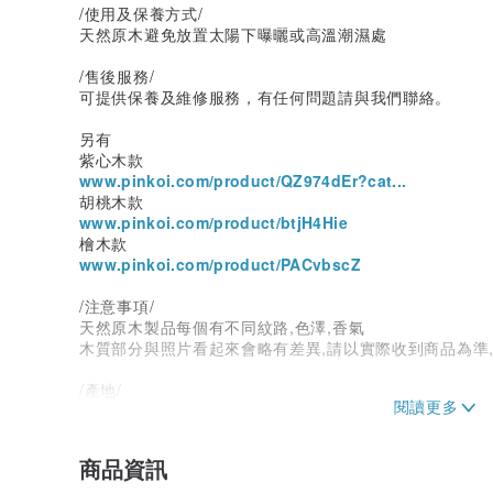
/使用及保養方式/
天然原木避免放置太陽下曝曬或高溫潮濕處
/售後服務/
可提供保養及維修服務，有任何問題請與我們聯絡。
另有
紫心木款
www.pinkoi.com/product/QZ974dEr?cat...
胡桃木款
www.pinkoi.com/product/btjH4Hie
檜木款
www.pinkoi.com/product/PACvbscZ
/注意事項/
天然原木製品每個有不同紋路,色澤,香氣
木質部分與照片看起來會略有差異,請以實際收到商品為準
/產地/
台灣
/品牌簡介/
商品資訊
生命總是在不經意的轉彎處遇見驚喜、也開啟了阿立與木