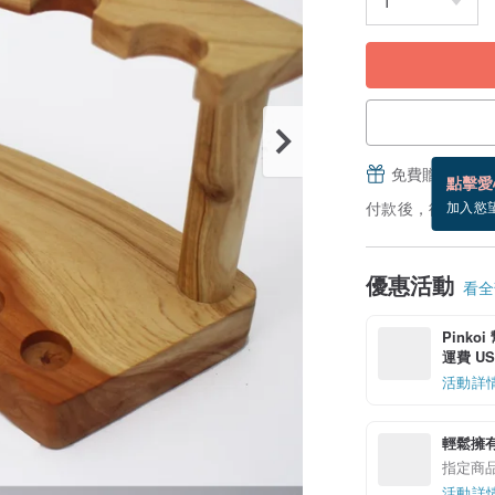
免費贈送電子
點擊愛
付款後，從備貨到
加入慾
優惠活動
看全部
Pinko
運費 US$
活動詳
輕鬆擁
指定商
活動詳