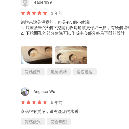
leader999
3 年前
總體來說是滿意的，但是有3個小建議:
1. 底座放筆的6個下挖開孔收尾應該更仔細一點，有幾個還
2. 下挖開孔的部分建議可以作成中心部分略為下凹的設計
頭或是尾部都是有弧度的，個人覺得漏斗的形狀也許個穩固
3.也建議附上數個薄圓形的止滑墊給消費者，因為筆作放在
質感優異
風格獨特
運送迅速
Anglace Wu
5 年前
商品很有質感，還有淡淡的木香
質感優異
符合期望