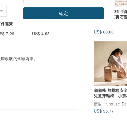
Luvpal | 925 
確定
鸚鵡吊飾 紅寶石愛
Emotional Day -
首件運費
續件加收
Luvpal
US$ 60.00
S$ 7.26
US$ 4.95
貨時收取的金額為準。
嘟嘟椅 無棍端安全設計,
兒童穿鞋椅 , 小孩椅
可客製長寬高
廣告
9house Design / 
US$ 95.77