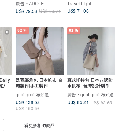
背包/米白
用 通勤包
廣告
ADOLE
Travel Light
US$ 71.06
US$ 79.56
US$ 83.74
92 折
92 折
ily
洗舊郵差包 日本帆布|台
直式托特包 日本八號防
包/米
灣製作|手工製作
水帆布| 台灣設計製作
quoi quoi 布知道
廣告
quoi quoi 布知道
US$ 138.52
US$ 85.24
US$ 92.65
US$ 150.56
看更多相似商品