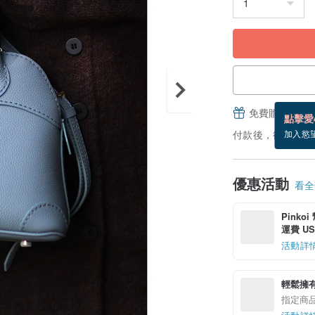
免費贈送電子
點擊愛
付款後，從備貨到
加入慾
優惠活動
看全部
Pinko
運費 US$
活動詳
輕鬆擁
指定商