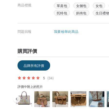
商品標籤
單肩包
女侧包
女包
托特包
斜挎包
生日禮
問題回報
我要檢舉此商品
購買評價
品牌所有評價
5
(34)
評價中附上的照片