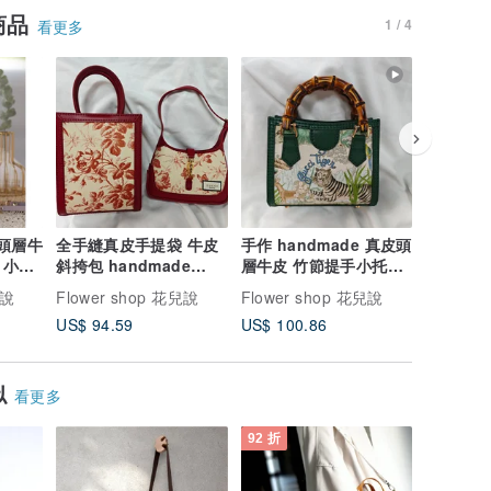
商品
1 / 4
看更多
 頭層牛
全手縫真皮手提袋 牛皮
手作 handmade 真皮頭
handm
 小清
斜挎包 handmade
層牛皮 竹節提手小托特
斜挎包 
菊蘭
gucci防塵袋改造琴譜包
包 古馳老虎
gucci
兒說
Flower shop 花兒說
Flower shop 花兒說
Flower
US$ 94.59
US$ 100.86
US$ 116
似
看更多
92 折