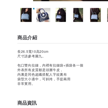
商品介紹
長26.5寬10高20cm
尺寸請參考圖九。
包口雙向拉鏈，內裡有拉鏈袋+插袋各一個
外表所有皮質都是頭層牛皮，
內裏是同色超纖搭配人字紋裏布
袋型大小適中，可斜挎，手提兩用
非常實用。
商品資訊