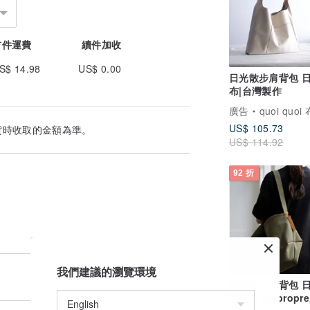
首件運費
續件加收
S$ 14.98
US$ 0.00
日光散步肩背包 
布|台灣製作
廣告
quoi quo
US$ 105.73
貨時收取的金額為準。
US$ 114.92
92 折
我們建議的瀏覽環境
洗舊帆布肩背包 
水帆布 selpro