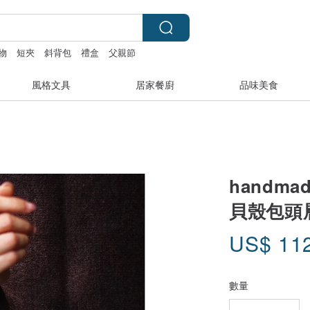
物
短夾
斜背包
禮盒
父親節
風格文具
居家餐廚
品味美食
handm
貝殼包頭
US$
11
數量