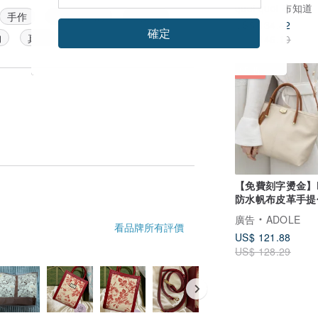
quoi quoi 布知道
手作
手工制作的
手提包
US$ 134.42
確定
物
真皮
US$ 146.10
95 折
【免費刻字燙金】Da
防水帆布皮革手提
(客製化禮物)
廣告
ADOLE
看品牌所有評價
US$ 121.88
US$ 128.29