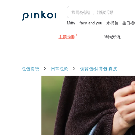
Miffy
fairy and you
水桶包
生日禮
主題企劃
時尚潮流
包包提袋
日常包款
側背包/斜背包
真皮