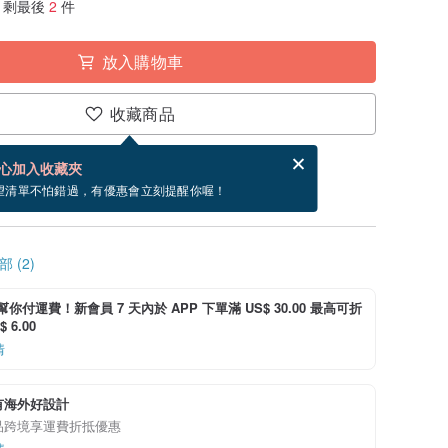
剩最後
2
件
放入購物車
收藏商品
賀卡，結帳完成後填寫
電子賀卡是什麼？
心加入收藏夾
寄出商品為 5 個工作天。（不包含假日）
望清單不怕錯過，有優惠會立刻提醒你喔！
 (2)
i 幫你付運費！新會員 7 天內於 APP 下單滿 US$ 30.00 最高可折
 6.00
情
有海外好設計
品跨境享運費折抵優惠