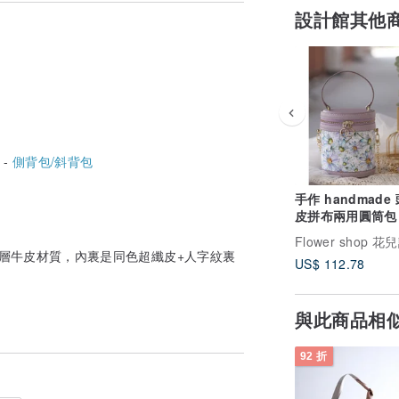
設計館其他
 -
側背包/斜背包
手作 handmade
皮拼布兩用圓筒包
新水桶包 粉紫色
Flower shop 花
層牛皮材質，內裏是同色超纖皮+人字紋裏
US$ 112.78
與此商品相
92 折