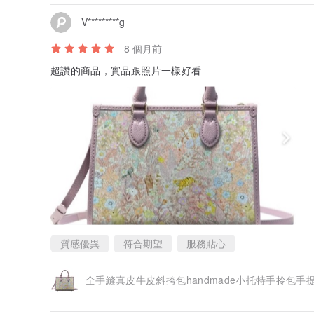
V*********g
8 個月前
超讚的商品，實品跟照片一樣好看
質感優異
符合期望
服務貼心
全手縫真皮牛皮斜挎包handmade小托特手拎包手