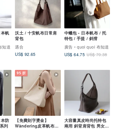
日本帆
沃土 / 十安帆布日常肩
中蠟包 - 日本帆布 / 托
背包
特包 / 手提 / 斜揹
i 布知道
遇合
廣告
quoi quoi 布知道
US$ 92.65
US$ 64.75
US$ 70.38
95 折
日本防
【免費刻字燙金】
大容量真皮時尚托特包
pre系列
Wàndering皮革帆布肩
兩用 斜背肩背包 男女適