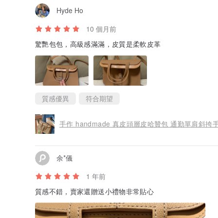
Hyde Ho
10 個月前
驚艷包包，高級感滿滿，皮質是柔軟皮革
質感優異
符合期望
手作 handmade 真皮頭層皮哈贊包 通勤單肩斜
余*儀
1 年前
質感不錯，賣家還贈送小禮物非常貼心