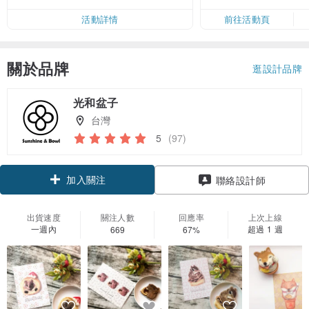
50
活動詳情
前往活動頁
關於品牌
逛設計品牌
光和盆子
台灣
5
(97)
加入關注
聯絡設計師
出貨速度
關注人數
回應率
上次上線
一週內
超過 1 週
669
67%