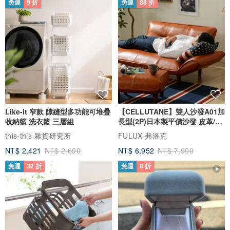
免運
9 折
免運
88 折
Like-it 窄款 隙縫型多功能可堆疊
【CELLUTANE】雙人沙發A01加
收納籃 洗衣籃 三層組
長型(2P)日本製平價沙發 皮革/燈
芯絨
this-this 雜貨研究所
FULUX 弗洛克
NT$ 2,421
NT$ 2,690
NT$ 6,952
NT$ 7,900
免運
32 折
免運
8 折