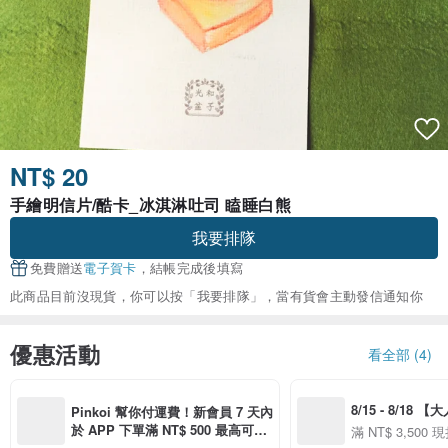
NT$ 20
手繪明信片/酷卡_冰淇淋吐司 瞌睡白熊
我要排隊
免費贈送
電子賀卡
，結帳完成後填寫
此商品目前沒現貨，你可以按「我要排隊」，當有貨會主動發信通知你
優惠活動
看全部 (4)
8/15 - 8/18 
Pinkoi 幫你付運費！新會員 7 天內
季】滿 NT$3500
於 APP 下單滿 NT$ 500 最高可折
滿 NT$ 3,500 現
50
運費 NT$ 100