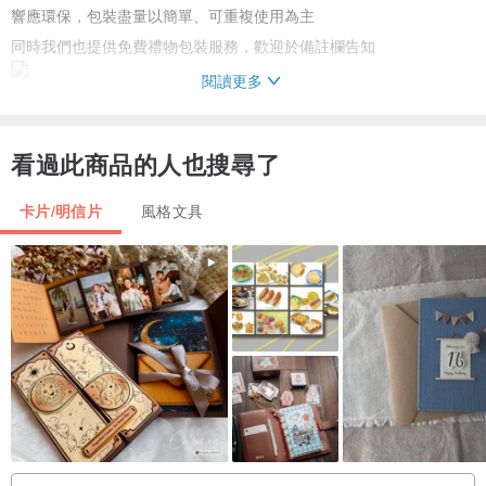
響應環保，包裝盡量以簡單、可重複使用為主
同時我們也提供免費禮物包裝服務，歡迎於備註欄告知
閱讀更多
產地/製造方式
看過此商品的人也搜尋了
產地台灣/手繪印刷
卡片/明信片
風格文具