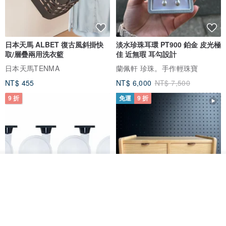
日本天馬 ALBET 復古風斜掛快
淡水珍珠耳環 PT900 鉑金 皮光極
取/層疊兩用洗衣籃
佳 近無瑕 耳勾設計
日本天馬TENMA
蘭佩軒 珍珠。手作輕珠寶
NT$ 455
NT$ 6,000
NT$ 7,500
9 折
免運
9 折
我要排隊
加入收藏
了解品牌
日本Like-it 可堆疊收納洗衣籃專
雙抽屜螢幕增高架(寬42CM) 收納
用 -滑滑便利輪 (專用輪)
書桌展示架 手工 客製化雷射雕刻