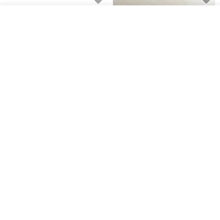
日本Like-it 可堆疊收納洗衣籃專
雙抽屜螢幕增高架(寬42CM) 收納
放入購物車
用 -滑滑便利輪 (專用輪)
書桌展示架 手工 客製化雷射雕刻
加入收藏
了解品牌
this-this 雜貨研究所
Pinocchio’s cabin
NT$ 234
NT$ 260
NT$ 3,026
NT$ 3,362
免運
68 折
日本squ+ SUN&WASSER可層疊
工業風_植物雙層展示層架/塊根/
置物洗衣籃-2入-多色可選
多肉植物/鐵網**歡迎客製**
日本squ+
銳龍工藝設計
NT$ 1,898
NT$ 2,790
NT$ 18,800