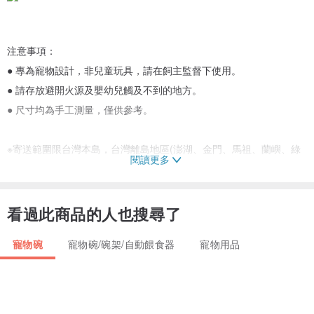
注意事項：
● 專為寵物設計，非兒童玩具，請在飼主監督下使用。
● 請存放避開火源及嬰幼兒觸及不到的地方。
● 尺寸均為手工測量，僅供參考。
※寄送範圍限台灣本島，台灣離島地區(澎湖、金門、馬祖、蘭嶼、綠
閱讀更多
島、小琉球等)及其他國家暫不提供配送服務🙇；物流配送時間依區域
屬性而有所不同，依物流貨運當地營業所實際作業時間為準。
看過此商品的人也搜尋了
寵物碗
寵物碗/碗架/自動餵食器
寵物用品