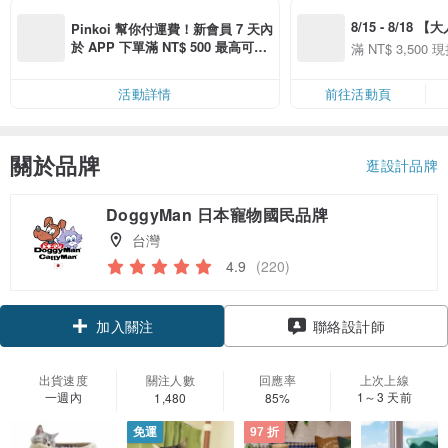
8/15 - 8/18 
Pinkoi 幫你付運費！新會員 7 天內
季】滿 NT$3500
於 APP 下單滿 NT$ 500 最高可折
滿 NT$ 3,500 現
50
運費 NT$ 100
50
活動詳情
前往活動頁
關於品牌
逛設計品牌
DoggyMan 日本寵物國民品牌
台灣
4.9
(220)
加入關注
聯絡設計師
出貨速度
關注人數
回應率
上次上線
一週內
1～3 天前
1,480
85%
免運
97 折