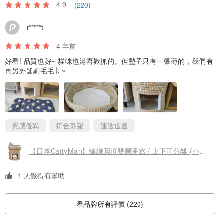
4.9
(220)
r*****t
4 年前
好看! 品質也好~ 貓咪也滿喜歡抓的。但墊子只有一張薄的，我們有
再另外舖刷毛毛巾~
質感優異
符合期望
運送迅速
【日本CattyMan】編織圓頂雙層睡窩 / 上下可分離 (小紅花標籤)
1 人覺得有幫助
看品牌所有評價 (220)