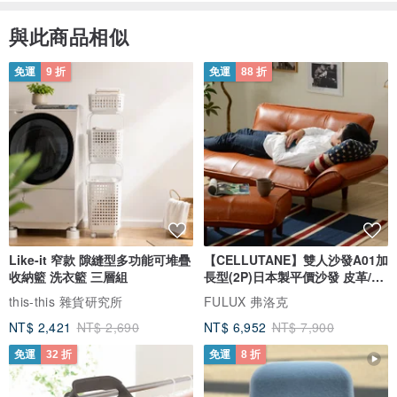
與此商品相似
免運
9 折
免運
88 折
Like-it 窄款 隙縫型多功能可堆疊
【CELLUTANE】雙人沙發A01加
收納籃 洗衣籃 三層組
長型(2P)日本製平價沙發 皮革/燈
芯絨
this-this 雜貨研究所
FULUX 弗洛克
NT$ 2,421
NT$ 2,690
NT$ 6,952
NT$ 7,900
免運
32 折
免運
8 折