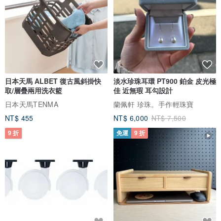
日本天馬 ALBET 復古風斜掛快
淡水珍珠耳環 PT900 鉑金 皮光極
取/層疊兩用洗衣籃
佳 近無瑕 耳勾設計
日本天馬TENMA
蘭佩軒 珍珠。手作輕珠寶
NT$ 455
NT$ 6,000
NT$ 7,500
9 折
免運
9 折