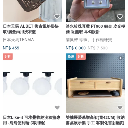
>菸鹼醯胺(維他命B3/NIACINAMIDE) 抗發炎、有助於改善粗大毛孔、
改善膚色不均、撫平細紋。
日本天馬 ALBET 復古風斜掛快
淡水珍珠耳環 PT900 鉑金 皮光極
取/層疊兩用洗衣籃
佳 近無瑕 耳勾設計
日本天馬TENMA
蘭佩軒 珍珠。手作輕珠寶
NT$ 455
NT$ 6,000
NT$ 7,500
使用說明：
臉部清潔後，輕拍化妝水，為肌膚做好準備，均勻肌膚紋理。輕輕地
9 折
免運
9 折
將面膜貼在臉上，調整至適當的位置。讓面膜停留10-20分鐘，讓肌
膚充分吸收精華液。取出後，將剩餘的精華輕輕拍入皮膚，以獲得最
大程度的保濕。
日本Like-it 可堆疊收納洗衣籃專
雙抽屜螢幕增高架(寬42CM) 收納
用 -滑滑便利輪 (專用輪)
書桌展示架 手工 客製化雷射雕刻