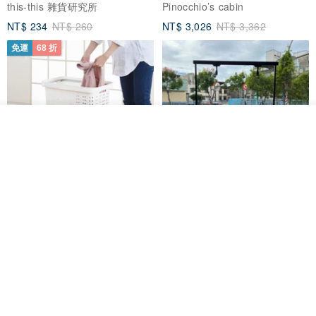
this-this 雜貨研究所
Pinocchio’s cabin
NT$ 234
NT$ 260
NT$ 3,026
NT$ 3,362
免運
68 折
放入購物車
加入收藏
了解品牌
日本squ+ SUN&WASSER可層疊
工業風_植物雙層展示層架/塊根/
置物洗衣籃-2入-多色可選
多肉植物/鐵網**歡迎客製**
日本squ+
銳龍工藝設計
NT$ 1,898
NT$ 2,790
NT$ 18,800
免運