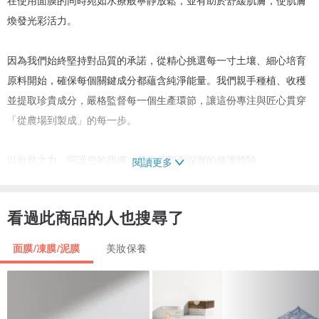
煥發光彩活力。
因為我們始終堅持對品質的承諾，從精心挑選每一寸土壤、細心培育
原料開始，確保每個關鍵成分都蘊含純淨能量。我們親手種植、收穫
並提取珍貴成分，嚴格監督每一個生產環節，讓這份專注與匠心貫穿
「從農場到製成」的每一步。
以自然之力，呵護您的肌膚，帶來溫和而深層的修護體驗。
閱讀更多
✔Clean Beauty
看過此商品的人也搜尋了
✔PETA 無動物實驗
✔EWG 綠色等級
面膜/凍膜/泥膜
美妝保養
✔Vegan 純素
✔面膜材質100%可生物降解(Biodegradation)
✔成分經過臨床安全測試