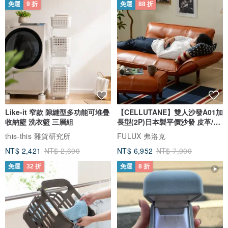
免運
9 折
免運
88 折
果。
✔透過促進細胞增生幫助修復受損皮膚
重點成分跟功效：
>魚腥草發酵萃取液（Houttuynia Cordata Extract）
Like-it 窄款 隙縫型多功能可堆疊
【CELLUTANE】雙人沙發A01加
魚腥草發酵萃取液中富含富含黃酮類、多酚和槲皮素等生物活性化合
收納籃 洗衣籃 三層組
長型(2P)日本製平價沙發 皮革/燈
物，具有強大的抗發炎、抗氧化和抗菌作用，可有效緩解皮膚發炎，
芯絨
this-this 雜貨研究所
FULUX 弗洛克
可以幫助減少皮膚的紅腫和刺激，特別適合敏感肌膚。
NT$ 2,421
NT$ 2,690
NT$ 6,952
NT$ 7,900
免運
32 折
免運
8 折
>積雪草發酵萃取物（老虎草/Centella Asiatica Extract） 具保濕、可
使肌膚維持水分作用，可讓受損的皮膚達到修復的效果。由
Schwanen Garten 舒凡儂花園™創辦人親自種植、並使用獨家發酵和
萃取技術，可以萃取出比一般普通積雪草萃取物高達3至10倍多的
TECA含量（經HPLC分析證實）。