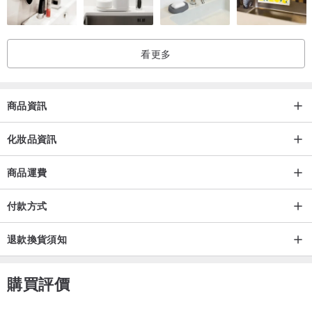
✔ 柔軟透氣會呼吸，完美貼合肌膚，服貼零死角
✔ 高密度吸附完美配方中活性成分，提供有效且奢華的皮膚護理療程
看更多
✔ 100%可生物降解(Biodegradation)材質，實現環保永續之美
商品資訊
適合肌膚：
油性肌膚、敏感性肌膚、痘痘肌
化妝品資訊
商品運費
針對特定目標的肌膚效果 – 保濕、舒緩和強化肌膚屏障
付款方式
強效保濕和吸收
✔ 含有玻尿酸和甘油，深層滋潤肌膚。
退款換貨須知
✔ 高密度吸附力的TENCEL™天絲面膜可防止水分蒸發，幫助營養成
分完美吸收到皮膚中。
購買評價
✔ 只需一張面膜即可維持較長時間，並提供足夠的保濕效果，無需任
何額外的皮膚護理。