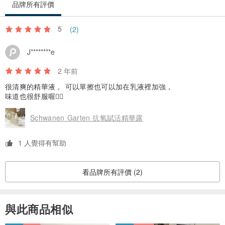
品牌所有評價
即時舒緩和緩解紅腫
5
(2)
✔ 魚腥草發酵萃取液中富含槲皮素，有效緩解皮膚發炎。
J********e
✔ 為敏感和易長粉刺的肌膚提供即時舒緩效果
✔ 弱酸性、低過敏配方使其即使在敏感肌膚上也可以安全使用。
2 年前
很清爽的精華液， 可以單擦也可以加在乳液裡加強，
味道也很舒服喔👍🏻
最適合油性和痘痘肌
✔ 透過控制皮脂分泌來維持水油平衡。
Schwanen Garten 抗氧賦活精華露
✔ 減少紅腫，預防問題，促進皮膚再生，保持皮膚健康。
✔ 質地輕盈，使用舒適，不會過度油膩，適合痘痘和混合性皮膚。
1 人覺得有幫助
看品牌所有評價 (2)
強效抗炎效果
✔魚腥草發酵萃取物具有強大的排毒和抗炎作用，有助於保持皮膚清
與此商品相似
潔，改善痤瘡。
✔積雪草發酵萃取物增強抗氧化活性，提供皮膚再生和皺紋改善效