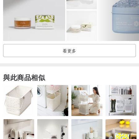
舒凡儂花園™新上市的Glow Up 雙植萃能量舒緩面膜商品，採用自家
農場種植的新鮮魚腥草和改良版的濟州島積雪草萃取成分，是特別針
對油性肌膚、敏感性肌膚、痘痘肌所推出的新配方。
與傳統的薄型精華液面膜不同，Schwanen Garten 舒凡儂花園
看更多
™Glow Up 雙植萃能量舒緩面膜採用以自家品牌高效能保濕面霜為基
底，經過臨床安全測試，奢華的質地可大大提高肌膚對活性成分的吸
收，並提供更深層的保濕和舒緩功效。
與此商品相似
✔ 有效且奢華的配方，完美貼合肌膚
✔ 適合油性肌膚，保濕效果強，不黏膩
✔ 防止水分流失，強化肌膚的保護屏障，有效舒緩敏感痘痘肌膚
面膜材質則是使用奧地利 LENZING® 的環保創新TENCEL™天絲面
膜，真絲的光滑特殊延展力，能提供您療癒又愛地球的護膚體驗。