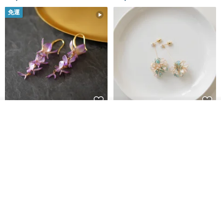
免運
放入購物車
藤花 煌 耳環・耳夾
【繁花計畫】- 清冰
加入收藏
了解品牌
Dip art -nachugo-
紅花 hunghua
NT$ 2,125
NT$ 720
93 折