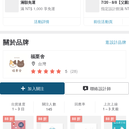
滿額免運
7/20 - 8/8【
案】精選品牌全館
滿 NT$ 1,000 享免運
指定設計館滿 NT$
$888 免運
免運
活動詳情
前往活動頁
關於品牌
逛設計品牌
福栗舍
台灣
5
(28)
領優惠券
加入關注
聯絡設計師
出貨速度
關注人數
回應率
上次上線
1～3 日
1～3 天前
145
-
88 折
88 折
88 折
88 折