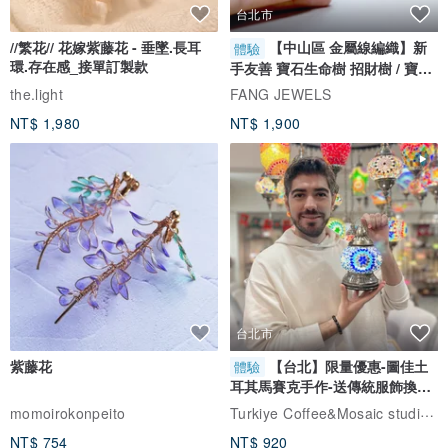
台北市
//繁花// 花嫁紫藤花 - 垂墜.長耳
【中山區 金屬線編織】新
體驗
環.存在感_接單訂製款
手友善 寶石生命樹 招財樹 / 寶石
自選
the.light
FANG JEWELS
NT$ 1,980
NT$ 1,900
台北市
紫藤花
【台北】限量優惠-圖佳土
體驗
耳其馬賽克手作-送傳統服飾換裝
體驗
Turkiye Coffee&Mosaic studio土耳其咖啡與馬賽克燈工作坊
momoirokonpeito
NT$ 754
NT$ 920