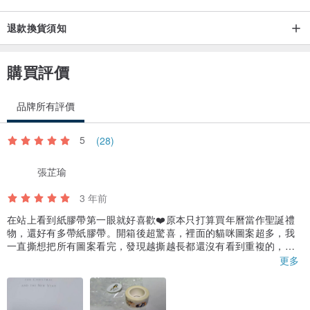
退款換貨須知
購買評價
品牌所有評價
5
(28)
張芷瑜
3 年前
在站上看到紙膠帶第一眼就好喜歡❤️原本只打算買年曆當作聖誕禮
物，還好有多帶紙膠帶。開箱後超驚喜，裡面的貓咪圖案超多，我
一直撕想把所有圖案看完，發現越撕越長都還沒有看到重複的，有
吃很飽的貓、有伸懶腰，有花貓、灰貓各式各樣的，而且白色霧面
更多
背景，不管貼在卡片還是手帳都很適合🥰