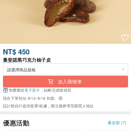
NT$ 450
曼斐諾黑巧克力柚子皮
放入購物車
免費贈送
電子賀卡
，結帳完成後填寫
現在下單預估 8/12~8/16 到貨。
設計館自行提供發票/收據，開立後將寄至購買人地址
優惠活動
看全部 (7)