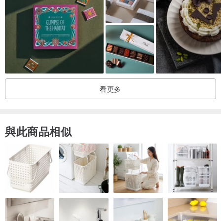
🔸 避免陽光直射
（若不小心讓巧克力曬到太陽一陣子，也無需過於擔心，盡快降溫，
再妥善保存。回復正常溫度之後巧克力會有變色
的可能）
🔸若要冷藏保存，建議把巧克力裝進密封容器，避免讓巧克力吸收到
異味。
看更多
（需等待2-3分鐘，退冰至室溫，再打開包裝，避免表面出現白霜可可
脂析出，保持完整口感）
與此商品相似