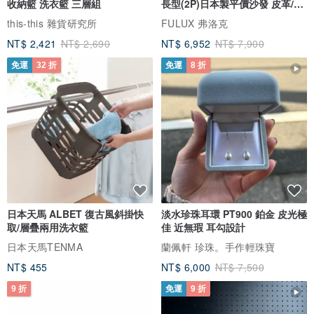
收納籃 洗衣籃 三層組
長型(2P)日本製平價沙發 皮革/燈
芯絨
this-this 雜貨研究所
FULUX 弗洛克
NT$ 2,421
NT$ 2,690
NT$ 6,952
NT$ 7,900
免運
32 折
免運
8 折
日本天馬 ALBET 復古風斜掛快
淡水珍珠耳環 PT900 鉑金 皮光極
取/層疊兩用洗衣籃
佳 近無瑕 耳勾設計
日本天馬TENMA
蘭佩軒 珍珠。手作輕珠寶
NT$ 455
NT$ 6,000
NT$ 7,500
9 折
免運
9 折