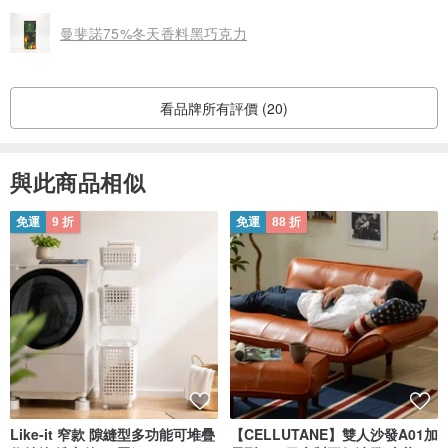
曼斐諾75%冬天香料黑巧克力
看品牌所有評價 (20)
與此商品相似
免運
9 折
免運
88 折
Like-it 窄款 隙縫型多功能可堆疊
【CELLUTANE】雙人沙發A01加