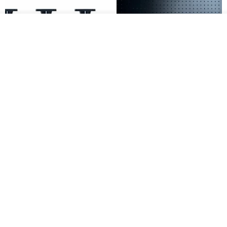
放入購物車
加入收藏
了解品牌
日本Like-it 可堆疊收納洗衣籃專
雙抽屜螢幕增高架(寬42CM) 收納
用 -滑滑便利輪 (專用輪)
書桌展示架 手工 客製化雷射雕刻
this-this 雜貨研究所
Pinocchio’s cabin
NT$ 234
NT$ 260
NT$ 3,026
NT$ 3,362
免運
68 折