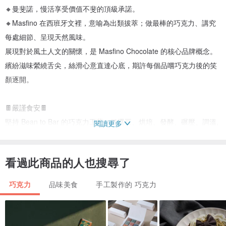
🔸曼斐諾，慢活享受價值不斐的頂級承諾。
🔸Masfino 在西班牙文裡，意喻為出類拔萃；做最棒的巧克力、講究
每處細節、呈現天然風味。
展現對於風土人文的關懷，是 Masfino Chocolate 的核心品牌概念。
繽紛滋味縈繞舌尖，絲滑心意直達心底，期許每個品嚐巧克力後的笑
顏逐開。
🍫嚴謹食安🍫
堅持 Bean to Bar 的巧克力工藝，從選豆、烘培、發酵、碾壓、調溫,
閱讀更多
包裝等，製成巧克力塊的所有過程，皆是親手製作。將每快巧克力都
視若我們的寶貝，所使用的食材，純正天然，產品通過台美檢驗合
看過此商品的人也搜尋了
格。
巧克力
品味美食
手工製作的 巧克力
🍫巧克力保存方式🍫
🔸 置於16～22度的陰涼乾燥處。
（酒櫃、冷氣房為最佳）