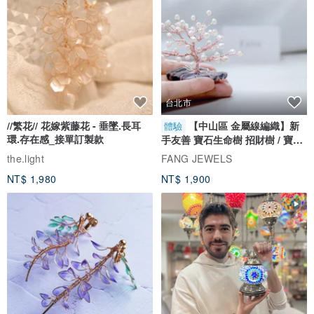
台北市
//繁花// 花嫁紫藤花 - 垂墜.長耳
【中山區 金屬線編織】新
體驗
環.存在感_接單訂製款
手友善 寶石生命樹 招財樹 / 寶石
自選
the.light
FANG JEWELS
NT$ 1,980
NT$ 1,900