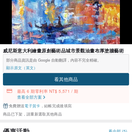
威尼斯意大利繪畫原創藝術品城市景觀油畫布厚塗牆藝術
部分商品資訊是由 Google 自動翻譯，內容不完全精確。
顯示原文（英文）
看其他商品
最高 6 期零利率 NT$ 5,571 / 期
查看全部方案
免費贈送
電子賀卡
，結帳完成後填寫
商品已下架，請重新選取其他商品
優惠活動
看全部 (5)