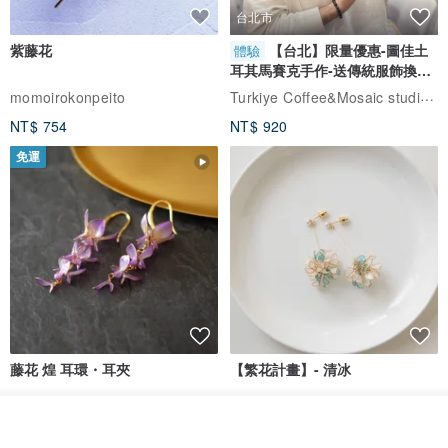
台北市
紫藤花
【台北】限量優惠-圖佳土
體驗
耳其馬賽克手作-送傳統服飾換裝
體驗
Turkiye Coffee&Mosaic studio土耳其咖啡與馬賽克燈工作坊
momoirokonpeito
NT$ 754
NT$ 920
免運
藤花 煌 耳環・耳夾
【繁花計畫】- 清冰
Dip art -nachugo-
紅花 hunghua
看其他商品
了解品牌
NT$ 2,125
NT$ 720