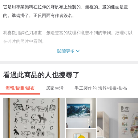
它是用專業顏料在拉伸的麻帆布上繪製的。無框的。畫的側面是畫
的。準備掛了。正反兩面有作者簽名。
我喜歡用調色刀繪畫，創造豐富的紋理和意想不到的筆觸。紋理可以
在碎片的照片中看到。
閱讀更多
請注意，圖片中的顏色可能會因您的顯示器設置而異。
看過此商品的人也搜尋了
船運：
- 畫作被仔細包裝在一個盒子裡，以完美的狀態交付。
海報/掛畫/掛布
居家生活
手工製作的 海報/掛畫/掛布
- 發送圖像後，您將收到一個跟踪號。