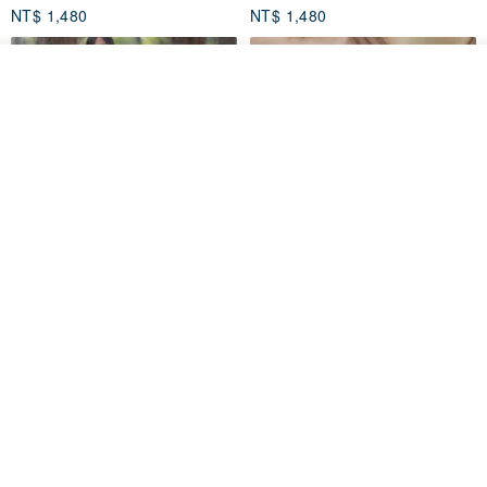
NT$ 1,480
NT$ 1,480
放入購物車
加入收藏
了解品牌
印度蓋染工藝純棉 長褲 －晚霞紅
【波麗印花】皇家鹿苑 澎澎熱氣
球 前短後長 鬆緊帶 長裙
Tramper
Mr. Greenwood
NT$ 1,080
NT$ 2,620