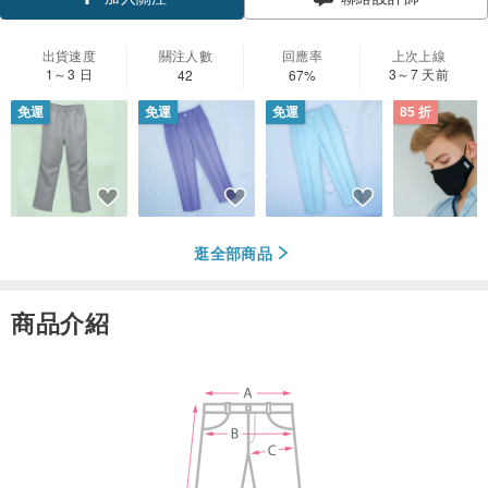
出貨速度
關注人數
回應率
上次上線
1～3 日
3～7 天前
42
67%
免運
免運
免運
85 折
逛全部商品
商品介紹