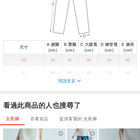
A
腰圍
B
臀圍
C
大腿寬
D
褲管寬
E
褲長
尺寸
(cm)
(cm)
(cm)
(cm)
(cm)
XS
62
87
46
34
95
S
66
91
48
36
96
閱讀更多
M
70
95
50
38
97
L
74
99
52
40
98
看過此商品的人也搜尋了
XL
78
103
54
42
100
女長褲
衣著良品
提供客製的 女長褲
XXL
82
107
56
44
101