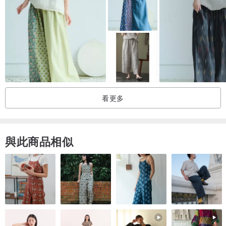
布料為63%化纖、34%棉、3%橡筋平紋 (63% polyester, 34% cotton,
3% Spandex sheeting )
由於款式、顏色眾多，未能盡錄，歡迎向店主查詢實物圖。
NanoFit 納米醫護制服以美國科技納米布料縫製，有「四防」功能：
99.99%防菌、防液體、防靜電、防污！水洗100次仍然保持99.99%
防菌。
香港客戶包括仁安醫院、播道醫院、中大醫院、聖德肋撒醫院、寶血
看更多
醫院等。
可訂製特別尺碼、繡名、大量訂購，歡迎查詢！
與此商品相似