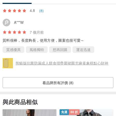
4.8
(8)
A***W
7 個月前
質料很棒，長度夠長，使用方便，圖案也很可愛～
質感優異
風格獨特
想再回購
運送迅速
熊貓版抗菌防漏成人餵食摺疊圍裙圍兜麻雀象棋點心財神
看品牌所有評價 (8)
與此商品相似
免運
88 折