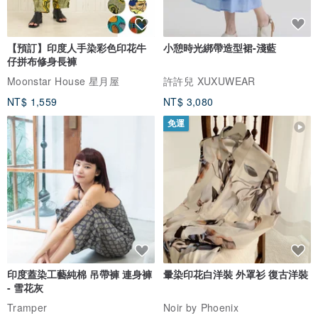
【預訂】印度人手染彩色印花牛
小憩時光綁帶造型裙-淺藍
仔拼布修身長褲
Moonstar House 星月屋
許許兒 XUXUWEAR
NT$ 1,559
NT$ 3,080
免運
印度蓋染工藝純棉 吊帶褲 連身褲
暈染印花白洋裝 外罩衫 復古洋裝
- 雪花灰
Tramper
Noir by Phoenix