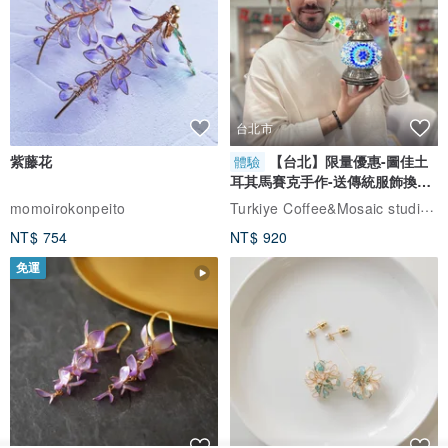
台北市
紫藤花
【台北】限量優惠-圖佳土
體驗
耳其馬賽克手作-送傳統服飾換裝
體驗
Turkiye Coffee&Mosaic studio土耳其咖啡與馬賽克燈工作坊
momoirokonpeito
NT$ 754
NT$ 920
免運