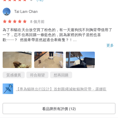
Tai Lam Chan
8 個月前
為了和貓在天台放空買了粉色的，有一天遛狗找不到胸背帶借用了
一下，忍不住再回購一條藍色的，因為家裡的狗子居然也喜
歡⋯⋯？ 然後牽帶居然超適合牽兩隻？！
我家貓狗都是沒有耐心而且討厭束縛的個性，可能這個有點彈性比
更多
較舒適吧，推薦給高敏貓和暴躁小狗
質感優異
符合期望
想再回購
【專為貓咪出行設計】首創圓繩減敏貓胸背帶 - 露娜藍
看品牌所有評價 (12)