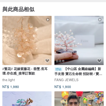
與此商品相似
台北市
//繁花// 花嫁紫藤花 - 垂墜.長耳
【中山區 金屬線編織】新
體驗
環.存在感_接單訂製款
手友善 寶石生命樹 招財樹 / 寶石
自選
the.light
FANG JEWELS
NT$ 1,980
NT$ 1,900