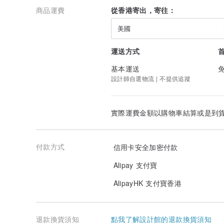
商品運費
從香港寄出，寄往：
快拆錶帶是什麼？
若購買多組的 Hidden Time Watch，即可自由搭
美國
石英錶與機械錶的差異在哪裡？
運送方式
石英錶好處是準確、重量輕及保養較容易，需更換電池，
基本運送
保固規範
設計師自選物流 | 不提供追蹤
本團隊依照本保固的條款與條件，向您的 Hidden Time
的保固。Hidden Time Watch 的保固適用於材料
憑證。
實際運費金額以購物車結算或是到
在保固期限內，本保固只適用於手錶機芯、指針和錶盤等
手錶確實存在材料或製造上的瑕疵，我們將會替您免費維
付款方式
信用卡安全加密付款
如需更換手錶，本團隊 不能保證您將收到相同型號的手
等價值和款式相似的手錶。更換後的手錶則於收到更換手
Alipay 支付寶
本保固不包括： 電池、錶殼、鏡面、錶帶、或鍊帶的材
AlipayHK 支付寶香港
事故或正常配戴下導致的磨損或毀壞。 因與水或濕氣接
零件的損壞 如果手錶的損壞是因事故、本團隊授權銷售
行維修或其他非零件或製造瑕疵等因素而引起，則本保固
退款換貨須知
點我了解設計館的退款換貨須知