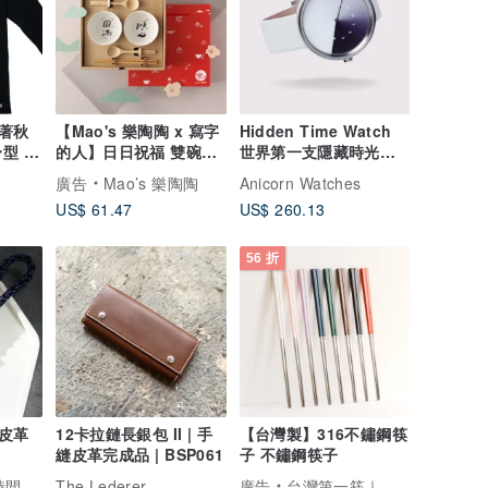
著秋
【Mao's 樂陶陶 x 寫字
Hidden Time Watch
型 親
的人】日日祝福 雙碗湯
世界第一支隱藏時光的
筷禮盒組
錶-雪白
廣告
Mao’s 樂陶陶
Anicorn Watches
US$ 61.47
US$ 260.13
56 折
皮革
12卡拉鏈長銀包 II | 手
【台灣製】316不鏽鋼筷
縫皮革完成品 | BSP061
子 不鏽鋼筷子
間穿搭
The Lederer
廣告
台灣第一筷｜筷子的領導品牌