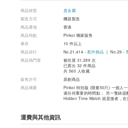
商品材質
貴金屬
錶面直徑 39 mm、厚 8.7 mm，錶帶寬 18 mm 、長 19
製造方式
機器製造
瑞士朗達石英錶機芯 Ronda 512 是最高質量的電動石
商品產地
香港
商品特點
Pinkoi 獨家販售
316 L 不鏽鋼有著沈穩白淨光澤、不過敏、堅硬不變形
庫存
10 件以上
的金屬材料。
商品排行
No.21,414 -
配件飾品
| No.29 -
商品熱門度
被欣賞 31,289 次
已賣出 32 件商品
5 ATM 防水，適用日常生活防水、下雨或下雪、淋浴、
共 560 人收藏
大小適中男女皆宜。
販售許可
原創商品
快拆真皮錶帶，可任意變換錶帶，錶帶共有九孔長度調節
商品摘要
Pinkoi 特別版 (限量50只) 
過任何重要的時間點； 另一隻錶提
Hidden Time Watch 就是
每一支手錶都會在香港工作室進行最後的品質檢查與手工
手錶調整到妳的時區，就能開始體驗 Hidden Time Watc
Hidden Time Watch 也於 2017 年入圍全球華
運費與其他資訊
共同詮釋時間，時間就如流金，即便流逝也華美如昔。