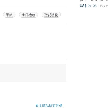
唯一保證和補償，並取代所有其他明示、隱
定目的的適用性、準確性、品質滿意度、權
US$ 21.03
US$ 2
擔任何責任。
手錶
生日禮物
聖誕禮物
任或其他任何理論，對由於銷售或使用產品
特殊的或懲罰性的損害或責任，本團隊均不
為未能發揮實質性作用。本團隊的全部責任
種方式完全由本團隊決定。
看本商品所有評價