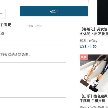
確定
配錶面與錶帶，創造屬於你的獨特風格。
首件運費
續件加收
是追求經典的最佳選擇。
【客製化】男女適
免運
冬休閒上衣 不挑身
膚舒適 一件起印
 Watch 手錶提供自最初購買之日起為期一年
極奧JinOxy
和製造上的瑕疵。您應提供銷售單據作為購買時的
US$ 44.50
貨時收取的金額為準。
零件。如果經檢驗證明在正常使用條件下，
8 折
修修理或替換手錶。
錶。如果您的型號無法維修，我們將提供同
錶之日起享受兩年的產品保固。
料或製造瑕疵。由於使用不當、缺乏養護、
觸或其他天災等外來因素而導致內部或外部
或維修代理商以外人員的疏忽、未經授權自
【山系】撞色編織
不適用。
手腕繩 手機掛繩
廣告
W.WEAR 時