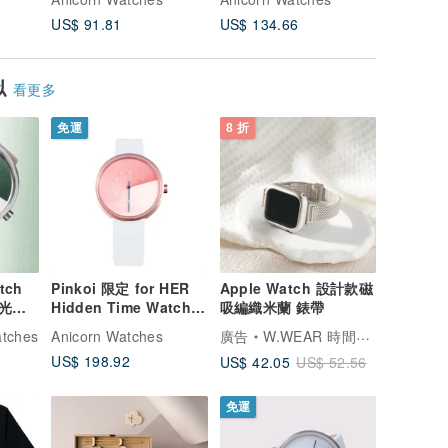
US$ 91.81
US$ 134.66
US$ 272
似
看更多
免運
8 折
tch
Pinkoi 限定 for HER
Apple Watch 設計款磁
光的
Hidden Time Watch
吸編織米蘭 錶帶
世界第一支隱藏時光的
atches
Anicorn Watches
廣告
W.WEAR 時間穿搭
錶
US$ 198.92
US$ 42.05
US$ 52.56
免運