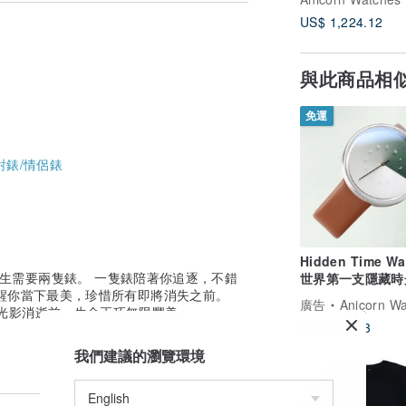
US$ 1,224.12
8 mm。
英機芯之一。
與此商品相
免運
、不褪色等特性，是目前珠寶飾品中最為堅硬
對錶/情侶錶
淺水短程游泳。
。
Hidden Time Wa
一個人一生需要兩隻錶。 一隻錶陪著你追逐，不錯
世界第一支隱藏時
醒你當下最美，珍惜所有即將消失之前。
錶-橄欖
廣告
Anicorn W
後者，在光影消逝前，生命正巧無限豐美。
包裝。簡單好安裝的快拆錶帶，妳只需要把
US$ 260.13
h 的美麗。
我們建議的瀏覽環境
人市場最頂尖設計獎項一一金點設計獎，證明當我們