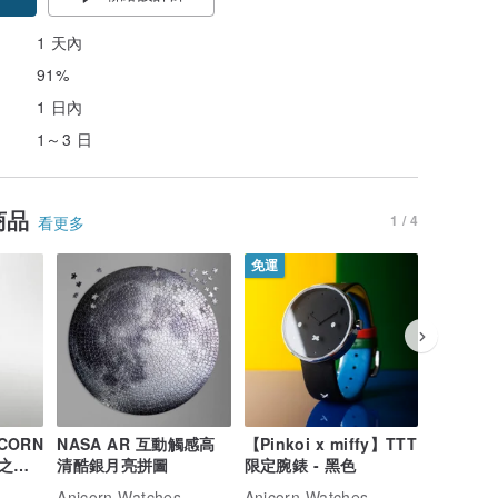
1 天內
91%
1 日內
1～3 日
商品
1 / 4
看更多
免運
免運
ICORN
NASA AR 互動觸感高
【Pinkoi x miffy】TTT
旋轉沙灘
之父
清酷銀月亮拼圖
限定腕錶 - 黑色
Anicorn Watches
Anicorn Watches
Anicorn 