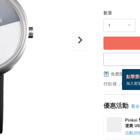
數量
免費贈送電子
點擊愛
付款後，從備貨到
加入慾
優惠活動
看全部
Pinko
運費 US$
活動詳