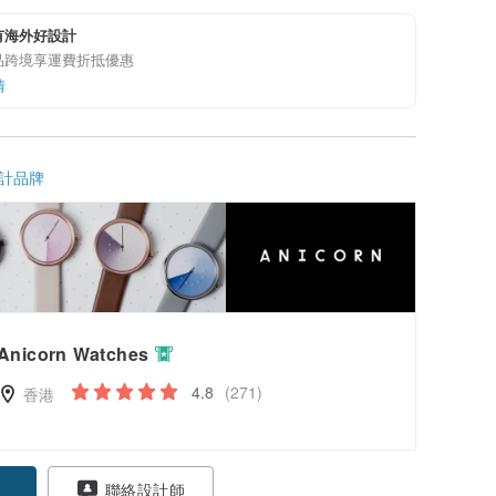
有海外好設計
品跨境享運費折抵優惠
情
計品牌
Anicorn Watches
4.8
(271)
香港
聯絡設計師