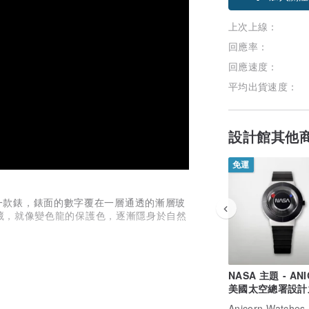
上次上線：
回應率：
回應速度：
平均出貨速度：
設計館其他
免運
me 計劃的第一款錶，錶面的數字覆在一層通透的漸層玻
藏，就像變色龍的保護色，逐漸隱身於自然
NASA 主題 - AN
美國太空總署設計
聯乘手錶 - 銀黑
Anicorn Watches