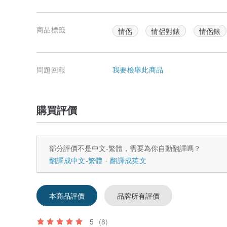
在任何情況下，上述保固和補償是 本團隊提供給買方的
含或法定的保固、條款或條件，包括但不限於適銷性、特
利和非侵權行為。本團隊對所有這些情況均明確表示不承
商品標籤
情侶
情侶對錶
情侶錶
無論是依據合約、民事侵權（包括疏忽）、嚴格的產品責
而引起的或相關的任何類型的意外的、後續的、間接的、
承擔任何責任，即使本團隊已被告知發生。
問題回報
我要檢舉此商品
此類損害的可能性，甚至本保固規定的有限補償措施被認
應僅限予以買方支付的購買更換或維修產品，具體選擇何
購買評價
部分評價不是中文-繁體，需要為你自動翻譯嗎？
翻譯成中文-繁體
翻譯成英文
本商品評價
品牌所有評價
5
(8)