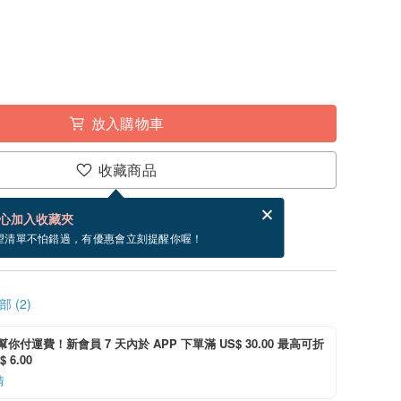
放入購物車
收藏商品
賀卡，結帳完成後填寫
電子賀卡是什麼？
心加入收藏夾
寄出商品為 3 個工作天。（不包含假日）
望清單不怕錯過，有優惠會立刻提醒你喔！
 (2)
i 幫你付運費！新會員 7 天內於 APP 下單滿 US$ 30.00 最高可折
 6.00
情