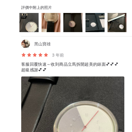
評價中附上的照片
黑山寶雄
3 年前
客服回覆快速～收到商品立馬拆開超美的錶面💕💕💕
超級感謝💕💕