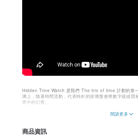
Hidden Time Watch 是我們 The trio of ti
璃上，隨著時間流動，代表時針的玻璃盤會將數字緩緩隱
界中的幻覺。
時間流逝具象化了，提醒你必須更專注於存在的當下。
商品資訊
極地星空，千萬個星光繁影在雪地中自鳴光芒，
再用翩翩細雪演繹銀光，訴盡衷腸。