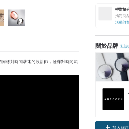
輕鬆擁
指定商
活動詳
關於品牌
逛設
們同樣對時間著迷的設計師，詮釋對時間流
加入關注