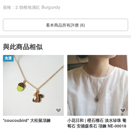
一直誇獎很精緻！很喜歡～
規格：
2.勃根地酒紅 Burgundy
我想產品與人之間的那份情感，
就是體現設計師的層次了吧，
看本商品所有評價 (6)
最後再一次感謝設計師！～謝謝❤️
與此商品相似
免運
*coucoubird* 大松鼠項鍊
小花日和 | 橙石榴石 淡水珍珠 葡
萄石 安德森長石 項鍊 NE-00018