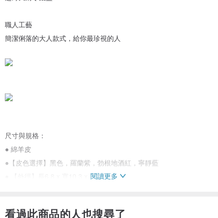
職人工藝
簡潔俐落的大人款式，給你最珍視的人
尺寸與規格：
● 綿羊皮
●【皮色選擇】黑色，羅蘭紫，勃根地酒紅，寧靜藍
閱讀更多
● 【外徑】長6.8 x 寬10.3 x 深0.5cm
【內徑】長4.5 x 寬8.0 x 深0.5cm
●總重30g±5%
看過此商品的人也搜尋了