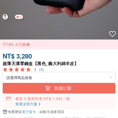
5
190 人已收藏
NT$ 3,280
超薄天溝零錢盒【黑色_義大利綿羊皮】
5
(6)
我要訂製
最高 3 期零利率 NT$ 1,093 / 期
查看全部方案
免費贈送
電子賀卡
，結帳完成後填寫