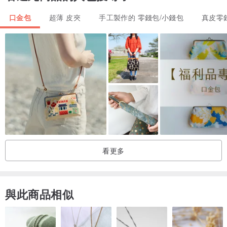
寄貨與配送：
口金包
超薄 皮夾
手工製作的 零錢包/小錢包
真皮零
●此商品下單後開始製作約需14個工作天
●台灣寄送
●可選擇 郵局，宅配，超商取貨
保養方式：
●避免長時間放置於潮濕的環境
●若皮件被雨淋濕，請儘速使用乾淨棉布擦拭後放置室內通風陰涼處靜
置
●請勿使用吹風機或直接曝曬於日光下
看更多
●不使用時請套入防塵袋中，收藏於乾燥陰涼處
●每2~3個月使用皮革保養油擦拭
加購超值皮革保養組：
www.pinkoi.com/product/65VrwZ3u?ca
與此商品相似
t...
注意事項：