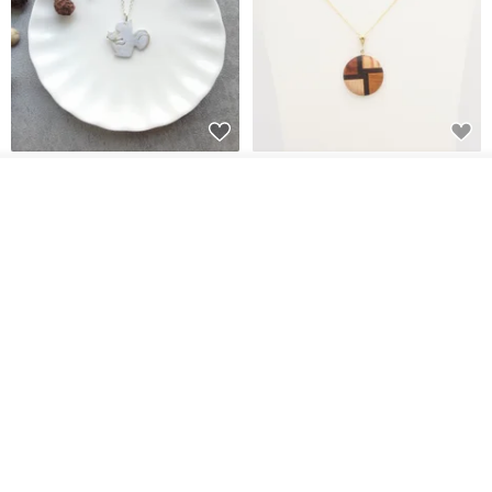
淘氣小松鼠925純銀項鍊
FOSSIL SERIES 圓形項鍊
我要訂製
加入收藏
了解品牌
micasa.no56
白谷工房
NT$ 1,180
NT$ 1,866
免運
88 折