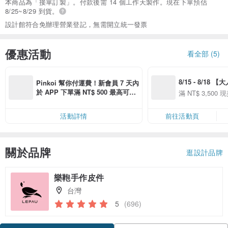
本商品為「接單訂製」。付款後需 14 個工作天製作。現在下單預估
8/25~8/29 到貨。
設計館符合免辦理營業登記，無需開立統一發票
優惠活動
看全部 (5)
8/15 - 8/18 
Pinkoi 幫你付運費！新會員 7 天內
季】滿 NT$3500
於 APP 下單滿 NT$ 500 最高可折
滿 NT$ 3,500 現
50
運費 NT$ 100
50
活動詳情
前往活動頁
關於品牌
逛設計品牌
樂鞄手作皮件
台灣
5
(696)
領優惠券