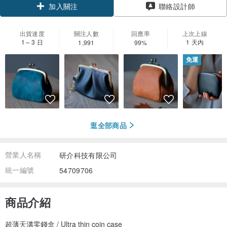
聯絡設計師
加入關注
出貨速度
關注人數
回應率
上次上線
1～3 日
1 天內
1,991
99%
免運
逛全部商品
營業人名稱
研介科技有限公司
統一編號
54709706
商品介紹
超薄天溝零錢盒 / Ultra thin coin case