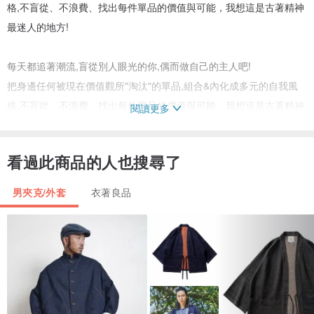
格,不盲從、不浪費、找出每件單品的價值與可能，我想這是古著精神
最迷人的地方!
每天都追著潮流,盲從別人眼光的你,偶而做自己的主人吧!
把身邊任何被現在價值觀所"淘汰"的單品,組合&內化成多元的自我風
格,不盲從、不浪費、找出每件單品的價值與可能，我想這是古著精神
閱讀更多
最迷人的地方!
看過此商品的人也搜尋了
小龜葛葛穿衣哲學就是"不管當季過季,每件衣著都有它特殊的價值與
地位"
男夾克/外套
衣著良品
小龜葛葛穿衣公式:Old vintage + New clothes=Personal style
古著(Vintage) ≠ 二手(second hand)
「古著」顧名思義就是「古董衣著」(Vintage,old clothes)，不只是簡
單的二手衣(secondhand)，而是真正有年代現在已經不生產的單品。
它們至少走過了十年以上，甚至百年的歷史!所以古著們的扣子可能養