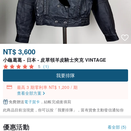
NT$ 3,600
小龜葛葛 - 日本 - 皮草領羊皮騎士夾克 VINTAGE
5
(1)
我要排隊
最高 3 期零利率 NT$ 1,200 / 期
查看全部方案
免費贈送
電子賀卡
，結帳完成後填寫
此商品目前沒現貨，你可以按「我要排隊」，當有貨會主動發信通知你
優惠活動
看全部 (5)