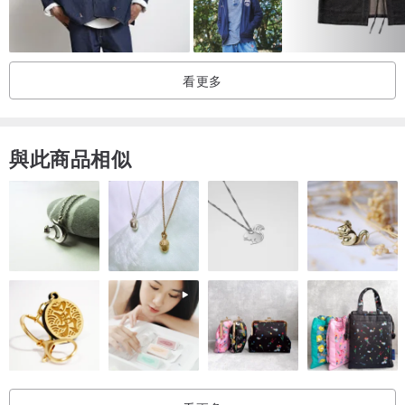
化，可能局部泛黃...。但這些都是當時年代的縮影！而每個年代都有
它獨特的剪裁、意義與歷史背景,造就出當年輝煌的穿衣風格。就像小
龜葛葛最愛70's的Disco風格，合身且炫麗奪目的上衣搭配特殊剪裁的
看更多
喇叭褲，聽到音樂大家跳群舞的輝煌年代是多麼的迷人!
我形容:古著是有溫度、有靈魂的衣著！欣賞古著的人，是對於美感而
堅持的人們！
與此商品相似