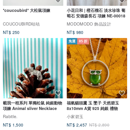
*coucoubird* 大松鼠項鍊
小花日和 | 橙石榴石 淡水珍珠 葡
萄石 安德森長石 項鍊 NE-00018
COUCOUBIRD咕咕
MODOMODO 飾品設計
NT$ 250
NT$ 980
免運
85 折
載我一程系列 單獨松鼠 純銀動物
福氣貓頭鷹 玉 墜子 天然碧玉
項鍊 Animal sliver Necklace
8x10mm A貨 925 純銀 禮物
Rabitle.
小家碧玉
NT$ 1,500
NT$ 2,457
NT$ 2,890