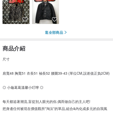
逛全部商品
商品介紹
尺寸
肩寬48 胸寬51 衣長51 袖長52 腰圍39-43 (單位CM,誤差值正負2CM)
◎ 小龜葛葛溫馨小叮嚀 ◎
每天都追著潮流,盲從別人眼光的你,偶而做自己的主人吧!
把身邊任何被現在價值觀所"淘汰"的單品,組合&內化成多元的自我風