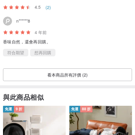
4.5
(2)
n******8
4 年前
香味自然，還會再回購。
符合期望
想再回購
看本商品所有評價 (2)
與此商品相似
免運
9 折
免運
88 折