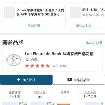
8/15 - 8/18 
Pinkoi 幫你付運費！新會員 7 天內
季】滿 NT$3500
於 APP 下單滿 NT$ 500 最高可折
滿 NT$ 3,500 現
50
運費 NT$ 100
50
活動詳情
前往活動頁
關於品牌
逛設計品牌
Les Fleurs de Bach-法國有機巴赫花精
台灣
4.9
(25)
加入關注
聯絡設計師
出貨速度
關注人數
回應率
上次上線
1～3 日
3～7 天前
154
-