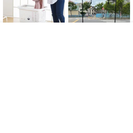
放入購物車
加入收藏
了解品牌
日本squ+ SUN&WASSER可層疊
工業風_植物雙層展示層架/塊根/
置物洗衣籃-2入-多色可選
多肉植物/鐵網**歡迎客製**
日本squ+
銳龍工藝設計
NT$ 1,898
NT$ 2,790
NT$ 18,800
免運