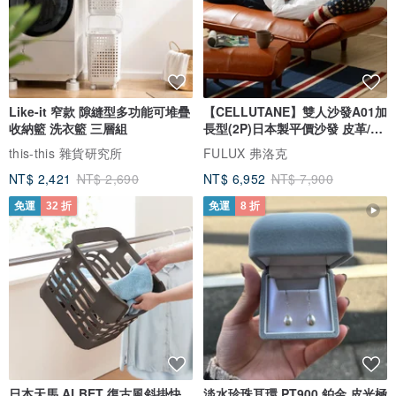
Like-it 窄款 隙縫型多功能可堆疊
【CELLUTANE】雙人沙發A01加
收納籃 洗衣籃 三層組
長型(2P)日本製平價沙發 皮革/燈
芯絨
this-this 雜貨研究所
FULUX 弗洛克
NT$ 2,421
NT$ 2,690
NT$ 6,952
NT$ 7,900
免運
32 折
免運
8 折
日本天馬 ALBET 復古風斜掛快
淡水珍珠耳環 PT900 鉑金 皮光極