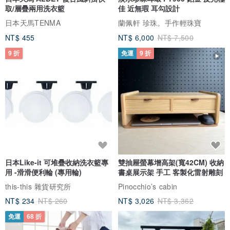
取/層疊兩用洗衣籃
佳 近無瑕 耳勾設計
日本天馬TENMA
蘭佩軒 珍珠。手作輕珠寶
NT$ 455
NT$ 6,000
NT$ 7,500
9 折
免運
9 折
日本Like-it 可堆疊收納洗衣籃專
雙抽屜螢幕增高架(寬42CM) 收納
用 -滑滑便利輪 (專用輪)
書桌展示架 手工 客製化雷射雕刻
this-this 雜貨研究所
Pinocchio’s cabin
NT$ 234
NT$ 260
NT$ 3,026
NT$ 3,362
免運
68 折