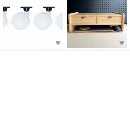
日本Like-it 可堆疊收納洗衣籃專
雙抽屜螢幕增高架(寬42CM) 收納
用 -滑滑便利輪 (專用輪)
書桌展示架 手工 客製化雷射雕刻
看其他商品
了解品牌
this-this 雜貨研究所
Pinocchio’s cabin
NT$ 234
NT$ 260
NT$ 3,026
NT$ 3,362
免運
68 折