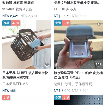
收納籃 洗衣籃 三層組
長型(2P)日本製平價沙發 皮革/燈
芯絨
this-this 雜貨研究所
FULUX 弗洛克
NT$ 2,421
NT$ 2,690
NT$ 6,952
NT$ 7,900
免運
32 折
免運
8 折
日本天馬 ALBET 復古風斜掛快
淡水珍珠耳環 PT900 鉑金 皮光極
取/層疊兩用洗衣籃
佳 近無瑕 耳勾設計
日本天馬TENMA
蘭佩軒 珍珠。手作輕珠寶
NT$ 455
NT$ 6,000
NT$ 7,500
9 折
免運
9 折