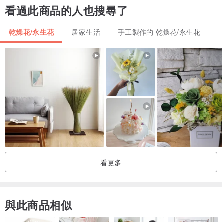
看過此商品的人也搜尋了
照顧它們唷！
乾燥花/永生花
居家生活
手工製作的 乾燥花/永生花
・購買須知
1.採用當季花材製作，照片會因光線等拍照環境與角度影響，
購買前若能接受稍許顏色落差及花材適度調整才進行購買。
2.需接受接單付款後才會進行製作，並製作花材及選購材料需要時間3
天-7天工作天方才進行購買。
3.產品本身白色禮盒及緞帶包裝而成，並隨機贈送花卡一張
・取貨須知
1.若有寄送特殊需求，例如領貨時間可提前告知。
看更多
2.提交訂單前，請再次確認訂單運費及數量是否正確唷！
產地/製造方式
產地台灣 手工製作
與此商品相似