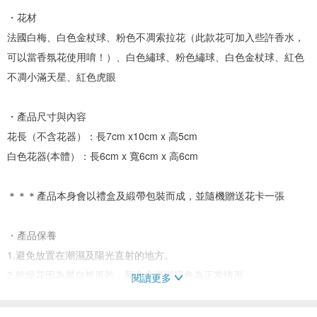
・花材
法國白梅、白色金杖球、粉色不凋索拉花（此款花可加入些許香水，
可以當香氛花使用唷！）、白色繡球、粉色繡球、白色金杖球、紅色
不凋小滿天星、紅色虎眼
・產品尺寸與內容
花長（不含花器）：長7cm x10cm x 高5cm
白色花器(本體）：長6cm x 寬6cm x 高6cm
＊＊＊產品本身會以禮盒及緞帶包裝而成，並隨機贈送花卡一張
・產品保養
1.避免放置在潮濕及陽光直射的地方。
2.乾燥花因為屬自然風乾，顏色會漸漸褪色為正常情形，
閱讀更多
保持狀況較好大約可擺放2-3年，可用軟刷子輕輕擦拭灰塵。
3.乾燥花最佳賞花約3-6月，會因照顧及環境相異，購買後還是要定時