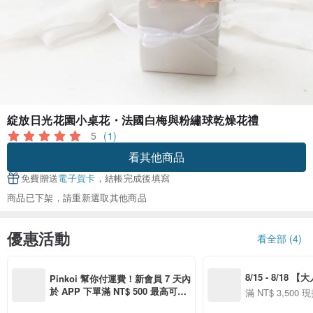
綻放日光花園小桌花・法國白梅與粉繡球乾燥花禮
5
(1)
看其他商品
免費贈送
電子賀卡
，結帳完成後填寫
商品已下架，請重新選取其他商品
優惠活動
看全部 (4)
8/15 - 8/18 
Pinkoi 幫你付運費！新會員 7 天內
季】滿 NT$3500
於 APP 下單滿 NT$ 500 最高可折
滿 NT$ 3,500 現
50
運費 NT$ 100
50