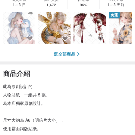
1～3 日
1～3 天前
1,472
96%
免運
逛全部商品
商品介紹
此為原創設計的
人物貼紙，一組共 5 張。
為本店獨家原創設計。
尺寸大約為 A6（明信片大小），
使用霧面銅版貼紙。