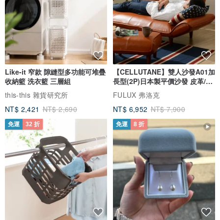
Like-it 窄款 隙縫型多功能可堆疊
【CELLUTANE】雙人沙發A01加
收納籃 洗衣籃 三層組
長型(2P)日本製平價沙發 皮革/燈
芯絨
this-this 雜貨研究所
FULUX 弗洛克
NT$ 2,421
NT$ 2,690
NT$ 6,952
NT$ 7,900
免運
32 折
免運
8 折