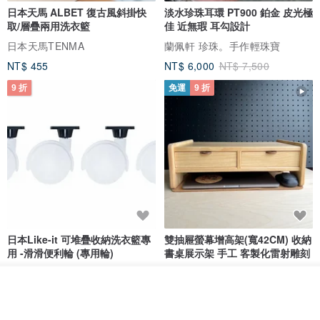
日本天馬 ALBET 復古風斜掛快
淡水珍珠耳環 PT900 鉑金 皮光極
取/層疊兩用洗衣籃
佳 近無瑕 耳勾設計
日本天馬TENMA
蘭佩軒 珍珠。手作輕珠寶
NT$ 455
NT$ 6,000
NT$ 7,500
9 折
免運
9 折
日本Like-it 可堆疊收納洗衣籃專
雙抽屜螢幕增高架(寬42CM) 收納
用 -滑滑便利輪 (專用輪)
書桌展示架 手工 客製化雷射雕刻
this-this 雜貨研究所
Pinocchio’s cabin
放入購物車
NT$ 234
NT$ 260
NT$ 3,026
NT$ 3,362
加入收藏
了解品牌
免運
68 折