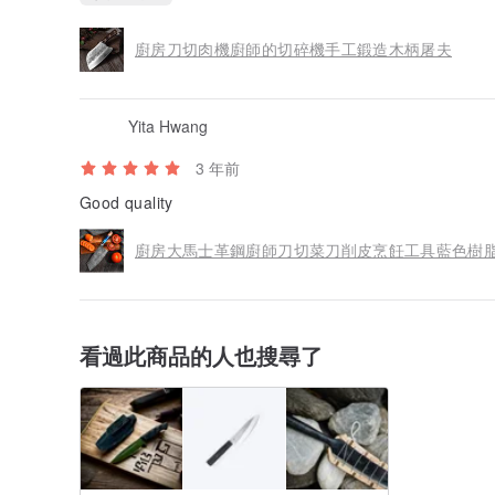
廚房刀切肉機廚師的切碎機手工鍛造木柄屠夫
Yita Hwang
3 年前
Good quality
廚房大馬士革鋼廚師刀切菜刀削皮烹飪工具藍色樹
看過此商品的人也搜尋了