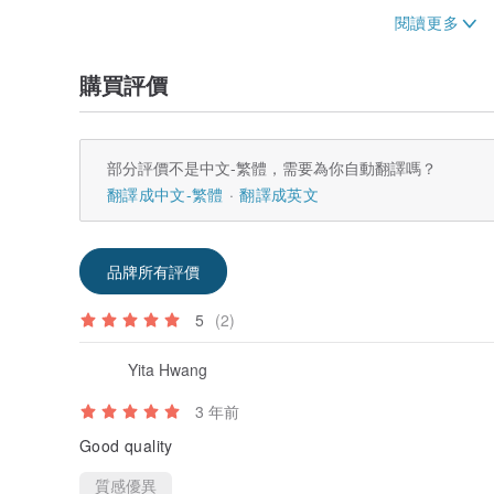
感謝您光臨我的店鋪！
.
.
購買評價
.
.
.
[僅適用於 SEO]
部分評價不是中文-繁體，需要為你自動翻譯嗎？
.
.
翻譯成中文-繁體
翻譯成英文
.
.
.
品牌所有評價
.
.
.
5
(2)
.
.
Yita Hwang
父親節, 父親節禮物, 父親節禮物, 父親節禮物, 父親的禮物
給爸爸的禮物, 爸爸的禮物, 爸爸的禮物, 給爸爸的禮物,
3 年前
他的禮物，廚師刀，廚師刀，廚房刀，手工刀，廚師刀手
師刀，大馬士革廚師刀
Good quality
質感優異