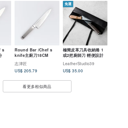
免運
 s
Round Bar /Chef s
極簡皮革刀具收納捲 1
分
knife主廚刀18CM
或2把廚師刀 輕便設計
志津匠
LeatherStudio39
US$ 205.79
US$ 35.00
看更多相似商品