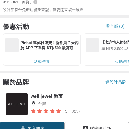
8/13~8/15 到貨。
設計館符合免辦理營業登記，無需開立統一發票
優惠活動
看全部 (3)
【七夕情人節快閃】8
Pinkoi 幫你付運費！新會員 7 天內
用 APP 購買任一
於 APP 下單滿 NT$ 500 最高可折
滿 NT$ 2,500 現
00 現折 NT$100
運費 NT$ 100
活動詳情
活動詳
關於品牌
逛設計品牌
weii jewel 微著
台灣
5
(929)
領優惠券
聯絡設計師