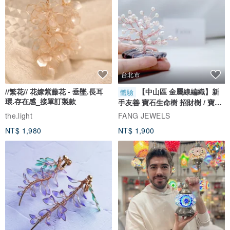
台北市
//繁花// 花嫁紫藤花 - 垂墜.長耳
【中山區 金屬線編織】新
體驗
環.存在感_接單訂製款
手友善 寶石生命樹 招財樹 / 寶石
自選
the.light
FANG JEWELS
NT$ 1,980
NT$ 1,900