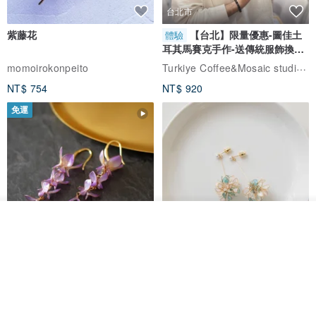
台北市
紫藤花
【台北】限量優惠-圖佳土
體驗
耳其馬賽克手作-送傳統服飾換裝
體驗
Turkiye Coffee&Mosaic studio土耳其咖啡與馬賽克燈工作坊
momoirokonpeito
NT$ 754
NT$ 920
免運
我要訂製
加入收藏
了解品牌
藤花 煌 耳環・耳夾
【繁花計畫】- 清冰
Dip art -nachugo-
紅花 hunghua
NT$ 2,125
NT$ 720