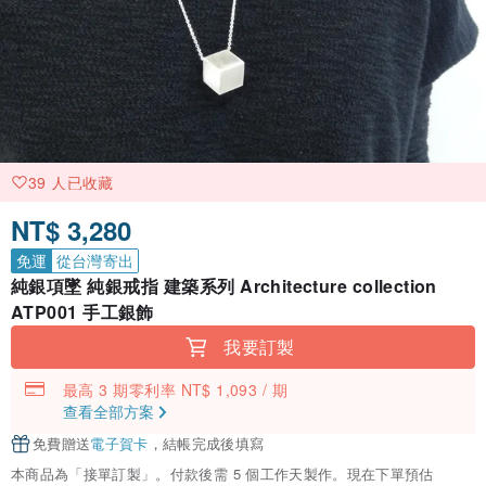
39 人已收藏
NT$ 3,280
免運
從台灣寄出
純銀項墜 純銀戒指 建築系列 Architecture collection
ATP001 手工銀飾
我要訂製
最高 3 期零利率 NT$ 1,093 / 期
查看全部方案
免費贈送
電子賀卡
，結帳完成後填寫
本商品為「接單訂製」。付款後需 5 個工作天製作。現在下單預估