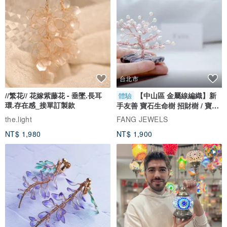
台北市
//繁花// 花嫁紫藤花 - 垂墜.長耳
【中山區 金屬線編織】新
體驗
環.存在感_接單訂製款
手友善 寶石生命樹 招財樹 / 寶石
自選
the.light
FANG JEWELS
NT$ 1,980
NT$ 1,900