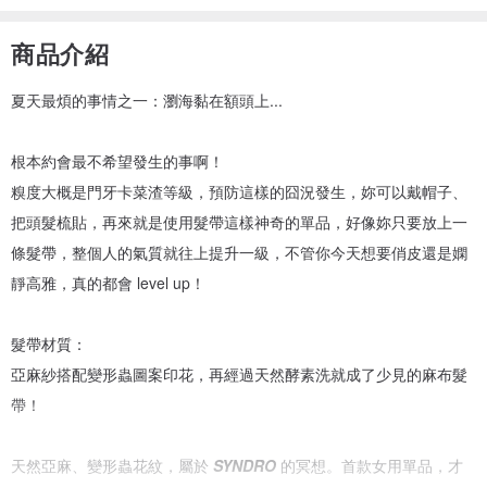
商品介紹
夏天最煩的事情之一：瀏海黏在額頭上...
根本約會最不希望發生的事啊！
糗度大概是門牙卡菜渣等級，預防這樣的囧況發生，妳可以戴帽子、
把頭髮梳貼，再來就是使用髮帶這樣神奇的單品，好像妳只要放上一
條髮帶，整個人的氣質就往上提升一級，不管你今天想要俏皮還是嫻
靜高雅，真的都會 level up！
髮帶材質：
亞麻紗搭配變形蟲圖案印花，再經過天然酵素洗就成了少見的麻布髮
帶！
天然亞麻、變形蟲花紋，屬於
SYNDRO
的冥想。首款女用單品，才