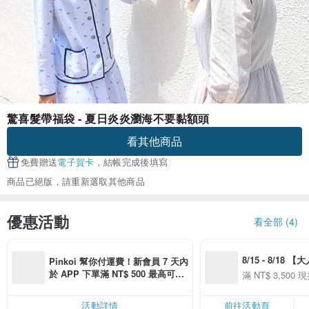
驚喜髮帶福袋 - 夏日炎炎瀏海不要黏額頭
看其他商品
免費贈送
電子賀卡
，結帳完成後填寫
商品已絕版，請重新選取其他商品
優惠活動
看全部 (4)
8/15 - 8/18 
Pinkoi 幫你付運費！新會員 7 天內
季】滿 NT$3500
於 APP 下單滿 NT$ 500 最高可折
滿 NT$ 3,500 現
50
運費 NT$ 100
50
活動詳情
前往活動頁