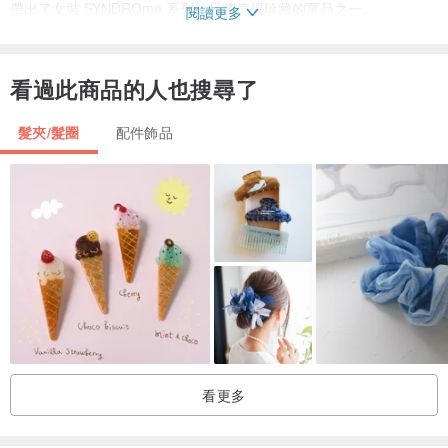
帶出了女裝 SYNDROme 系列，品牌值得珍藏的單品之一。
閱讀更多
回饋各位喜歡SYNDRO的朋友推出了髮帶福袋
看過此商品的人也搜尋了
SYNDRO PAISLEY HEADBAND 共 NAVY (深藍) / RED (紅) 兩種配色
髮夾/髮圈
配件飾品
任選兩條（顏色可在訂單備註註明）一條自己用，一條送給好朋友
吧！
原價
1960
福袋價格
1200
產地/製造方式
台灣
看更多