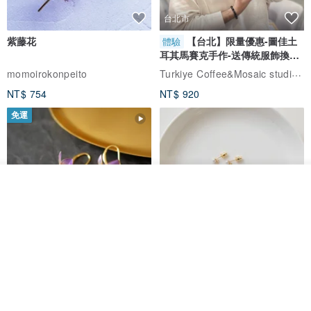
台北市
紫藤花
【台北】限量優惠-圖佳土
體驗
耳其馬賽克手作-送傳統服飾換裝
體驗
Turkiye Coffee&Mosaic studio土耳其咖啡與馬賽克燈工作坊
momoirokonpeito
NT$ 754
NT$ 920
免運
看其他商品
了解品牌
藤花 煌 耳環・耳夾
【繁花計畫】- 清冰
Dip art -nachugo-
紅花 hunghua