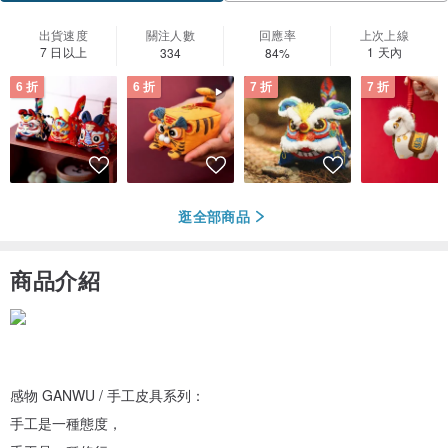
出貨速度
關注人數
回應率
上次上線
7 日以上
1 天內
334
84%
6 折
6 折
7 折
7 折
逛全部商品
商品介紹
感物 GANWU / 手工皮具系列：
手工是一種態度，