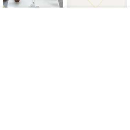
放入購物車
加入收藏
了解品牌
淘氣小松鼠925純銀項鍊
FOSSIL SERIES 圓形項鍊
micasa.no56
白谷工房
NT$ 1,180
NT$ 1,866
免運
88 折