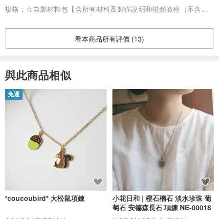
規格：
☆自製材料包【含所有材料及製作說明和視頻教程（不含禮盒）】, + 精緻餽贈禮盒【單盒子/無繡製品】
看本商品所有評價 (13)
與此商品相似
免運
*coucoubird* 大松鼠項鍊
小花日和 | 橙石榴石 淡水珍珠 葡
萄石 安德森長石 項鍊 NE-00018