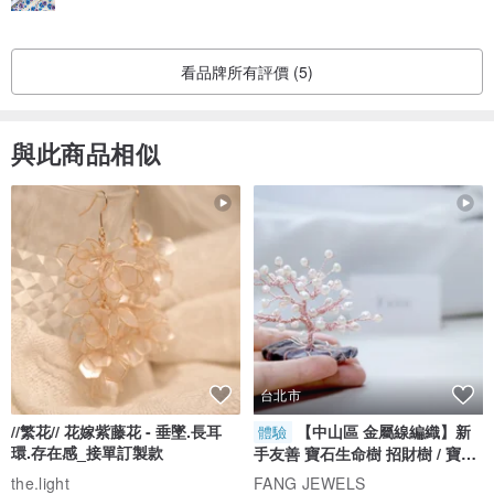
看品牌所有評價 (5)
與此商品相似
台北市
//繁花// 花嫁紫藤花 - 垂墜.長耳
【中山區 金屬線編織】新
體驗
環.存在感_接單訂製款
手友善 寶石生命樹 招財樹 / 寶石
自選
the.light
FANG JEWELS