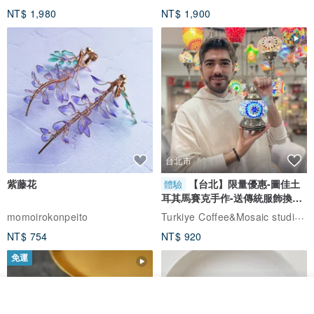
NT$ 1,980
NT$ 1,900
台北市
紫藤花
【台北】限量優惠-圖佳土
體驗
耳其馬賽克手作-送傳統服飾換裝
體驗
Turkiye Coffee&Mosaic studio土耳其咖啡與馬賽克燈工作坊
momoirokonpeito
NT$ 754
NT$ 920
免運
放入購物車
加入收藏
了解品牌