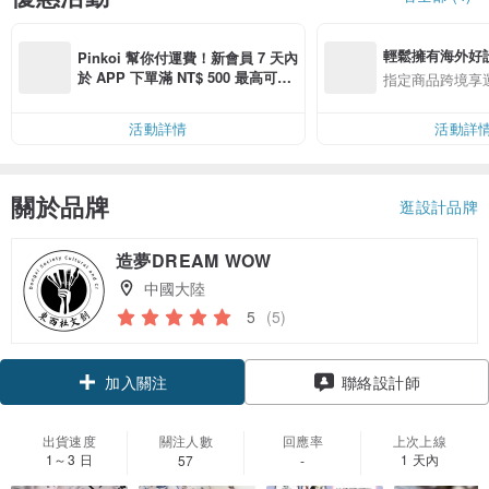
輕鬆擁有海外好
Pinkoi 幫你付運費！新會員 7 天內
於 APP 下單滿 NT$ 500 最高可折
指定商品跨境享
運費 NT$ 100
活動詳情
活動詳
關於品牌
逛設計品牌
造夢DREAM WOW
中國大陸
5
(5)
加入關注
聯絡設計師
出貨速度
關注人數
回應率
上次上線
1～3 日
1 天內
57
-