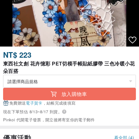
NT$ 223
東西社文創 花卉憶彩 PET切模手帳貼紙膠帶 三色冷暖小花
朵百搭
放入購物車
免費贈送
電子賀卡
，結帳完成後填寫
現在下單預估 8/13~8/17 到貨。
Pinkoi 代開電子發票，開立後將寄至你的電子郵件
優惠活動
看全部 (4)