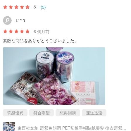
5
(5)
L****i
6 個月前
素敵な商品をありがとうございました。
質感優異
符合期望
想再回購
運送迅速
東西社文創 藍紫色韻調 PET切模手帳貼紙膠帶 復古藍紫花原創百搭