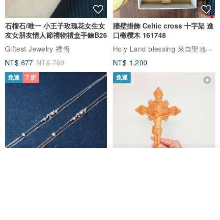
石榴石/唯一 小王子玫瑰花女生女
牆壁掛飾 Celtic cross 十字架 進
友女朋友情人節禮物禮盒手鍊B26
口橄欖木 161748
Holy Land blessing 來自聖地的祝福
Giftest Jewelry 禮悟
NT$ 677
NT$ 769
NT$ 1,200
免運
7 折
免運
看其他商品
了解品牌
L'amour 星星珍珠手鏈 (白金色)
耶穌受難像木製十字架 24 公分
高，雕刻木製十字架，耶穌受難
像天主教十字架
ARLOS
AndyCarver
NT$ 4,641
NT$ 6,630
NT$ 1,560