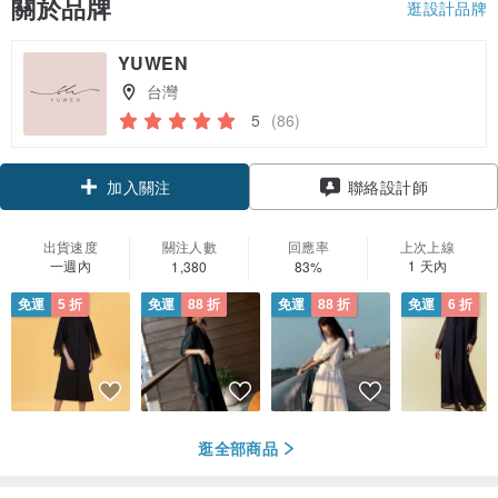
關於品牌
逛設計品牌
YUWEN
台灣
5
(86)
領優惠券
聯絡設計師
加入關注
出貨速度
關注人數
回應率
上次上線
一週內
1 天內
1,380
83%
免運
5 折
免運
88 折
免運
88 折
免運
6 折
逛全部商品