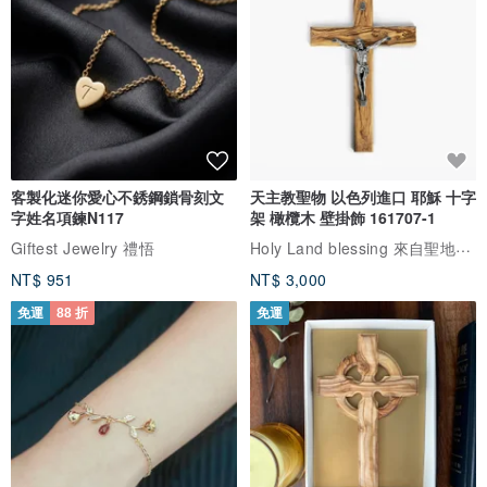
客製化迷你愛心不銹鋼鎖骨刻文
天主教聖物 以色列進口 耶穌 十字
字姓名項鍊N117
架 橄欖木 壁掛飾 161707-1
Holy Land blessing 來自聖地的祝福
Giftest Jewelry 禮悟
NT$ 951
NT$ 3,000
免運
88 折
免運