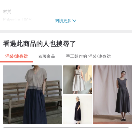
材質
Polyester 100%
閱讀更多
【尺寸對照表】
看過此商品的人也搜尋了
S號 胸圍88公分 腰圍65公分 衣長86公分
M號 胸圍92公分 腰圍70公分 衣長86公分（後中心量至底部）
洋裝/連身裙
衣著良品
手工製作的 洋裝/連身裙
產地/製造方式
Made in Taiwan