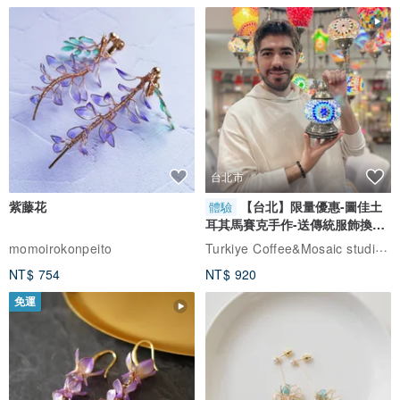
台北市
紫藤花
【台北】限量優惠-圖佳土
體驗
耳其馬賽克手作-送傳統服飾換裝
體驗
Turkiye Coffee&Mosaic studio土耳其咖啡與馬賽克燈工作坊
momoirokonpeito
NT$ 754
NT$ 920
免運