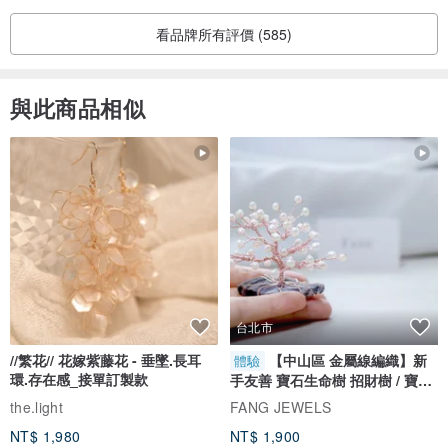
看品牌所有評價 (585)
與此商品相似
台北市
//繁花// 花嫁紫藤花 - 垂墜.長耳
【中山區 金屬線編織】新
體驗
環.存在感_接單訂製款
手友善 寶石生命樹 招財樹 / 寶石
自選
the.light
FANG JEWELS
NT$ 1,980
NT$ 1,900