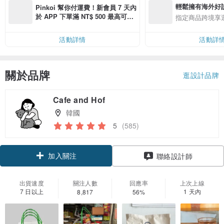
輕鬆擁有海外好
Pinkoi 幫你付運費！新會員 7 天內
於 APP 下單滿 NT$ 500 最高可折
指定商品跨境享
運費 NT$ 100
活動詳情
活動詳
關於品牌
逛設計品牌
Cafe and Hof
韓國
5
(585)
加入關注
聯絡設計師
出貨速度
關注人數
回應率
上次上線
7 日以上
1 天內
8,817
56%