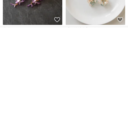
藤花 煌 耳環・耳夾
【繁花計畫】- 清冰
看其他商品
了解品牌
Dip art -nachugo-
紅花 hunghua
NT$ 2,125
NT$ 720
93 折
台北市
晶透紫藤花 垂墜樹脂/耳夾可
【療育時光】DIY製作2副
體驗
專屬UV膠乾燥花樹脂耳環 台北體