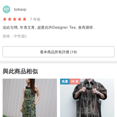
bobavp
7 年前
送給兒甥, 年青文青, 超愛此件Designer Tee, 會再購呀.
規格：
中性版L
看本商品所有評價 (19)
與此商品相似
免運
88 折