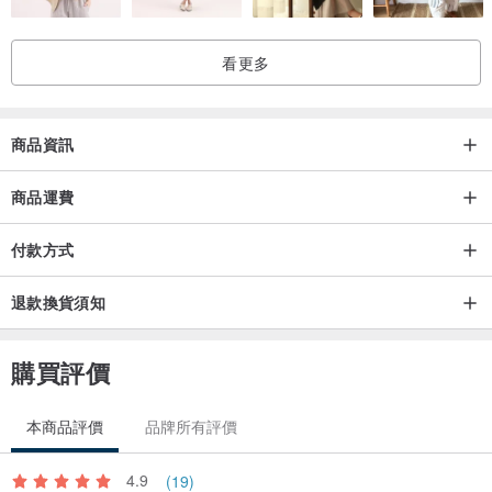
圖像採數位噴墨印製，並全面採用環保墨水，因增加色牢度，處理劑
看更多
為弱酸性，如有些微味道為正常現象，只要下水洗滌或置於通風處一
日即可消除。
商品資訊
ViewFinder T恤採用專屬訂製的方式，經詳細品檢及包裝，5-14 個工
作天（不含六日）出貨，部分商品如有現貨，將標註於商品規格，現
商品運費
貨商品 2 個工作天（不含六日）出貨；單一訂單中如同時含訂製及現
付款方式
貨商品，將於訂製商品到貨時統一出貨。
退款換貨須知
【尺寸、規格、大小】
購買評價
本商品評價
品牌所有評價
4.9
(19)