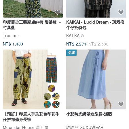
印度蓋染工藝親膚純棉 吊帶褲 －
KAIKAI - Lucid Dream - 斑駁痕
竹葉藍
牛仔托特包
Tramper
KAI KAI®
NT$ 1,480
NT$ 2,271
NT$ 2,580
免運
【預訂】印度人手染彩色印花牛
小憩時光綁帶造型裙-淺藍
仔拼布修身長褲
Moonstar House 星月屋
許許兒 XUXUWEAR