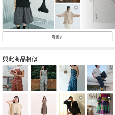
相信著，如果有件事可以讓你持續不斷，那件事一定很有意義；不論
是藝術創作、獨立音樂、人文環境、社會議題，我們該關注關懷的，
其實還有很多很多，擁抱這些概念、想法及衝突，讓素未謀面的人有
了交集。
看更多
我們想成為一個開始，從一張圖和一件T恤，看見一個故事、一種觀
點、一種意志的體現，以及藝術家持續不斷的專注熱情，我們努力在
T恤身上，賦予更多的價值，讓 ViewFinder 跟市面上的T恤有一些些
與此商品相似
的不同。
【產品資訊】
長袖大學T恤採用 50% 美國純棉 + 50% 聚酯纖維布料，內裡為綿密
舒適的刷毛材質，經預縮處理可降低洗滌後的縮水機率，正常洗滌與
穿著下，領口、袖口與衣身不變形、不易起毛球。