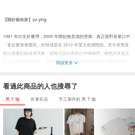
【關於藝術家】yu-ying
1991 年出生於臺灣，2000 年開始無意識的塗鴉，真正面對長輩口中
「拿起畫筆會餓死」的領域是在 2012 年某次低潮開始。至今依舊喜
歡以插畫紀錄身邊景象，或無法說出來的心中吶喊們；雖然尚未真正
踏入這領域成為職業，但曉得這是件不簡單且需盡非常大努力的事
閱讀更多
情。
看過此商品的人也搜尋了
【關於 ViewFinder】找到與自我意識相同的T恤
男 T 恤
衣著良品
手工製作的 男 T 恤
ViewFinder = 相機的觀景窗
透過觀景窗，視野變得更專注，能看見真正被值得注意的好事物。