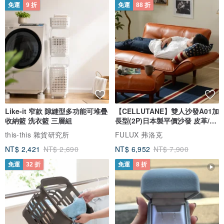
免運
9 折
免運
88 折
狽。容量尚可，我的手機容量是6000單位，可以充到一次半左右，
充的速度也很可以，邊看電影邊充電還是能充進去電。如果勾子真
的有登山扣的功能那就完美了。由於質感很好，日後有需要送禮的
時候會再回購的。
Like-it 窄款 隙縫型多功能可堆疊
【CELLUTANE】雙人沙發A01加
收納籃 洗衣籃 三層組
長型(2P)日本製平價沙發 皮革/燈
芯絨
this-this 雜貨研究所
FULUX 弗洛克
NT$ 2,421
NT$ 2,690
NT$ 6,952
NT$ 7,900
免運
32 折
免運
8 折