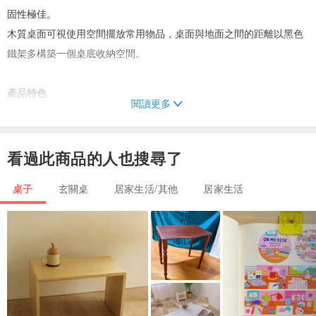
固性極佳。
木質桌面可視使用空間擺放常用物品，桌面與地面之間的距離以黑色
鐵架多構築一個桌底收納空間。
產品特色
閱讀更多
1. 復古工業風。
2. 質感木紋，簡約設計。
3. 採用高品質環保MDF板。
看過此商品的人也搜尋了
4. 適用於居家收納、咖啡廳、及展示空間。
桌子
玄關桌
居家生活/其他
居家生活
產品規格
尺寸：W112 x D40 x H77 cm
顏色：灰色、棕色
材質：角鐵、MDF板
重量(淨重)：13.57KG