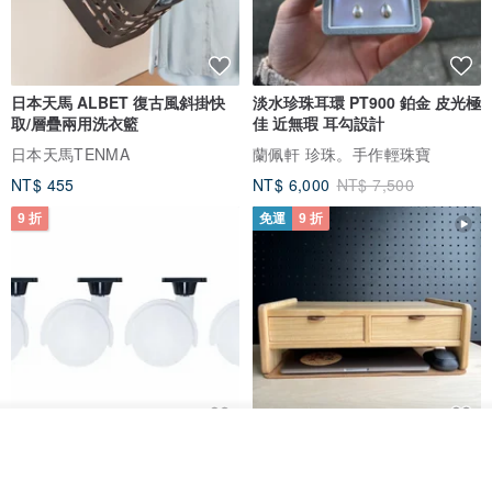
日本天馬 ALBET 復古風斜掛快
淡水珍珠耳環 PT900 鉑金 皮光極
取/層疊兩用洗衣籃
佳 近無瑕 耳勾設計
日本天馬TENMA
蘭佩軒 珍珠。手作輕珠寶
NT$ 455
NT$ 6,000
NT$ 7,500
9 折
免運
9 折
我要排隊
日本Like-it 可堆疊收納洗衣籃專
雙抽屜螢幕增高架(寬42CM) 收納
加入收藏
了解品牌
用 -滑滑便利輪 (專用輪)
書桌展示架 手工 客製化雷射雕刻