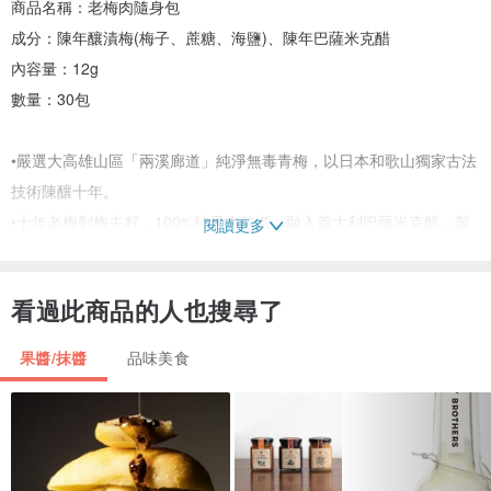
商品名稱：老梅肉隨身包
成分：陳年釀漬梅(梅子、蔗糖、海鹽)、陳年巴薩米克醋
內容量：12g
數量：30包
•嚴選大高雄山區「兩溪廊道」純淨無毒青梅，以日本和歌山獨家古法
技術陳釀十年。
•十年老梅剝梅去籽，100%純果肉熬煮，融入義大利巴薩米克醋，製
閱讀更多
成質地溫和，香醇濃郁的老梅肉！ 入口微酸，尾韻回甘。
•去籽肉泥，細緻口感，刺激味蕾、促進食慾、幫助消化，長者、孩童
看過此商品的人也搜尋了
都能安心食用，健康又美味！
果醬/抹醬
品味美食
食用方式
•直接食用，飯前刺激味蕾，飯後幫助消化，健康養生，補充營養！
•【老梅肉 X 優格】簡單提味，健康美味再升級！