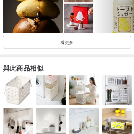
保存方式
未開封請於常溫26℃~32℃保存，開封後請冷藏，並儘速食用完畢。
看更多
與此商品相似
「酸甘甜」老梅的前奏 - 源起臺灣南部「兩溪廊道」
荖濃溪及楠梓仙溪之間的「兩溪廊道」地處偏鄉，且地勢多在海拔
800-1500公尺間，交通不發達，時至今日，仍無任何現代化產業進
駐，讓山區自然生態得以遠離汙染，保留土壤的純淨；另外，「兩溪
廊道」高海拔而少蟲害，條件得天獨厚，培育出高價值天然珍果──無
毒青梅，贏得「梅子廊道」美譽，風靡台灣和日本兩地。