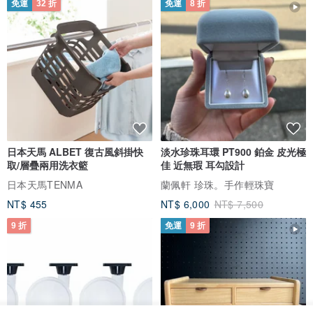
免運
32 折
免運
8 折
日本天馬 ALBET 復古風斜掛快
淡水珍珠耳環 PT900 鉑金 皮光極
取/層疊兩用洗衣籃
佳 近無瑕 耳勾設計
日本天馬TENMA
蘭佩軒 珍珠。手作輕珠寶
NT$ 455
NT$ 6,000
NT$ 7,500
9 折
免運
9 折