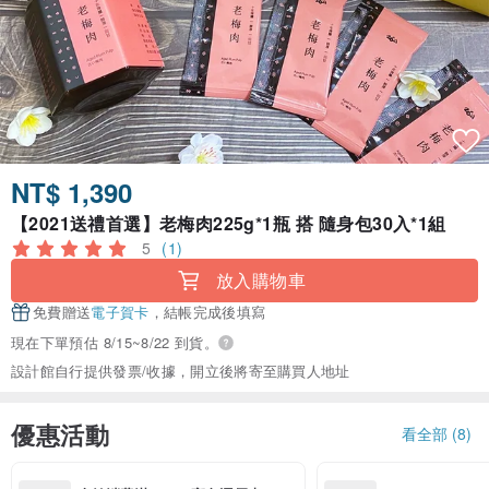
NT$ 1,390
【2021送禮首選】老梅肉225g*1瓶 搭 隨身包30入*1組
5
(1)
放入購物車
免費贈送
電子賀卡
，結帳完成後填寫
現在下單預估 8/15~8/22 到貨。
設計館自行提供發票/收據，開立後將寄至購買人地址
優惠活動
看全部 (8)