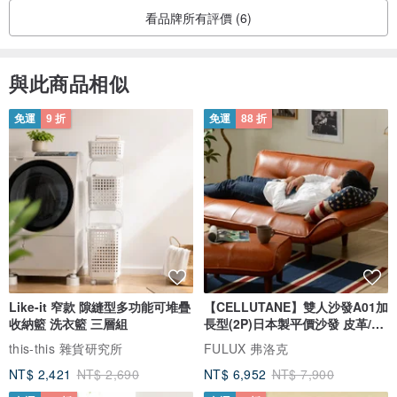
看品牌所有評價 (6)
與此商品相似
免運
9 折
免運
88 折
Like-it 窄款 隙縫型多功能可堆疊
【CELLUTANE】雙人沙發A01加
收納籃 洗衣籃 三層組
長型(2P)日本製平價沙發 皮革/燈
芯絨
this-this 雜貨研究所
FULUX 弗洛克
NT$ 2,421
NT$ 2,690
NT$ 6,952
NT$ 7,900