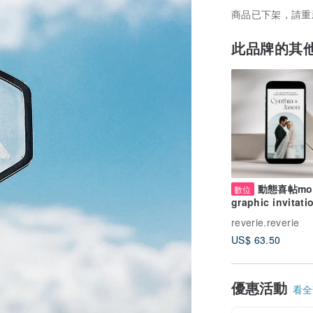
商品已下架，請重
此品牌的其
動態喜帖mot
數位
graphic invitati
card - 電子囍帖
reverie.reverie
US$ 63.50
優惠活動
看全部