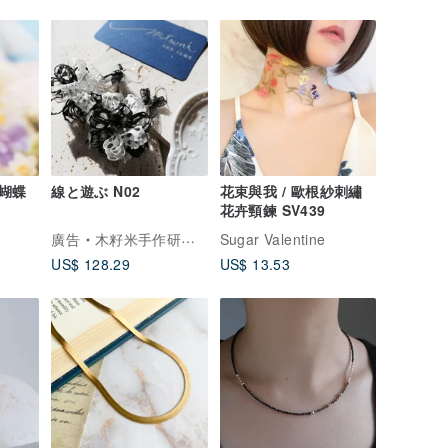
蝴蝶
線と遊ぶ N02
花束與我 / 歐根紗刺繡
花卉頸鍊 SV439
廣告
木籽米手作研究室
Sugar Valentine
US$ 128.29
US$ 13.53