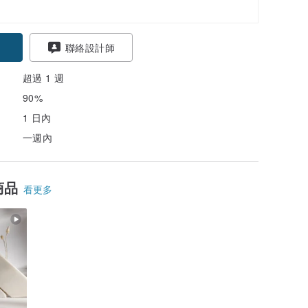
聯絡設計師
超過 1 週
90%
1 日內
一週內
商品
看更多