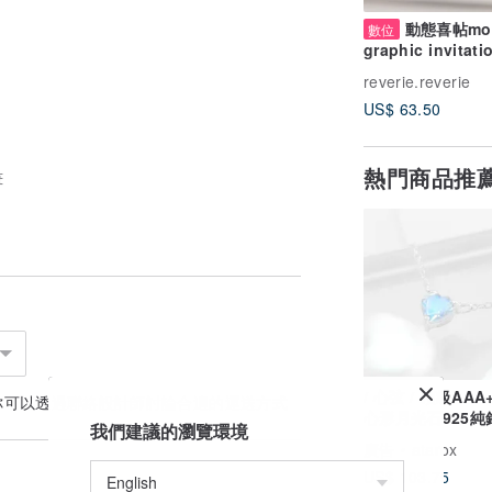
動態喜帖mot
數位
graphic invitati
card - 電子囍帖
reverie.reverie
US$ 63.50
熱門商品推
畫
/ 心弦 / 頂級AA
你可以透過
聯絡設計師
討論合適的運送方式
心形月光石925純
我們建議的瀏覽環境
(銀/金/玫瑰金)
廣告
atarox
US$ 103.75