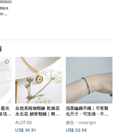
ion
on
薦
A+藍光
自然系植物頸鍊 乾燥花
流星編織手繩 | 可客製
銀項鍊
永生花 鎖骨頸鏈 | 簡約
化尺寸・可洗澡・不掉
設計 | 生日禮物
色
ALOTSS
廣告
moorigin
US$ 30.91
US$ 52.56