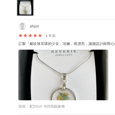
ahpor
4 年前
訂製「戴珍珠耳環的少女」項鍊，很漂亮，謝謝設計師用心
規格：
配50cm 925純銀鍊條