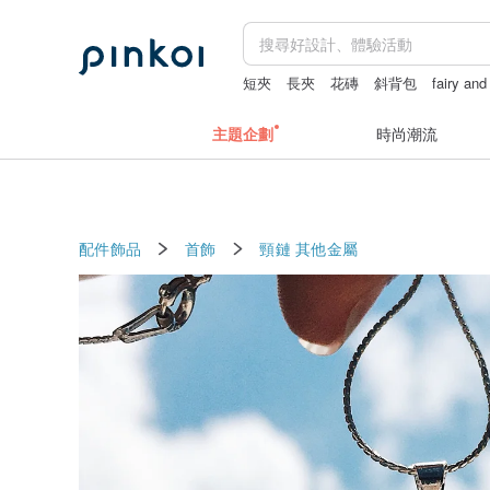
短夾
長夾
花磚
斜背包
fairy and
主題企劃
時尚潮流
配件飾品
首飾
頸鏈
其他金屬