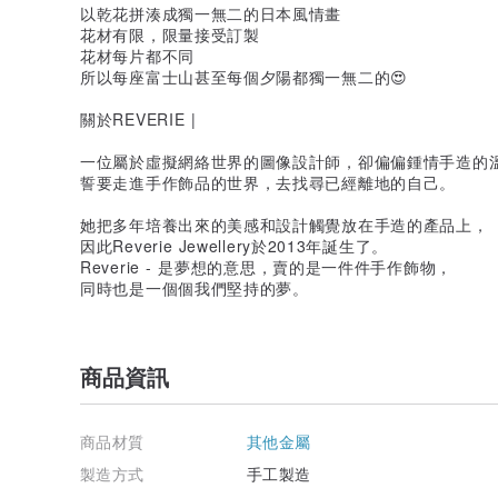
以乾花拼湊成獨一無二的日本風情畫
花材有限，限量接受訂製
花材每片都不同
所以每座富士山甚至每個夕陽都獨一無二的😍
關於REVERIE |
一位屬於虛擬網絡世界的圖像設計師，卻偏偏鍾情手造的
誓要走進手作飾品的世界，去找尋已經離地的自己。
她把多年培養出來的美感和設計觸覺放在手造的產品上，
因此Reverie Jewellery於2013年誕生了。
Reverie - 是夢想的意思，賣的是一件件手作飾物，
同時也是一個個我們堅持的夢。
商品資訊
商品材質
其他金屬
製造方式
手工製造