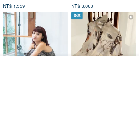
NT$ 1,559
NT$ 3,080
免運
看其他商品
了解品牌
印度蓋染工藝純棉 吊帶褲 連身褲
暈染印花白洋裝 外罩衫 復古洋裝
- 雪花灰
Tramper
Noir by Phoenix
NT$ 1,480
NT$ 1,480