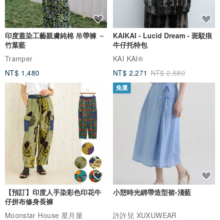
印度蓋染工藝親膚純棉 吊帶褲 －
KAIKAI - Lucid Dream - 斑駁痕
竹葉藍
牛仔托特包
Tramper
KAI KAI®
NT$ 1,480
NT$ 2,271
NT$ 2,580
免運
【預訂】印度人手染彩色印花牛
小憩時光綁帶造型裙-淺藍
仔拼布修身長褲
Moonstar House 星月屋
許許兒 XUXUWEAR