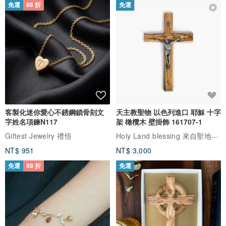
免運
88 折
免運
客製化迷你愛心不銹鋼鎖骨刻文
天主教聖物 以色列進口 耶穌 十字
字姓名項鍊N117
架 橄欖木 壁掛飾 161707-1
Holy Land blessing 來自聖地的祝福
Giftest Jewelry 禮悟
NT$ 951
NT$ 3,000
免運
88 折
免運