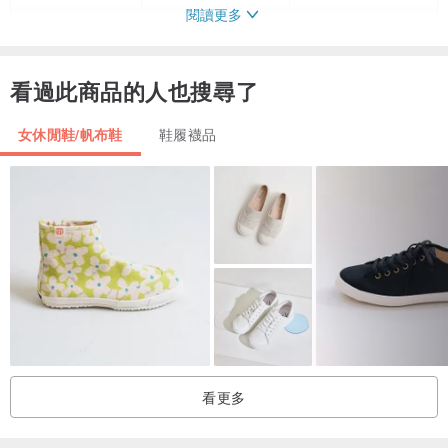
閱讀更多
銀色43
10.5
26.5
銀色44
10.5-11
27
看過此商品的人也搜尋了
銀色45
11
27.5
女休閒鞋/帆布鞋
鞋履襪品
【商品規格】
顏色：黑色、銀色
材質：科技亮采布料 / 頭層豬皮內裡
跟高：厚底3.5cm
尺寸：41-45
產地：台灣
備註：版型正常
看更多