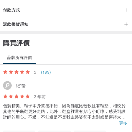
付款方式
退款換貨須知
購買評價
品牌所有評價
5
(199)
紀*倩
2 年前
包裝精美、鞋子本身質感不錯、因為鞋底比較軟且有鞋墊，相較於
其他的平底鞋更好走路，此外，鞋盒裡還有貼心小叮嚀，感受到設
計師的用心。不過，不知道是不是我走路姿勢不太對或是穿得太久
（超過12小時），腳後跟穿第一天的時候磨破皮，走起路來會感到
更多
有些刺痛，建議要穿的話可能要有一些保護措施。