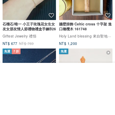
石榴石/唯一 小王子玫瑰花女生女
牆壁掛飾 Celtic cross 十字架 進
友女朋友情人節禮物禮盒手鍊B26
口橄欖木 161748
Holy Land blessing 來自聖地的祝福
Giftest Jewelry 禮悟
NT$ 677
NT$ 769
NT$ 1,200
免運
7 折
免運
看其他商品
了解品牌
L'amour 星星珍珠手鏈 (白金色)
耶穌受難像木製十字架 24 公分
高，雕刻木製十字架，耶穌受難