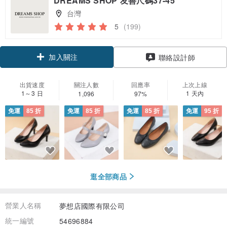
DREAMS SHOP 友善尺碼37-45
台灣
5
(199)
加入關注
聯絡設計師
出貨速度
關注人數
回應率
上次上線
1～3 日
1 天內
1,096
97%
免運
85 折
免運
85 折
免運
85 折
免運
95 折
逛全部商品
營業人名稱
夢想店國際有限公司
統一編號
54696884