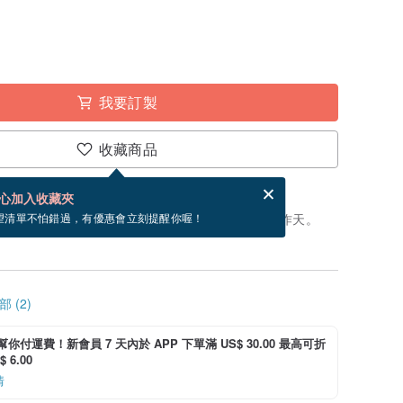
我要訂製
收藏商品
賀卡，結帳完成後填寫
電子賀卡是什麼？
心加入收藏夾
製」。付款後，從開始製作到寄出商品為 10 個工作天。
望清單不怕錯過，有優惠會立刻提醒你喔！
 (2)
i 幫你付運費！新會員 7 天內於 APP 下單滿 US$ 30.00 最高可折
 6.00
情