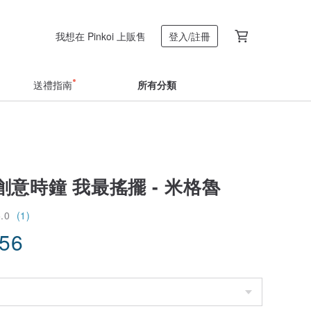
我想在 Pinkoi 上販售
登入/註冊
送禮指南
所有分類
意時鐘 我最搖擺 - 米格魯
5.0
(1)
.56