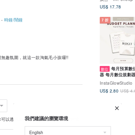
US$ 17.78
 -
時鐘/鬧鐘
7 折
無趣氛圍，就這一款淘氣毛小孩囉!!
每月預算數
數位
器 每月數位規劃器 
財務規劃器 可列
InstaGlowStudio
US$ 2.80
US$ 4.
我們建議的瀏覽環境
你可以透過
聯絡設計師
討論合適的運送方式