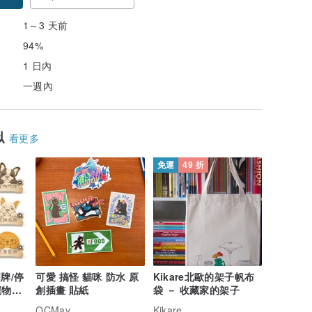
1～3 天前
94%
1 日內
一週內
似
看更多
免運
49 折
牌/停
可愛 搞怪 貓咪 防水 原
Kikare北歐的架子帆布
寵物門
創插畫 貼紙
袋 － 收藏家的架子
字)
OCMay
Kikare