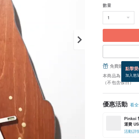
數量
免費贈送電子
點擊愛
本商品為「接單訂
加入慾
（不包含假日）
優惠活動
看全部
Pinko
運費 US$
活動詳