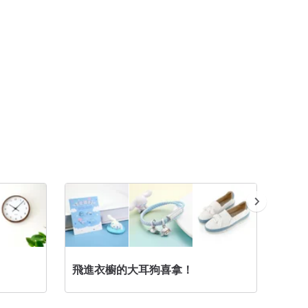
飛進衣櫥的大耳狗喜拿！
從遙遠