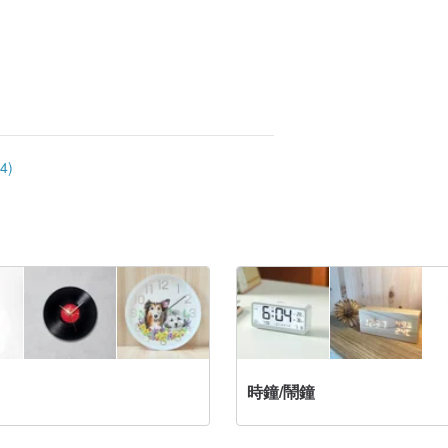
4)
時鐘/鬧鐘