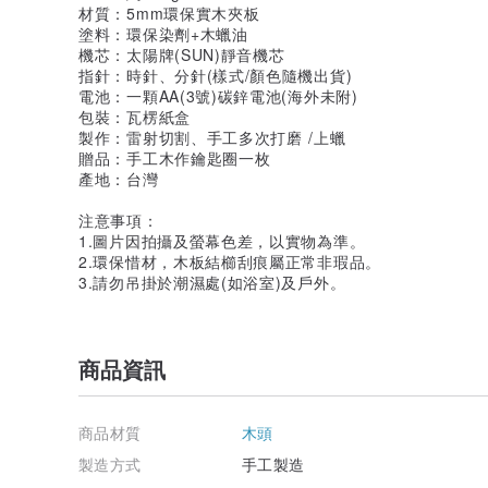
材質：5mm環保實木夾板
塗料：環保染劑+木蠟油
機芯：太陽牌(SUN)靜音機芯
指針：時針、分針(樣式/顏色隨機出貨)
電池：一顆AA(3號)碳鋅電池(海外未附)
包裝：瓦楞紙盒
製作：雷射切割、手工多次打磨 /上蠟
贈品：手工木作鑰匙圈一枚
產地：台灣
注意事項：
1.圖片因拍攝及螢幕色差，以實物為準。
2.環保惜材，木板結櫛刮痕屬正常非瑕品。
3.請勿吊掛於潮濕處(如浴室)及戶外。
商品資訊
商品材質
木頭
製造方式
手工製造