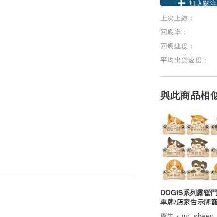
上次上線：
加入關注
回應率：
回應速度：
平均出貨速度：
與此商品相
DOGIS系列露營門
車牌/店家告示牌
牌 (免費客製化刻
廣告
mr. sheep