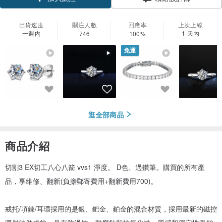
加入關注
出貨速度
關注人數
回應率
上次上線
一週內
1 天內
746
100%
免運
逛全部商品
商品介紹
切割3 EX切工八心八箭 vvs1 淨度。 D色、過鑽筆。購買的所有產
品，享維修、翻新(負擔郵寄費用+翻新費用700)。
戒托/項鍊/耳環採用的是銀、鈀金、鉑金的混合材質，採用最新的磁控