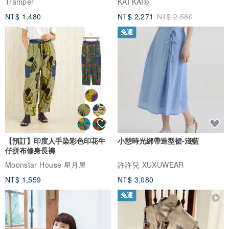
Tramper
KAI KAI®
NT$ 1,480
NT$ 2,271
NT$ 2,580
免運
【預訂】印度人手染彩色印花牛
小憩時光綁帶造型裙-淺藍
仔拼布修身長褲
Moonstar House 星月屋
許許兒 XUXUWEAR
NT$ 1,559
NT$ 3,080
免運