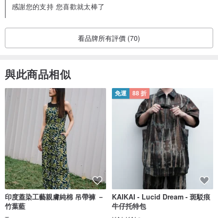
感謝您的支持 您喜歡就太棒了
商品一到貨，我真的手刀取貨，
拆開包裝，戴上戒指的時候，
果然有種『就是這個!!!』找到Mr.right的感覺✨️
看品牌所有評價 (70)
戒指本身色澤+莫桑鑽非常耀眼，
就如商品圖片一模一樣。
與此商品相似
因為這枚6顆莫桑鑽灑落在戒指四處，
就像夜晚星星~多但不密集，
免運
88 折
不管戒指怎麼旋轉，
總會看到一顆美美的鑽🥰
沒想到包裹拆開還有一把戒圍尺?!
非常感謝設計師的禮物🙏🏻
印度蓋染工藝親膚純棉 吊帶褲 －
KAIKAI - Lucid Dream - 斑駁痕
竹葉藍
牛仔托特包