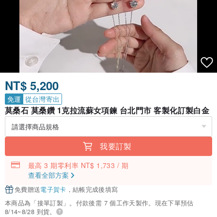
NT$ 5,200
免運
從台灣寄出
莫桑石 莫桑鑽 1克拉流蘇女項鍊 台北門市 客製化訂製白金
我要訂製
最高 3 期零利率 NT$ 1,733 / 期
查看全部方案
免費贈送
電子賀卡
，結帳完成後填寫
本商品為「接單訂製」。付款後需 7 個工作天製作。現在下單預估
8/14~8/28 到貨。