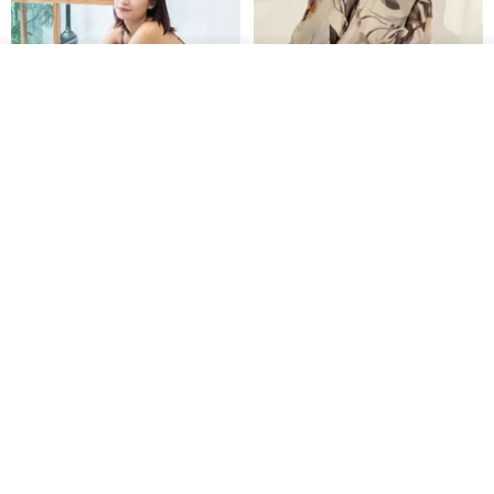
我要訂製
加入收藏
了解品牌
印度蓋染工藝純棉 吊帶褲 連身褲
暈染印花白洋裝 外罩衫 復古洋裝
- 雪花灰
Tramper
Noir by Phoenix
NT$ 1,480
NT$ 1,480