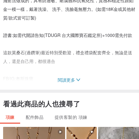
濺射法做成的，具有防過敏、耐腐蝕和抗氧化性，質感和穩定性跟鉑
金一模一樣，戴著洗澡、 洗手、洗臉毫無壓力。(如需18K金或其他材
質/款式皆可訂製)
證書:如需代開請告知(TDUGR 台大國際寶石鑑定所)+1000需先付款
這款莫桑石(過鑽筆)最近特別受歡迎，禮盒禮袋配套齊全，無論是送
人，還是自己用，都很適合
FB/IG:奧斯珠寶
閱讀更多
看過此商品的人也搜尋了
售後:提供您完整售後、翻新、升級
項鍊
配件飾品
提供客製的 項鍊