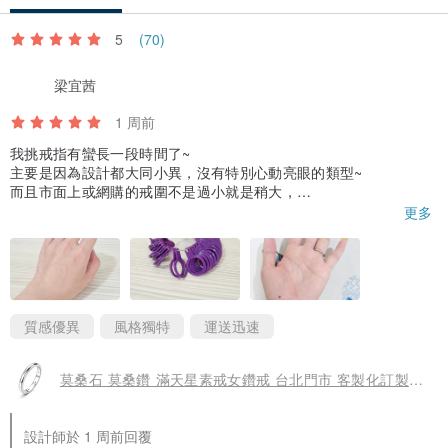
5
(70)
梁宜茜
1 周前
我挑戒指有蠻長一段時間了~
主要是因為設計都大同小異，沒有特別心動亮眼的類型~
而且市面上或網購的戒圍不是過小就是稍大，
只能戴食指或中指才有可能剛好。
更多
雖然戴上去都很美，但看到戒指與手指間的縫隙，
總覺得非常可惜~
很想要有剛剛好的尺寸~
這一次我特地用紙測量再傳給設計師~
質感優異
風格獨特
運送迅速
對方很貼心也提醒我紙量還是有落差，
建議我到工作室或是附近的銀樓測量會更準確。
莫桑石 莫桑鑽 滿天星素戒女鑽戒 台北門市 客製化訂製白金
到了設計師的工作室後，
他一枚一枚借給我試戴，我好像試了3枚還是4枚🤣
設計師於 1 周前回覆
謝謝設計師的耐心陪量。