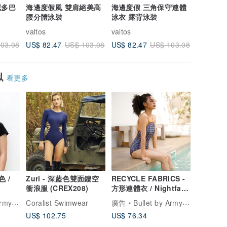
尼多巴
海邊度假風 雙肩絕美高
海邊度假 三角保守連體
性感鏤空
腰分體泳裝
泳衣 露背泳裝
海邊度假
valtos
valtos
valtos
US$ 82.47
US$ 82.47
US$ 55.
03.08
US$ 103.08
US$ 103.08
似
看更多
色 /
Zuri - 深藍色雙面鏤空
RECYCLE FABRICS -
衝浪服 (CREX208)
方形連體衣 / Nightfall
花押字 BLT064NIGH
Interns
Coralist Swimwear
廣告
Bullet by Army of Interns
US$ 102.75
US$ 76.34