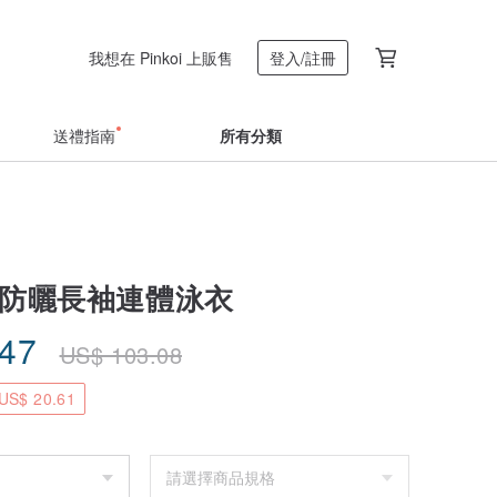
我想在 Pinkoi 上販售
登入/註冊
送禮指南
所有分類
 防曬長袖連體泳衣
.47
US$
103.08
S$ 20.61