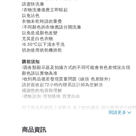
請盡快洗滌
/衣物洗滌後應立即晾起
以免沾色
衣物未乾時請勿重疊
/不同顏色的衣物應該分開洗滌
以免造成顏色改變
尤其是白色衣物
/6.30℃以下清水手洗
切勿使用烘乾機烘乾
購前須知
/因各類顯示器及拍攝方式的不同可能會有色差情況出現
顏色請以實物為准
/收到商品後若發現質量問題 (線頭 色差除外)
請於簽收起72小時內聯系設計師為您解決
感謝您的包容與理解
/禮貌諮詢 理智購物 買賣自由
拍下商品即默認上述事項 為了您的權益 請在購買前仔細
如在穿著中有任何疑問 歡迎諮詢
商品資訊