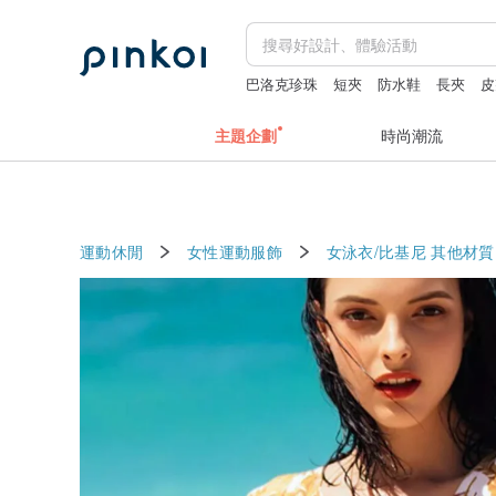
巴洛克珍珠
短夾
防水鞋
長夾
皮
主題企劃
時尚潮流
運動休閒
女性運動服飾
女泳衣/比基尼
其他材質