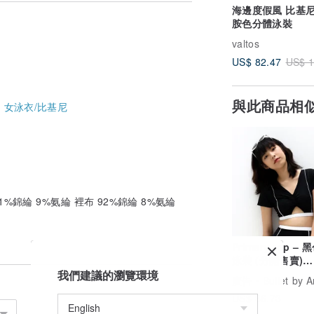
海邊度假風 比基
胺色分體泳裝
valtos
US$ 82.47
US$ 1
與此商品相
-
女泳衣/比基尼
%錦綸 9%氨綸 裡布 92%錦綸 8%氨綸
Primary top – 黑
泳裝 (分開售賣)
027BLCK
我們建議的瀏覽環境
廣告
Bullet by Army of 
US$ 36.73