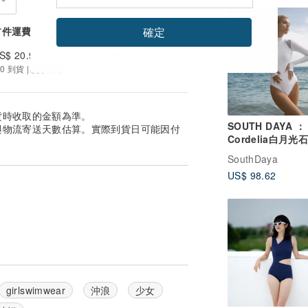
首件運費
續件加收
確定
S$ 20.96
US$ 2.25
0 到貨 | 提供追蹤
貨時收取的金額為準。
SOUTH DAYA ：
與物流寄送天數估算。實際到貨日可能因付
Cordelia白月光
連體泳衣。
SouthDaya
US$ 98.62
girlswimwear
沖浪
少女