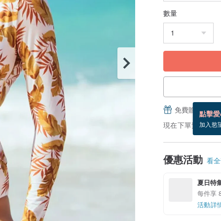
數量
免費贈送電子
點擊愛
現在下單預估 8/21
加入慾
優惠活動
看全部
夏日特
每件享 8
活動詳