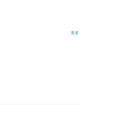
也很細緻，不用擔心摩擦時所產生的搔癢或
更多
薄襯，產品資訊中提及會附可外加的胸墊，
nkoi購物體驗（海外設計師）👍