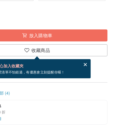
放入購物車
收藏商品
賀卡，結帳完成後填寫
電子賀卡是什麼？
心加入收藏夾
~8/30 到貨。
望清單不怕錯過，有優惠會立刻提醒你喔！
 (4)
集
 折
情