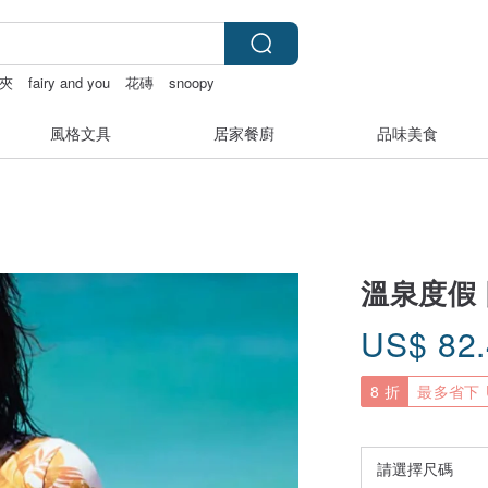
夾
fairy and you
花磚
snoopy
風格文具
居家餐廚
品味美食
溫泉度假
US$
82
8 折
最多省下 U