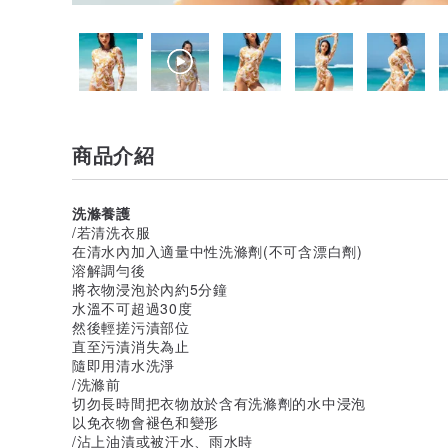
商品介紹
洗滌養護
/若清洗衣服
在清水內加入適量中性洗滌劑(不可含漂白劑)
溶解調勻後
將衣物浸泡於內約5分鐘
水溫不可超過30度
然後輕搓污漬部位
直至污漬消失為止
隨即用清水洗淨
/洗滌前
切勿長時間把衣物放於含有洗滌劑的水中浸泡
以免衣物會褪色和變形
/沾上油漬或被汗水、雨水時