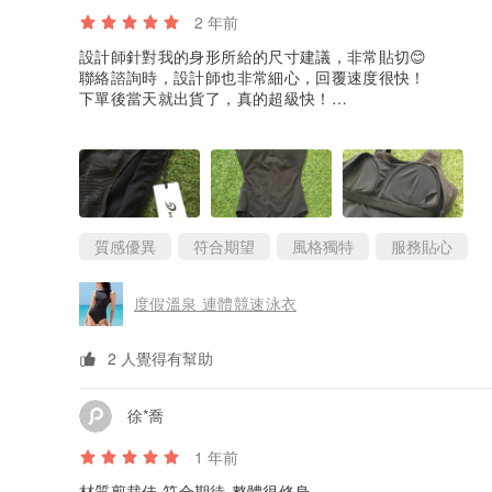
2 年前
設計師針對我的身形所給的尺寸建議，非常貼切😊
聯絡諮詢時，設計師也非常細心，回覆速度很快！
下單後當天就出貨了，真的超級快！
產品的質感很好，貼身面選擇的質地也很親膚，邊線的車縫
不適感。
包裝很簡單、也很環保，沒有過多、或不需要的裝飾～
很難得找到設計簡潔又超有質感的泳衣，這款泳衣本身已有
像我一樣有需要的小胸女孩，記得先詢問設計師喔～
有機會一定會回購或推薦給身邊的親友呦！是一次非常棒的Pi
質感優異
符合期望
風格獨特
服務貼心
度假溫泉 連體競速泳衣
2 人覺得有幫助
徐*喬
1 年前
材質剪裁佳 符合期待 整體很修身