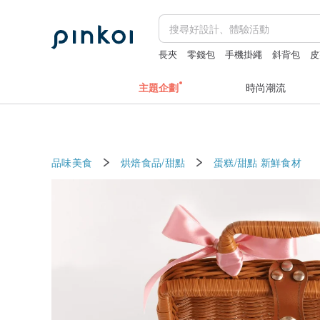
長夾
零錢包
手機掛繩
斜背包
皮
主題企劃
時尚潮流
品味美食
烘焙食品/甜點
蛋糕/甜點
新鮮食材