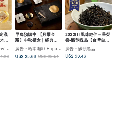
然光漢
早鳥預購中 【月耀金
2022ITI風味絕佳三星榮
白木耳
藏】中秋禮盒 | 經典配
譽-釅韻逸品【台灣自然
方-典雅款-小
農法∣香蘋蜜烏龍】
然植萃保養
廣告
哈本咖啡 Happen Coffee
廣告
釅韻逸品
US$ 53.46
US$ 25.66
4.26
US$ 28.51