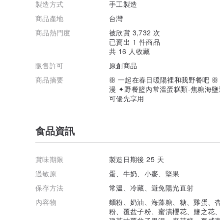
製造方式
手工製造
商品產地
台灣
商品熱門度
被欣賞 3,732 次
已賣出 1 件商品
共 16 人收藏
販售許可
原創商品
商品摘要
ꕥ 一起在春日暖陽裡和我野餐吧 ꕥ
漫 ✦野餐籃內常溫蛋糕類-焦糖海
可優先享用
食品資訊
賞味期限
製造日期後 25 天
過敏原
蛋、牛奶、小麥、堅果
保存方法
常溫、冷藏、避免陽光直射
內容物
麵粉、奶油、海藻糖、糖、雞蛋、
粉、覆盆子粉、蜜漬櫻花、鹽之花