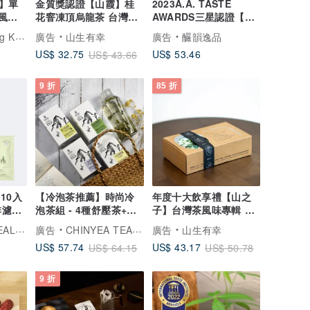
】單
金質獎認證【山霞】桂
2023A.A. TASTE
風味
花窨凍頂烏龍茶 台灣原
AWARDS三星認證【台
物
葉立體袋茶10入
灣自然農法∣蘭韻烏龍】
a 鄰人咖啡
廣告
山生有幸
廣告
釅韻逸品
US$ 53.46
US$ 32.75
US$ 43.66
9 折
85 折
【冷泡茶推薦】時尚冷
年度十大飲享禮【山之
啡濾掛
泡茶組 - 4種舒壓茶+六
子】台灣茶風味專輯 原
角冷泡瓶 (2種組合)
葉立體袋茶盒裝
想望咖啡
廣告
CHINYEA TEAPARK 沁意茶苑
廣告
山生有幸
US$ 57.74
US$ 43.17
US$ 64.15
US$ 50.78
9 折