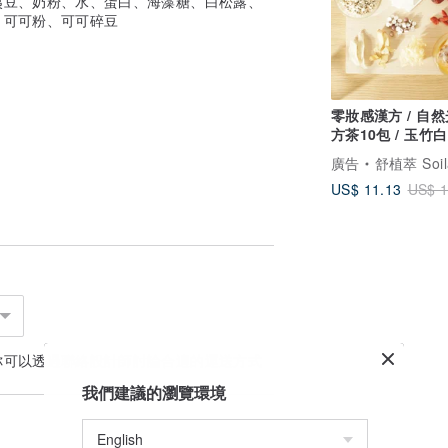
夷豆、奶粉、水、蛋白、海藻糖、白松露、
、可可粉、可可碎豆
零妝感漢方 / 自
方茶10包 / 玉竹
紅棗
廣告
舒植萃 Soilavie | 天
US$ 11.13
US$ 1
你可以透過
聯絡設計師
討論合適的運送方式
我們建議的瀏覽環境