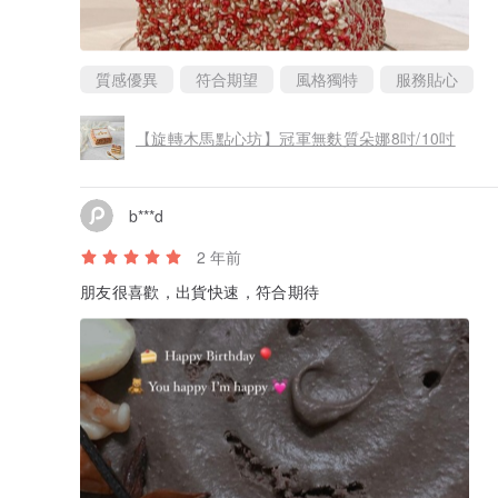
質感優異
符合期望
風格獨特
服務貼心
【旋轉木馬點心坊】冠軍無麩質朵娜8吋/10吋
b***d
2 年前
朋友很喜歡，出貨快速，符合期待