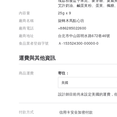
瑰荔枝覆盆子果泥、麥芽糖、夏威
艾許奶油、鹹蛋黃粉、蛋黃、楓糖
內容量
25g x 9
廠商名稱
旋轉木馬點心坊
廠商電話
+886285022600
廠商地址
台北市中山區明水路672巷46號
食品業者登錄字號
Ａ-153524300-00000-0
運費與其他資訊
商品運費
寄往：
美國
設計師目前尚未設定美國的運費，
付款方式
信用卡安全加密付款