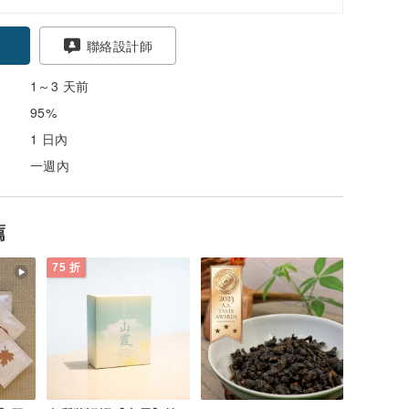
聯絡設計師
1～3 天前
95%
1 日內
一週內
薦
75 折