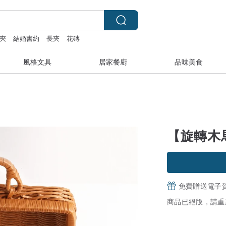
夾
結婚書約
長夾
花磚
風格文具
居家餐廚
品味美食
【旋轉木
免費贈送電子
商品已絕版，請重