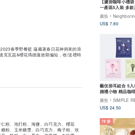
【濾掛咖啡小禮袋
一產區5入裝 多款
企業 禮盒 新年禮
廣告
Neighboring Kaff
US$ 7.80
 2023春季野餐籃 蘊藏著春日花神捎來的浪
鹽達克瓦茲&櫻花瑪德蓮效期偏短，收/送禮時
藝伎掛耳組合 5入/10入
婚禮小物 精品咖
包
廣告
SIMPLE REAL 
US$ 24.50
78 折
杏仁粉、泡打粉、海鹽、白巧克力、櫻花
、糖粉、玉米糖漿、白巧克力、梅子粉、玫