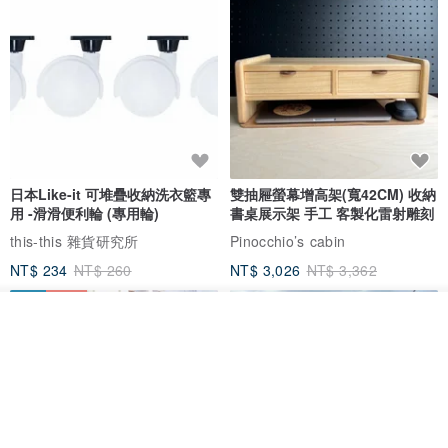
日本Like-it 可堆疊收納洗衣籃專
雙抽屜螢幕增高架(寬42CM) 收納
用 -滑滑便利輪 (專用輪)
書桌展示架 手工 客製化雷射雕刻
this-this 雜貨研究所
Pinocchio’s cabin
NT$ 234
NT$ 260
NT$ 3,026
NT$ 3,362
免運
68 折
看其他商品
了解品牌