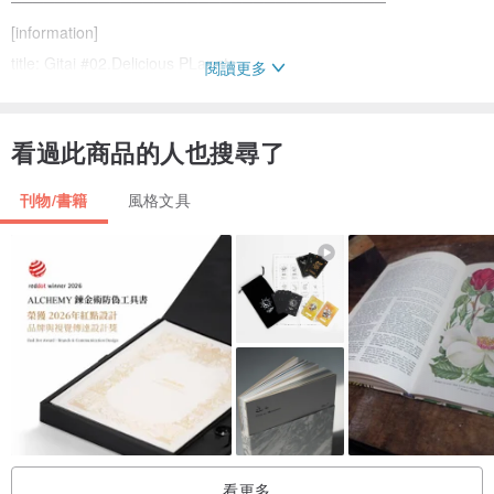
──────────────────────────────────
[information]
title: Gitai #02.Delicious PLanets
閱讀更多
- material: paper (vent nouveau)
看過此商品的人也搜尋了
- dimensions: A4 ( W 210 x H 297 mm )
- pages: 28
刊物/書籍
風格文具
- biding: stapler bound
- printing: laser
──────────────────────────────────
[links]
back issues
pinkoi.com/store/kosekobooks?catego...
看更多