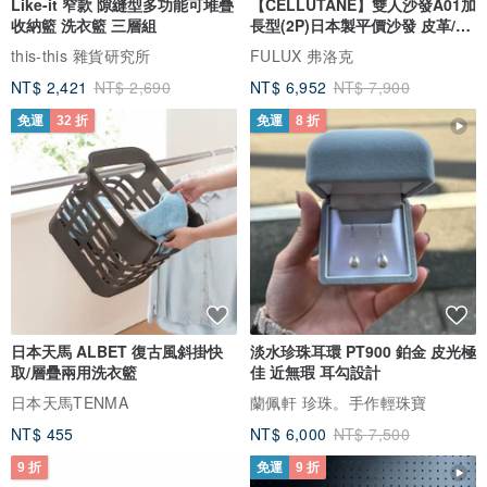
Like-it 窄款 隙縫型多功能可堆疊
【CELLUTANE】雙人沙發A01加
收納籃 洗衣籃 三層組
長型(2P)日本製平價沙發 皮革/燈
芯絨
this-this 雜貨研究所
FULUX 弗洛克
NT$ 2,421
NT$ 2,690
NT$ 6,952
NT$ 7,900
免運
32 折
免運
8 折
日本天馬 ALBET 復古風斜掛快
淡水珍珠耳環 PT900 鉑金 皮光極
取/層疊兩用洗衣籃
佳 近無瑕 耳勾設計
日本天馬TENMA
蘭佩軒 珍珠。手作輕珠寶
NT$ 455
NT$ 6,000
NT$ 7,500
9 折
免運
9 折