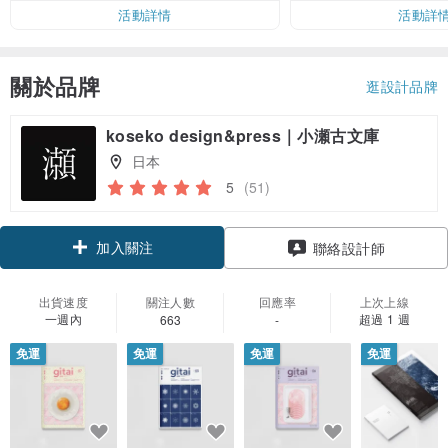
活動詳情
活動詳
關於品牌
逛設計品牌
koseko design&press｜小瀬古文庫
日本
5
(51)
加入關注
聯絡設計師
出貨速度
關注人數
回應率
上次上線
一週內
超過 1 週
663
-
免運
免運
免運
免運