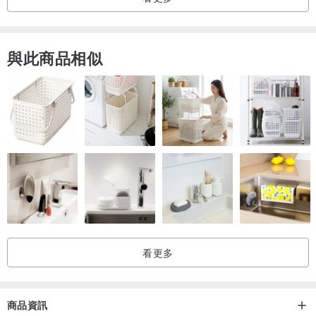
series: #07 PLANET-EGG
pinkoi.com/store/kosekobooks?tag=07...
與此商品相似
──────────────────────────────────
[other information]
For shipping and packaging information, please click here.
pinkoi.com/store/kosekobooks?tab=st...
看更多
商品資訊