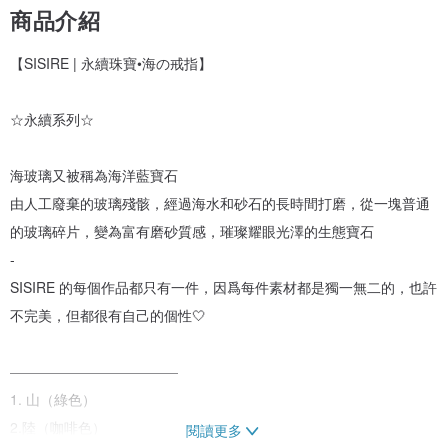
商品介紹
【SISIRE | 永續珠寶•海の戒指】
☆永續系列☆
海玻璃又被稱為海洋藍寶石
由人工廢棄的玻璃殘骸，經過海水和砂石的長時間打磨，從一塊普通
的玻璃碎片，變為富有磨砂質感，璀璨耀眼光澤的生態寶石
-
SISIRE 的每個作品都只有一件，因爲每件素材都是獨一無二的，也許
不完美，但都很有自己的個性🤍
————————————
1. 山（綠色）
2.陸（咖啡色）
閱讀更多