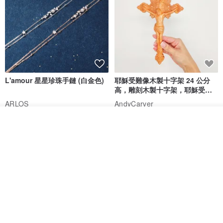
L'amour 星星珍珠手鏈 (白金色)
耶穌受難像木製十字架 24 公分
高，雕刻木製十字架，耶穌受難
像天主教十字架
ARLOS
AndyCarver
NT$ 4,641
NT$ 6,630
NT$ 1,560
放入購物車
加入收藏
了解品牌
免運
7 折