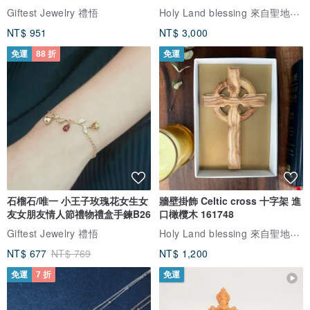
Holy Land blessing 來自聖地的祝福
Giftest Jewelry 禮悟
NT$ 951
NT$ 3,000
免運
88 折
免運
石榴石/唯一 小王子玫瑰花女生女
牆壁掛飾 Celtic cross 十字架 進
友女朋友情人節禮物禮盒手鍊B26
口橄欖木 161748
Holy Land blessing 來自聖地的祝福
Giftest Jewelry 禮悟
NT$ 677
NT$ 769
NT$ 1,200
免運
7 折
免運