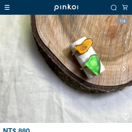
1/4
NT$ 880