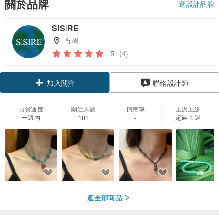
關於品牌
逛設計品牌
SISIRE
台灣
5
(4)
加入關注
聯絡設計師
出貨速度
關注人數
回應率
上次上線
一週內
超過 1 週
101
-
逛全部商品