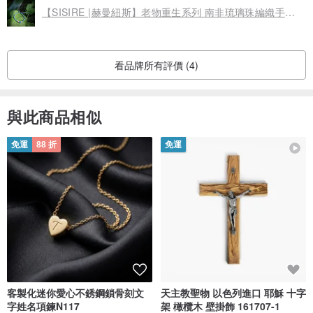
【SISIRE |赫曼紐斯】老物重生系列 南非琉璃珠編織手環 蠟線編織
看品牌所有評價 (4)
與此商品相似
免運
88 折
免運
客製化迷你愛心不銹鋼鎖骨刻文
天主教聖物 以色列進口 耶穌 十字
字姓名項鍊N117
架 橄欖木 壁掛飾 161707-1