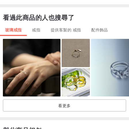
————————————
*世界上只有一枚！
看過此商品的人也搜尋了
*純銀材質
*戒圍1.6cm
玻璃戒指
戒指
提供客製的 戒指
配件飾品
*Pinkoi、蝦皮購買
————————————
#sisire #海玻璃 #海廢飾品 #海玻璃飾品 #海玻璃耳環 #永續珠寶 #永
續飾品 #海洋飾品 #貝殼飾品 #貝殼耳環 #海玻璃戒指
看更多