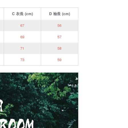
C
衣長
(cm)
D
袖長
(cm)
67
56
69
57
71
58
73
59