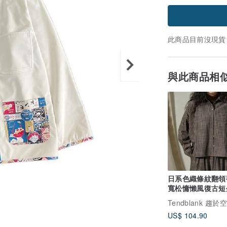
此商品目前沒現貨
與此商品相
日系色織條紋翻領
寬松慵懶風復古短
Tendblank 趨於
US$ 104.90