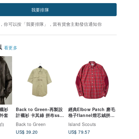
我要排隊
，你可以按「我要排隊」，當有貨會主動發信通知你
似
看更多
襯衫
Back to Green-再製設
經典Elbow Patch 磨毛
外套
計襯衫 卡其綠 拼布ss-
格子flannel燈芯絨拼貼
11//vintage shirt
襯衫-紅色
空白
Back to Green
Island Scouts
US$ 39.20
US$ 79.57