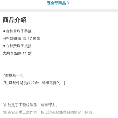
逛全部商品
商品介紹
⚫︎白和黃珠子手鍊
可拆卸磁鐵 15-17 厘米
⚫︎白和黃珠子戒指
大約 9 點到 11 點
[*價格為一套]
[*磁鐵配件是從銀和金中隨機選擇的。]
*由於是手工藝線製作，略有彈力。
*因為它是手工製作的，所以請在您能理解的情況下購買。