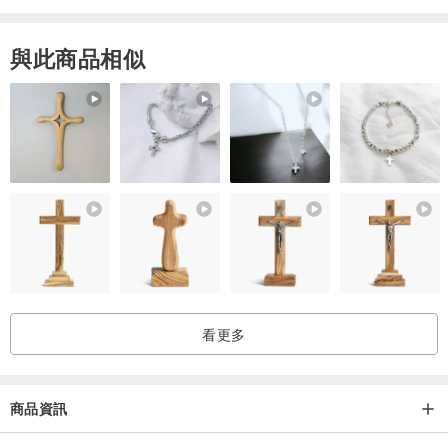
【套裝】串珠手鍊&串珠戒指《瑪格麗特》磁鐵可拆卸
與此商品相似
看更多
商品資訊