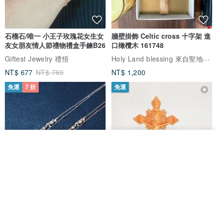
石榴石/唯一 小王子玫瑰花女生女
牆壁掛飾 Celtic cross 十字架 進
友女朋友情人節禮物禮盒手鍊B26
口橄欖木 161748
Holy Land blessing 來自聖地的祝福
Giftest Jewelry 禮悟
NT$ 677
NT$ 769
NT$ 1,200
免運
7 折
免運
放入購物車
加入收藏
了解品牌
L'amour 星星珍珠手鏈 (白金色)
耶穌受難像木製十字架 24 公分
高，雕刻木製十字架，耶穌受難
像天主教十字架
ARLOS
AndyCarver