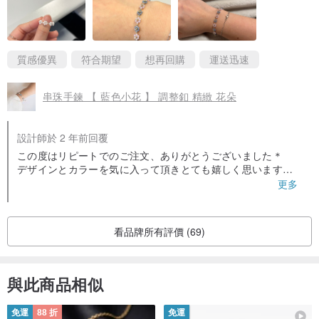
質感優異
符合期望
想再回購
運送迅速
串珠手鍊 【 藍色小花 】 調整釦 精緻 花朵
設計師於 2 年前回覆
この度はリピートでのご注文、ありがとうございました＊
デザインとカラーを気に入って頂きとても嬉しく思います＾
＾たくさんお使い頂けますと幸いです♡
更多
看品牌所有評價 (69)
與此商品相似
免運
88 折
免運