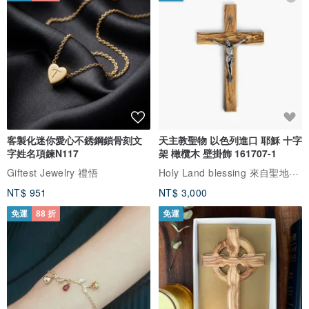
客製化迷你愛心不銹鋼鎖骨刻文
天主教聖物 以色列進口 耶穌 十字
字姓名項鍊N117
架 橄欖木 壁掛飾 161707-1
Holy Land blessing 來自聖地的祝福
Giftest Jewelry 禮悟
NT$ 951
NT$ 3,000
免運
88 折
免運