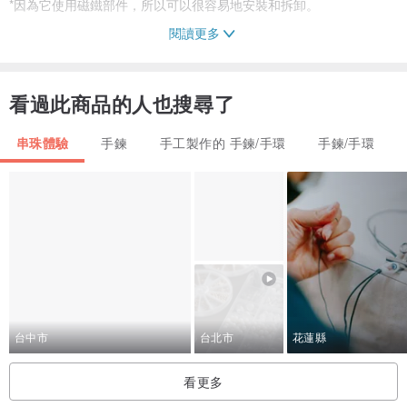
*因為它使用磁鐵部件，所以可以很容易地安裝和拆卸。
閱讀更多
看過此商品的人也搜尋了
♡ 設計簡約的串珠手鍊。與銀配飾疊戴也很可愛。
♡我認為成年人也可以在日常使用中使用它。
串珠體驗
手鍊
手工製作的 手鍊/手環
手鍊/手環
♡其他設計也一併展出，敬請觀賞⚪︎⚪︎⚪︎
珠環珠手鍊戒指韓國韓國配件韓國室內韓國化妝品韓國時尚韓國配件
珠子配件珠花圖案簡單粉紅珍珠配件簡單配件復古中性雛菊瑪格麗特
BTS kpop 軍隊黑 sebuti bangtan 克拉透明配件透明戒指透明手鍊簡
單手鐲手鐲花手鍊匹配禮物大人可愛的郊遊活動派對生日聖誕節微型
台中市
台北市
花蓮縣
禮物微型解放軍
看更多