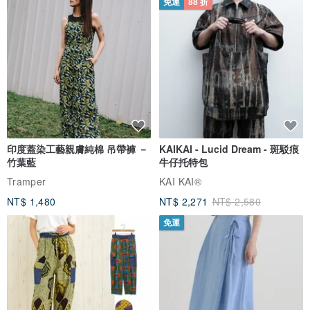
免運
88 折
印度蓋染工藝親膚純棉 吊帶褲 －
KAIKAI - Lucid Dream - 斑駁痕
竹葉藍
牛仔托特包
Tramper
KAI KAI®
NT$ 1,480
NT$ 2,271
NT$ 2,580
免運