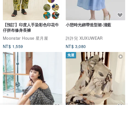
【預訂】印度人手染彩色印花牛
小憩時光綁帶造型裙-淺藍
仔拼布修身長褲
Moonstar House 星月屋
許許兒 XUXUWEAR
NT$ 1,559
NT$ 3,080
免運
我要排隊
印度蓋染工藝純棉 吊帶褲 連身褲
暈染印花白洋裝 外罩衫 復古洋裝
加入收藏
了解品牌
- 雪花灰