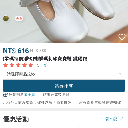
5
NT$ 616
NT$ 880
(零碼特價)夢幻蝴蝶瑪莉珍寶寶鞋-跳耀銀
5
(3)
我要排隊
免費贈送
電子賀卡
，結帳完成後填寫
此商品目前沒現貨，你可以按「我要排隊」，當有貨會主動發信通知你
優惠活動
看全部 (4)