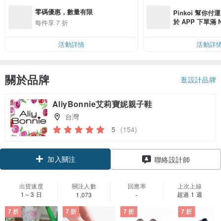
零碼優惠，數量有限
Pinkoi 幫你付
於 APP 下單滿 
每件享 7 折
運費 NT$ 100
活動詳情
活動詳
關於品牌
逛設計品牌
AliyBonnie艾莉寶妮親子鞋
台灣
5
(154)
加入關注
聯絡設計師
出貨速度
關注人數
回應率
上次上線
1～3 日
超過 1 週
1,073
-
7 折
7 折
7 折
7 折