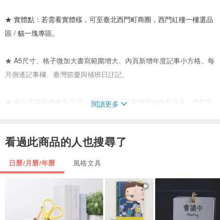
★ 實體點：若需看實體樣，可至臺北西門町商圈，西門紅樓一樓選品
區 / 貓一塊專區。
★ A5尺寸、格子微加大書寫範圍增大、內頁新增年度記事小方格、每
月側邊記事欄、臺灣節慶與補班日註記。
★ 每台電腦顯色略有不同，因拍照光線與實體可能略有落差，若對顏
閱讀更多
色有極度要求者請勿下標。
看過此商品的人也搜尋了
★ 因喜愛而持續的插畫創作，希望能以人人易入手的消費金額來優惠
喜愛貓一塊的顧客們。
日曆/月曆/年曆
風格文具
★ 付款完成後貓一塊約1-2天內會寄出商品，但不含假日，如果你超
急，請先訊息問問