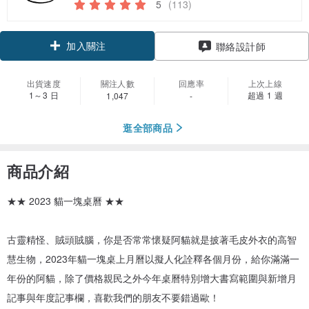
5
(113)
加入關注
聯絡設計師
出貨速度
關注人數
回應率
上次上線
1～3 日
超過 1 週
1,047
-
逛全部商品
商品介紹
★★ 2023 貓一塊桌曆 ★★
古靈精怪、賊頭賊腦，你是否常常懷疑阿貓就是披著毛皮外衣的高智
慧生物，2023年貓一塊桌上月曆以擬人化詮釋各個月份，給你滿滿一
年份的阿貓，除了價格親民之外今年桌曆特別增大書寫範圍與新增月
記事與年度記事欄，喜歡我們的朋友不要錯過歐！