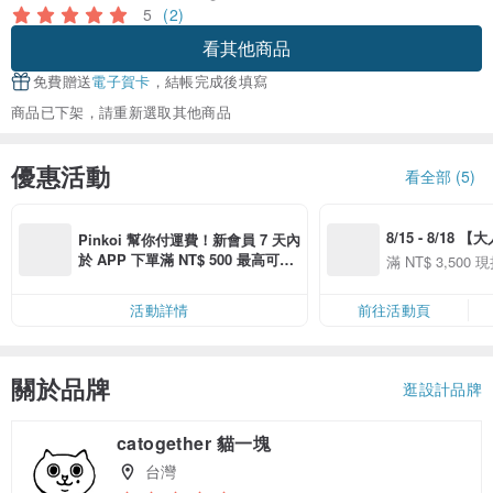
5
(2)
看其他商品
免費贈送
電子賀卡
，結帳完成後填寫
商品已下架，請重新選取其他商品
優惠活動
看全部 (5)
8/15 - 8/18 
Pinkoi 幫你付運費！新會員 7 天內
季】滿 NT$3500
於 APP 下單滿 NT$ 500 最高可折
滿 NT$ 3,500 現
50
運費 NT$ 100
50
活動詳情
前往活動頁
關於品牌
逛設計品牌
catogether 貓一塊
台灣