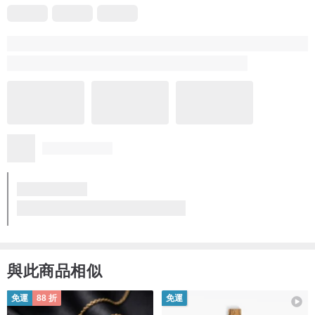
watawoo
3 年前
新年快樂〜！
今年もめちゃ可愛いです☺️
後ろ側で大きくイラストが見れるのも最高すぎです！
設計師於 3 年前回覆
いつも応対してくれてありがと😊