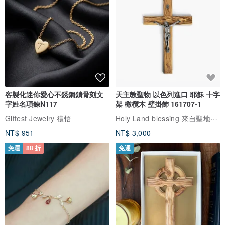
私のイラストを気に入ってくれて、続けるモチベーションを
くれてありがとう
更多
看本商品所有評價 (2)
與此商品相似
免運
88 折
免運
客製化迷你愛心不銹鋼鎖骨刻文
天主教聖物 以色列進口 耶穌 十字