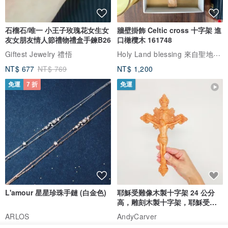
字姓名項鍊N117
架 橄欖木 壁掛飾 161707-1
Holy Land blessing 來自聖地的祝福
Giftest Jewelry 禮悟
NT$ 951
NT$ 3,000
免運
88 折
免運
石榴石/唯一 小王子玫瑰花女生女
牆壁掛飾 Celtic cross 十字架 進
友女朋友情人節禮物禮盒手鍊B26
口橄欖木 161748
Holy Land blessing 來自聖地的祝福
Giftest Jewelry 禮悟
NT$ 677
NT$ 769
NT$ 1,200
免運
7 折
免運