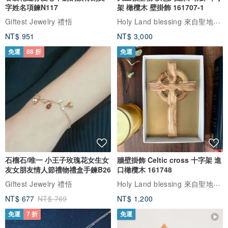
字姓名項鍊N117
架 橄欖木 壁掛飾 161707-1
Holy Land blessing 來自聖地的祝福
Giftest Jewelry 禮悟
NT$ 951
NT$ 3,000
免運
88 折
免運
石榴石/唯一 小王子玫瑰花女生女
牆壁掛飾 Celtic cross 十字架 進
友女朋友情人節禮物禮盒手鍊B26
口橄欖木 161748
Holy Land blessing 來自聖地的祝福
Giftest Jewelry 禮悟
NT$ 677
NT$ 769
NT$ 1,200
免運
7 折
免運