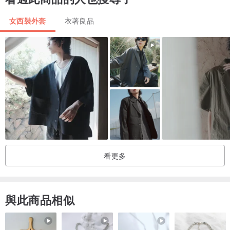
length: 74
sleeves: 59
女西裝外套
衣著良品
sleeves btm: 14
model:162/47
以上皆為平鋪直量CM 誤差值≦1CM
⊿關於材質
Pure new wool100
看更多
⊿關於4.5 studio古著
here to choose
與此商品相似
比起快速流行
老實說我更喜歡保留幾十幾年的老衣