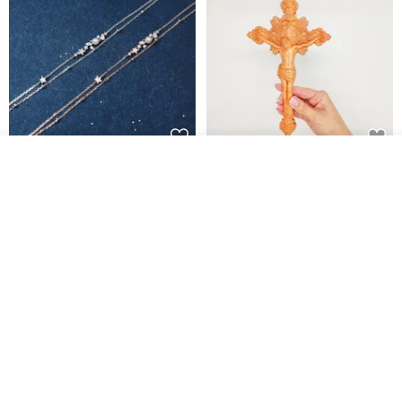
看其他商品
L'amour 星星珍珠手鏈 (白金色)
耶穌受難像木製十字架 24 公分
了解品牌
高，雕刻木製十字架，耶穌受難
像天主教十字架
ARLOS
AndyCarver
NT$ 4,641
NT$ 6,630
NT$ 1,560
免運
7 折