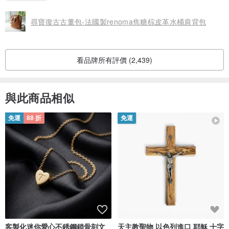
PaPa's Bow Tie領帶改造飾品設計館
整體而言蠻喜歡的
出貨人員特地詢問是否接受環保包裝也很加分
www.pinkoi.com/store/papasbowtie
尋寶復古古董包-法國製renoma焦糖棕皮革水桶肩背包
謝謝賣家
看品牌所有評價 (2,439)
與此商品相似
免運
88 折
免運
客製化迷你愛心不銹鋼鎖骨刻文
天主教聖物 以色列進口 耶穌 十字