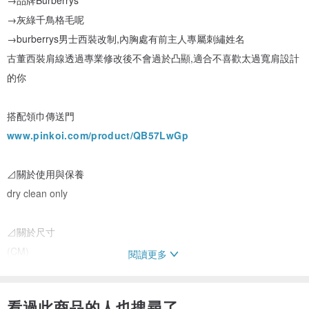
→品牌Burberrys
→灰綠千鳥格毛呢
→burberrys男士西裝改制,內胸處有前主人專屬刺繡姓名
古董西裝肩線透過專業修改後不會過於凸顯,適合不喜歡太過寬肩設計
的你
搭配領巾傳送門
www.pinkoi.com/product/QB57LwGp
⊿關於使用與保養
dry clean only
⊿關於尺寸
(CM)
閱讀更多
shoulder: 37.5
chest: 52
看過此商品的人也搜尋了