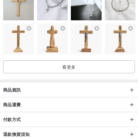
有沒有反骨 或許有些
有沒有注目沒有絕對
這裡稻稻來稻稻選稻稻配
我們創作/改造/尋寶/勞動/打屁
👉購買前請詳閱關於退換貨
👉手作設計商品皆 4.5 studio工作室親自打版製作車縫
看更多
👉手作客製商品售出後不接受退貨
商品資訊
👉商品皆實品拍攝,顏色可能隨螢幕顯色有落差
若有任何疑問也請在下單前善用留言與我們溝通
商品運費
付款方式
👉古著服飾皆由日本當地尋獲運送至台
即使是日文洗標也可能是中國製
退款換貨須知