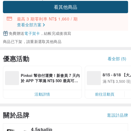
看其他商品
最高 3 期零利率 NT$ 1,660 / 期
查看全部方案
免費贈送
電子賀卡
，結帳完成後填寫
商品已下架，請重新選取其他商品
優惠活動
看全部 (5)
8/15 - 8/18 
Pinkoi 幫你付運費！新會員 7 天內
季】滿 NT$3500
於 APP 下單滿 NT$ 500 最高可折
滿 NT$ 3,500 現
50
運費 NT$ 100
50
活動詳情
前往活動頁
關於品牌
逛設計品牌
4.5studio