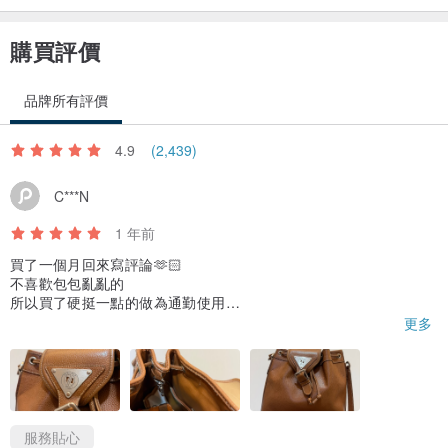
商品描述會特別註明產地標示為日本製或無成分標
如果特別在意產地標,歡迎購買前於問與答中詢問確認
購買評價
👉二手古著商品皆送洗並高溫整燙處理後才會寄出
品牌所有評價
如對古著二手有疑慮請審慎考慮購買
4.9
(2,439)
💪我們提供穿搭想法,歡迎自行開發更多風格
C***N
購買前勿手滑 請謹慎選購
希望你我都有個愉快的交流
1 年前
買了一個月回來寫評論🫶🏻
跟您推薦兩間特色尋寶店
不喜歡包包亂亂的
所以買了硬挺一點的做為通勤使用
歡迎來去逛逛👉
最喜歡它的部分是有做內袋、內袋還有拉鏈
更多
並且內部有扣環可以暫掛鑰匙或是AirPods
guii古意雜貨店
不過最近發現包內物品有沾到粉粉的東西
www.pinkoi.com/store/imagetheoldsto...
貌似是包包掉的，但要翻出來有點麻煩
它是真皮的話就應該不會掉屑才對🤔
服務貼心