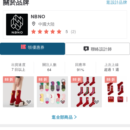
關於品牌
逛設計品牌
NBNO
中國大陸
5
(2)
領優惠券
聯絡設計師
加入關注
出貨速度
關注人數
回應率
上次上線
7 日以上
超過 1 週
64
91%
88 折
88 折
88 折
88 折
逛全部商品