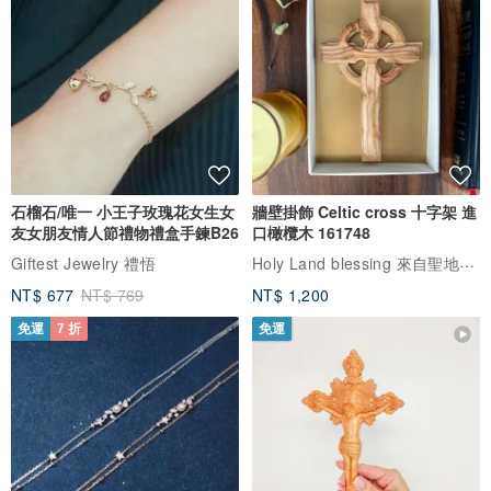
石榴石/唯一 小王子玫瑰花女生女
牆壁掛飾 Celtic cross 十字架 進
友女朋友情人節禮物禮盒手鍊B26
口橄欖木 161748
Holy Land blessing 來自聖地的祝福
Giftest Jewelry 禮悟
NT$ 677
NT$ 769
NT$ 1,200
免運
7 折
免運