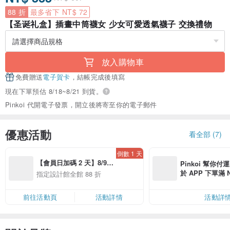
88 折
最多省下 NT$ 72
【圣诞礼盒】插畫中筒襪女 少女可愛透氣襪子 交換禮物
放入購物車
免費贈送
電子賀卡
，結帳完成後填寫
現在下單預估 8/18~8/21 到貨。
Pinkoi 代開電子發票，開立後將寄至你的電子郵件
優惠活動
看全部 (7)
倒數 1 天
【會員日加碼 2 天】8/9-
Pinkoi 幫你付
8/10 精選設計限定 88 折
於 APP 下單滿 
指定設計館全館 88 折
運費 NT$ 100
前往活動頁
活動詳情
活動詳