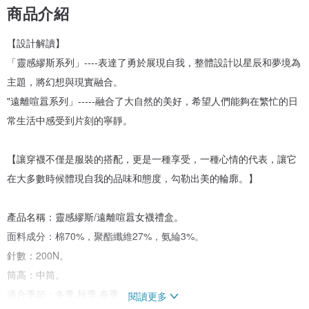
商品介紹
【設計解讀】
「靈感繆斯系列」----表達了勇於展現自我，整體設計以星辰和夢境為
主題，將幻想與現實融合。
"遠離喧囂系列」-----融合了大自然的美好，希望人們能夠在繁忙的日
常生活中感受到片刻的寧靜。
【讓穿襪不僅是服裝的搭配，更是一種享受，一種心情的代表，讓它
在大多數時候體現自我的品味和態度，勾勒出美的輪廓。】
產品名稱：靈感繆斯/遠離喧囂女襪禮盒。
面料成分：棉70%，聚酯纖維27%，氨綸3%。
針數：200N。
筒高：中筒。
適合季節：冬季,秋季,春季。
閱讀更多