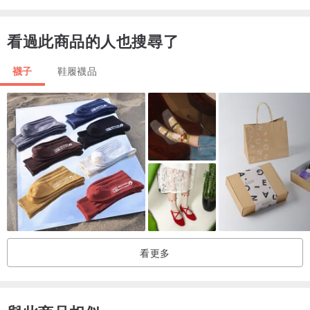
適用性別：女。
尺碼：均碼。
看過此商品的人也搜尋了
包裝形式：禮盒裝。
雙數：3雙
襪子
鞋履襪品
織造方法:雙針雙路.
看更多