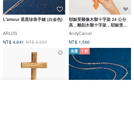
L'amour 星星珍珠手鏈 (白金色)
耶穌受難像木製十字架 24 公分
高，雕刻木製十字架，耶穌受難
像天主教十字架
ARLOS
AndyCarver
NT$ 4,641
NT$ 6,630
NT$ 1,560
免運
7 折
放入購物車
加入收藏
了解品牌
基督教婚禮禮物 桌上擺設 橄欖木
La Joie 藍月亮石閃耀項鏈 (玫瑰
雙層站立十字架 木製底座
金)
161711
Holy Land blessing 來自聖地的祝福
ARLOS