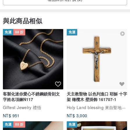
與此商品相似
免運
88 折
免運
客製化迷你愛心不銹鋼鎖骨刻文
天主教聖物 以色列進口 耶穌 十字
字姓名項鍊N117
架 橄欖木 壁掛飾 161707-1
Holy Land blessing 來自聖地的祝福
Giftest Jewelry 禮悟
NT$ 951
NT$ 3,000
免運
88 折
免運