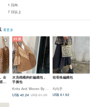
1 日內
7 日以上
似
看更多
65 折
。全
水洗棉繩鉤針編織包，
祖母格編織包
搭袋
手腕包
Knits And Woven By Oom
勾勾手
US$ 61.92
US$ 40.24
US$ 61.90