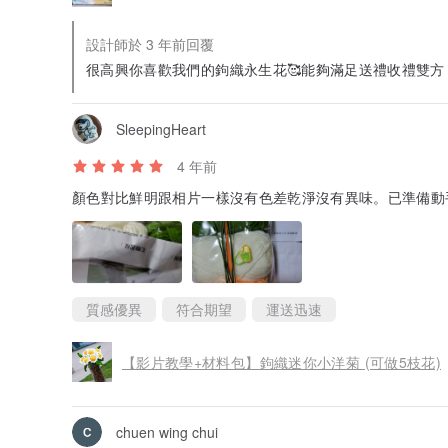
設計師於 3 年前回覆
很高興你喜歡我們的鉤織永生花🥰能夠滿足送禮收禮雙方
SleepingHeart
4 年前
顏色對比鮮明跟相片一樣沒有色差乾淨沒有異味。已準備動
質感優異
符合期望
運送迅速
【影片教學+材料包】鉤織迷你小洋菊 (可做5枝花)
chuen wing chui