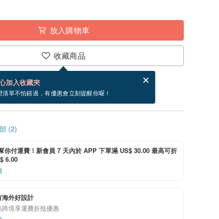
放入購物車
收藏商品
賀卡，結帳完成後填寫
電子賀卡是什麼？
心加入收藏夾
寄出商品為 5 個工作天。（不包含假日）
望清單不怕錯過，有優惠會立刻提醒你喔！
 (2)
i 幫你付運費！新會員 7 天內於 APP 下單滿 US$ 30.00 最高可折
 6.00
情
有海外好設計
品跨境享運費折抵優惠