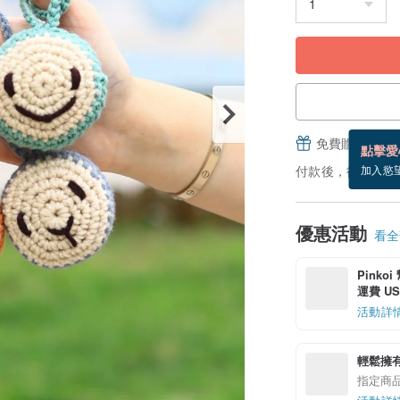
免費贈送電子
點擊愛
付款後，從備貨到
加入慾
優惠活動
看全部
Pinko
運費 US$
活動詳
輕鬆擁
指定商