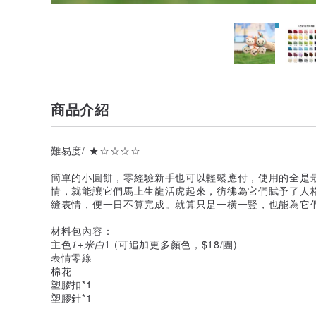
商品介紹
難易度/ ★☆☆☆☆
簡單的小圓餅，零經驗新手也可以輕鬆應付，使用的全是
情，就能讓它們馬上生龍活虎起來，彷彿為它們賦予了人
縫表情，便一日不算完成。就算只是一橫一豎，也能為它
材料包內容：
主色
1+米白
1 (可追加更多顏色，$18/團)
表情零線
棉花
塑膠扣*1
塑膠針*1