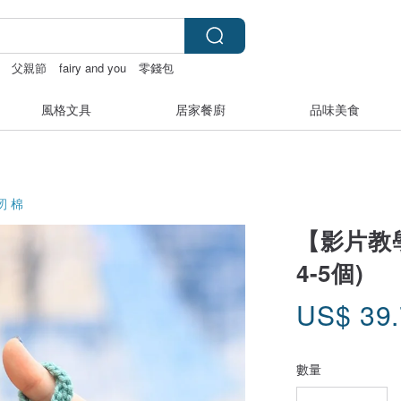
父親節
fairy and you
零錢包
風格文具
居家餐廚
品味美食
紉
棉
【影片教
4-5個)
US$
39
數量