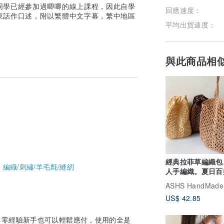
同學已經參加過唧唧的線上課程，因此自學
回應速度：
東話作口述，附以繁體中文字幕，繁中地區
平均出貨速度：
與此商品相
經典拉菲草編織包
-
編織/刺繡/羊毛氈/縫紉
人手編織。夏日百
草編包
ASHS HandMade
US$ 42.85
餅，零經驗新手也可以輕鬆應付，使用的全是