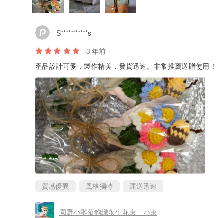
S***********s
3 年前
產品設計可愛，製作精美，發貨迅速。非常推薦送贈使用！
質感優異
風格獨特
運送迅速
園野小雛菊鉤織永生花束 - 小束