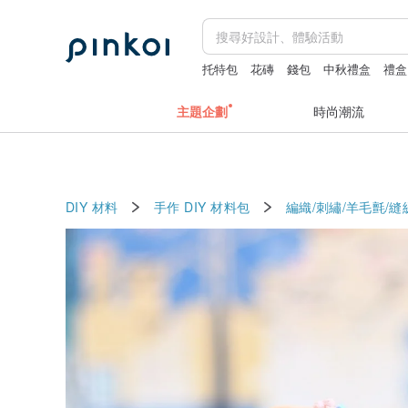
托特包
花磚
錢包
中秋禮盒
禮盒
主題企劃
時尚潮流
DIY 材料
手作 DIY 材料包
編織/刺繡/羊毛氈/縫