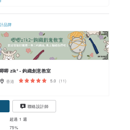
情
計品牌
唧唧 zik² - 鉤織創意教室
5.0
(11)
香港
聯絡設計師
超過 1 週
75%