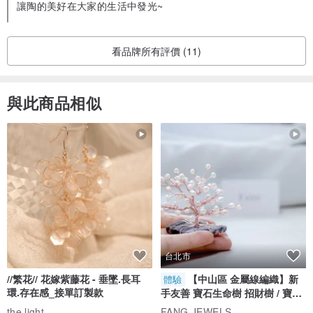
讓陶的美好在大家的生活中發光~
看品牌所有評價 (11)
與此商品相似
台北市
//繁花// 花嫁紫藤花 - 垂墜.長耳
【中山區 金屬線編織】新
體驗
環.存在感_接單訂製款
手友善 寶石生命樹 招財樹 / 寶石
自選
the.light
FANG JEWELS