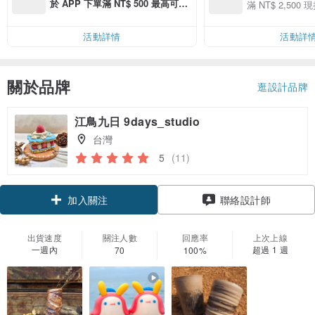
用 APP 購買任一
於 APP 下單滿 NT$ 500 最高可折
滿 NT$ 2,500 現
00 現折 NT$100
運費 NT$ 100
活動詳情
活動詳
關於品牌
逛設計品牌
江鳥九日 9days_studio
台灣
5
(11)
加入關注
聯絡設計師
出貨速度
關注人數
回應率
上次上線
一週內
超過 1 週
70
100%