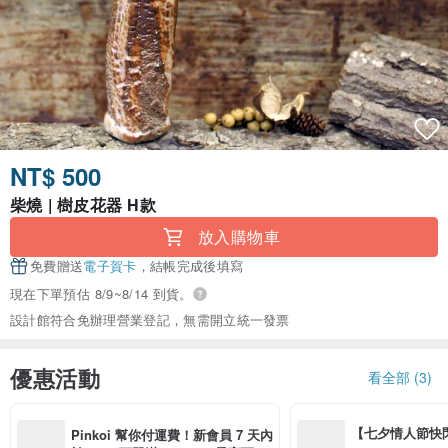
NT$ 500
柴燒 | 樹皮花器 H款
放入購物車
免費贈送
電子賀卡
，結帳完成後填寫
現在下單預估 8/9~8/14 到貨。
設計館符合免辦理營業登記，無需開立統一發票
優惠活動
看全部 (3)
【七夕情人節快閃】8
Pinkoi 幫你付運費！新會員 7 天內