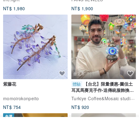
NT$ 1,980
NT$ 1,900
台北市
紫藤花
【台北】限量優惠-圖佳土
體驗
耳其馬賽克手作-送傳統服飾換裝
體驗
Turkiye Coffee&Mosaic studio土耳其咖啡與馬賽克燈工作坊
momoirokonpeito
NT$ 754
NT$ 920
免運
放入購物車
加入收藏
了解品牌