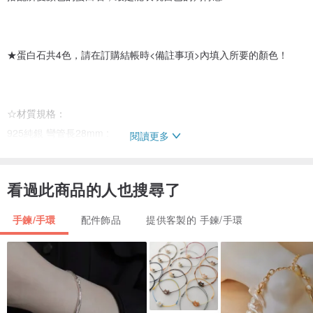
★蛋白石共4色，請在訂購結帳時<備註事項>內填入所要的顏色！
☆材質規格：
925純銀 彎管長28mm :
閱讀更多
施華洛世奇蛋白石4mm共4色：淡粉色 / 淡雅白色 / 加勒比海色(淺藍)
/ 丹寧藍色(深藍)
看過此商品的人也搜尋了
(蛋白石擁有漂亮的切面及亮度，反射出水晶般動人的光澤。色澤優雅
迷人)
手鍊/手環
配件飾品
提供客製的 手鍊/手環
鍊條&純銀材料全歐美進口925純銀
XS：手圍 14cm–14.5cm → 手鍊總長約15.5cm
S：手圍 14.6cm–15cm → 手鍊總長約16cm
M：手圍 15.1cm–15.5cm → 手鍊總長度約16.5cm