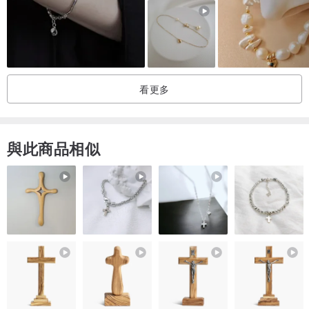
L：手圍 15.6cm–16cm → 手鍊總長約17cm
手圍請以實際尺寸測量，手鍊長度是以合手尺寸製作，戴起來會剛剛
好不鬆也不貼。若想戴的很寬鬆，建議先訊息提供手圍尺寸將會提供
合適建議！
看更多
☆運送及包裝
商品訂購後約7-10天可以收到。
與此商品相似
商品附有高級密封袋及精美盒裝，若一次購買多件商品將以單盒包
裝，若要分開盒裝請於訂購時備註。謝謝！:)
☆手製商品可能會有些微誤差，手製品擁有客製化的專屬製作。標準
較高的朋友購買前請三思。若對商品有任何問題皆歡迎與我連絡。每
件商品皆用心製作力求完美！:)
☆注意事項：
手作飾品可能會有些微的誤差。