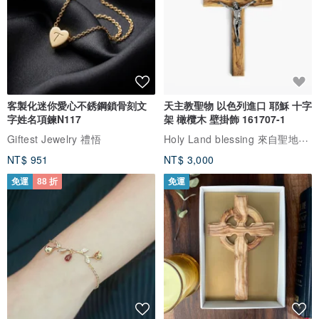
客製化迷你愛心不銹鋼鎖骨刻文
天主教聖物 以色列進口 耶穌 十字
字姓名項鍊N117
架 橄欖木 壁掛飾 161707-1
Holy Land blessing 來自聖地的祝福
Giftest Jewelry 禮悟
NT$ 951
NT$ 3,000
免運
88 折
免運