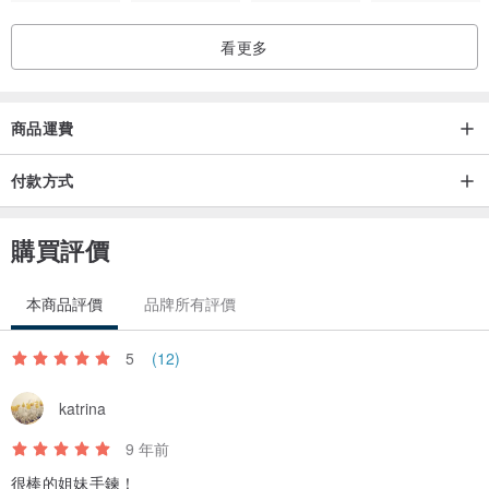
每台電腦的解析度不同可能會有些微的色差。
看更多
商品實際尺寸如商品規格說明。
☆訂購商品注意事項＆使用及保養方式
商品運費
購買前請先閲讀＜設計館交易政策＞
www.pinkoi.com/panel/store?p=policy...
付款方式
Thank you for your visiting!★
產地/製造方式
購買評價
產地台灣 手工製作
本商品評價
品牌所有評價
5
(12)
katrina
9 年前
很棒的姐妹手鍊！