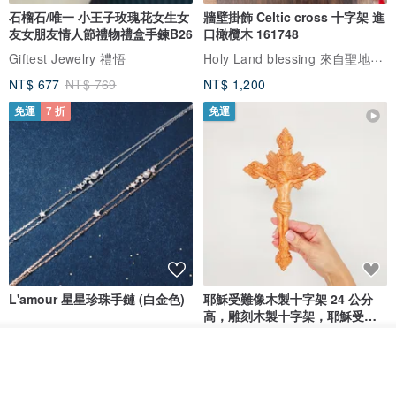
石榴石/唯一 小王子玫瑰花女生女
牆壁掛飾 Celtic cross 十字架 進
友女朋友情人節禮物禮盒手鍊B26
口橄欖木 161748
Holy Land blessing 來自聖地的祝福
Giftest Jewelry 禮悟
NT$ 677
NT$ 769
NT$ 1,200
免運
7 折
免運
L'amour 星星珍珠手鏈 (白金色)
耶穌受難像木製十字架 24 公分
高，雕刻木製十字架，耶穌受難
像天主教十字架
ARLOS
AndyCarver
我要排隊
NT$ 4,641
NT$ 6,630
NT$ 1,560
了解品牌
免運
7 折