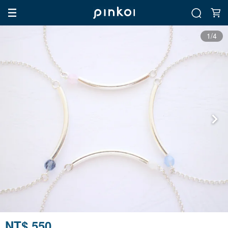
1/4
NT$ 550