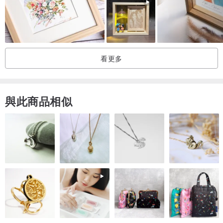
● 排單按照「下單順序」（非聯絡順序）
● 客製化商品開始製作後，無法取消訂單
● 圖像原稿一律不得重製或用於商業用途
● 版權歸設計師所有，僅用於品牌宣傳用途（如希望不被用於宣傳，
看更多
請事先告知設計師）
【收費方式】
與此商品相似
● 依賣場定價為主
● 其他指定需求，請先與設計師討論
由於手繪媒材特性，還請諒解無法提供後續修改、調整及退換貨，喜
歡菜包的風格再下單唷！
📩 有任何問題或特殊需求，隨時聯繫野菜文創！(≧▽≦)