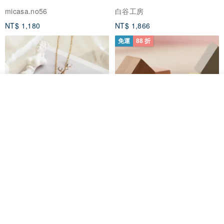
micasa.no56
白谷工房
NT$ 1,180
NT$ 1,866
免運
88 折
我要訂製
加入收藏
了解品牌
紅寶石可愛松鼠項鍊
氣球貴賓狗項鍊 不會漏氣款 職人
鏡面拋光 MIT台灣製造
PHOEBE JEWELRY
VIVIDIA Jewelry Design 薇媞亞
NT$ 750
NT$ 1,743
NT$ 1,980
免運