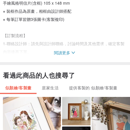
手繪風格明信片(含框) 105 x 148 mm
※ 裝框作品為原畫，相框由設計師搭配
※ 每筆訂單皆贈3張圖卡(客製複印)
【訂製流程】
1-聯絡設計師：請先與設計師聯絡，討論時間及其他需求，確定客製
內容後再下單。
閱讀更多
2-下單與付款：下單確認付款後，請傳送五官清晰照片給設計師（合
照、個人照皆可）。
看過此商品的人也搜尋了
3-開始繪製：設計師開始繪製後，照片及內容將不得再更改。
4-製作時間：製作時間為5-7個工作天（不含假日），如提前完成會提
似顏繪/客製畫
居家生活
提供客製的 似顏繪/客製畫
早交稿。
5-急件與海外訂單：如有急件或海外訂單請提早告知。
【注意事項】
● 請至少預留「兩週」的製作時間