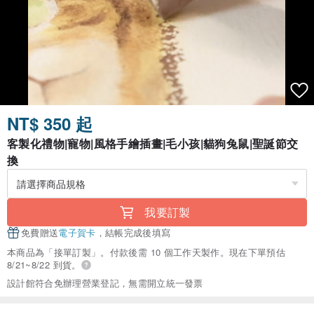
NT$ 350 起
客製化禮物|寵物|風格手繪插畫|毛小孩|貓狗兔鼠|聖誕節交
換
我要訂製
免費贈送
電子賀卡
，結帳完成後填寫
本商品為「接單訂製」。付款後需 10 個工作天製作。現在下單預估
8/21~8/22 到貨。
設計館符合免辦理營業登記，無需開立統一發票