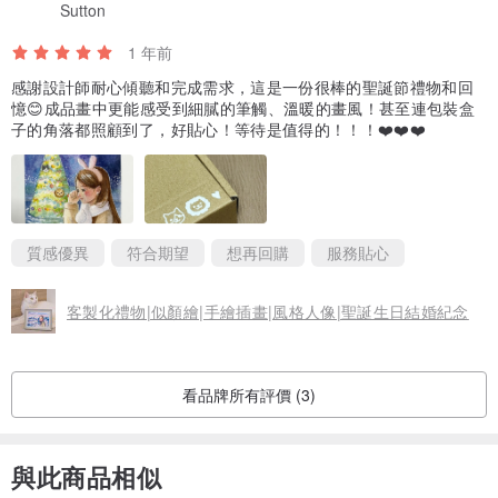
Sutton
1 年前
感謝設計師耐心傾聽和完成需求，這是一份很棒的聖誕節禮物和回
憶😊成品畫中更能感受到細膩的筆觸、溫暖的畫風！甚至連包裝盒
子的角落都照顧到了，好貼心！等待是值得的！！！❤️❤️❤️
質感優異
符合期望
想再回購
服務貼心
客製化禮物|似顏繪|手繪插畫|風格人像|聖誕生日結婚紀念
看品牌所有評價 (3)
與此商品相似