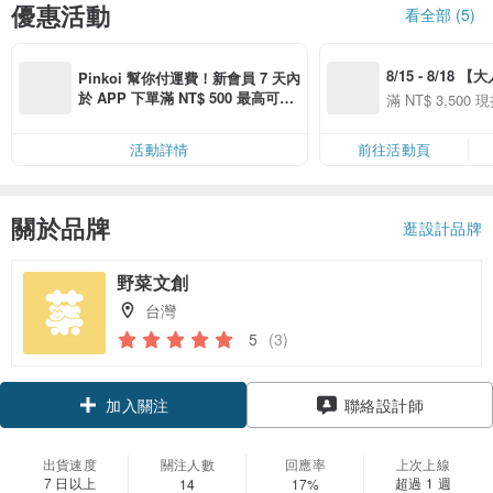
優惠活動
看全部 (5)
8/15 - 8/18 
Pinkoi 幫你付運費！新會員 7 天內
季】滿 NT$3500
於 APP 下單滿 NT$ 500 最高可折
滿 NT$ 3,500 現
50
運費 NT$ 100
50
活動詳情
前往活動頁
關於品牌
逛設計品牌
野菜文創
台灣
5
(3)
領優惠券
聯絡設計師
加入關注
出貨速度
關注人數
回應率
上次上線
7 日以上
超過 1 週
14
17%