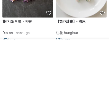
藤花 煌 耳環・耳夾
【繁花計畫】- 清冰
Dip art -nachugo-
紅花 hunghua
NT$ 2,125
NT$ 720
我要排隊
93 折
了解品牌
台北市
晶透紫藤花 垂墜樹脂/耳夾可
【療育時光】DIY製作2副
體驗
專屬UV膠乾燥花樹脂耳環 台北體
驗課程