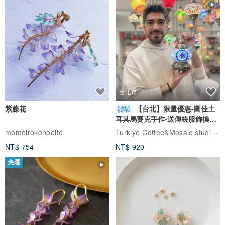
台北市
紫藤花
【台北】限量優惠-圖佳土
體驗
耳其馬賽克手作-送傳統服飾換裝
體驗
Turkiye Coffee&Mosaic studio土耳其咖啡與馬賽克燈工作坊
momoirokonpeito
NT$ 754
NT$ 920
免運