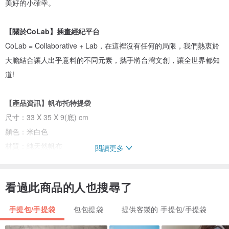
美好的小確幸。
【關於CoLab】插畫經紀平台
CoLab = Collaborative + Lab，在這裡沒有任何的局限，我們熱衷於
大膽結合讓人出乎意料的不同元素，攜手將台灣文創，讓全世界都知
道!
【產品資訊】帆布托特提袋
尺寸：33 X 35 X 9(底) cm
顏色：米白色
材質：純天然帆布
閱讀更多
印刷：數位印刷
特色：天然材質可水洗
看過此商品的人也搜尋了
手提包/手提袋
包包提袋
提供客製的 手提包/手提袋