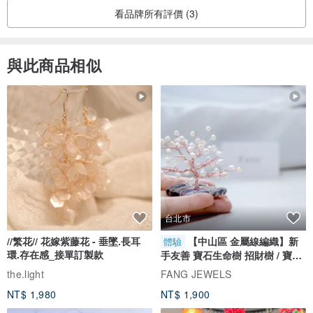
看品牌所有評價 (3)
與此商品相似
台北市
//繁花// 花嫁紫藤花 - 垂墜.長耳
【中山區 金屬線編織】新
體驗
環.存在感_接單訂製款
手友善 寶石生命樹 招財樹 / 寶石
自選
the.light
FANG JEWELS
NT$ 1,980
NT$ 1,900